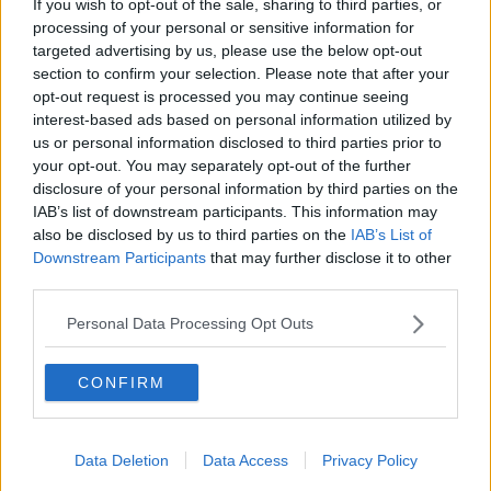
If you wish to opt-out of the sale, sharing to third parties, or
O sonho de um prisioneiro
processing of your personal or sensitive information for
Memòrias
targeted advertising by us, please use the below opt-out
Sto qui
section to confirm your selection. Please note that after your
Scrivi
opt-out request is processed you may continue seeing
Bestiario
interest-based ads based on personal information utilized by
Pillole
us or personal information disclosed to third parties prior to
Veglia
your opt-out. You may separately opt-out of the further
​“D” come delitto
disclosure of your personal information by third parties on the
D
IAB’s list of downstream participants. This information may
Belle lettere
also be disclosed by us to third parties on the
IAB’s List of
25 Aprile
Todo el bien, todo el mal
Downstream Participants
that may further disclose it to other
Silenzio
third parties.
Le parole
​L’Australiana
Personal Data Processing Opt Outs
Le stelle del jazz
Vita & morte
CONFIRM
Auguri
Moro
Passanti
Continuando, la nonna e il carretto
Data Deletion
Data Access
Privacy Policy
Metaverso smart