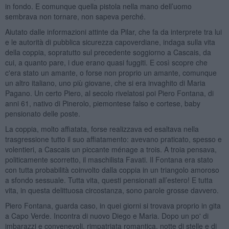
in fondo. E comunque quella pistola nella mano dell’uomo
sembrava non tornare, non sapeva perché.
Aiutato dalle informazioni attinte da Pilar, che fa da interprete tra lui
e le autorità di pubblica sicurezza capoverdiane, indaga sulla vita
della coppia, sopratutto sul precedente soggiorno a Cascais, da
cui, a quanto pare, i due erano quasi fuggiti. E così scopre che
c'era stato un amante, o forse non proprio un amante, comunque
un altro italiano, uno più giovane, che si era invaghito di Maria
Pagano. Un certo Piero, al secolo rivelatosi poi Piero Fontana, di
anni 61, nativo di Pinerolo, piemontese falso e cortese, baby
pensionato delle poste.
La coppia, molto affiatata, forse realizzava ed esaltava nella
trasgressione tutto il suo affiatamento: avevano praticato, spesso e
volentieri, a Cascais un piccante ménage a trois. A troia pensava,
politicamente scorretto, il maschilista Favati. Il Fontana era stato
con tutta probabilità coinvolto dalla coppia in un triangolo amoroso
a sfondo sessuale. Tutta vita, questi pensionati all’estero! E tutta
vita, in questa delittuosa circostanza, sono parole grosse davvero.
Piero Fontana, guarda caso, in quei giorni si trovava proprio in gita
a Capo Verde. Incontra di nuovo Diego e Maria. Dopo un po' di
imbarazzi e convenevoli, rimpatriata romantica, notte di stelle e di