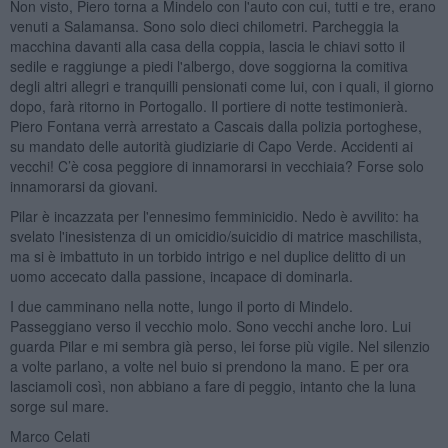
Non visto, Piero torna a Mindelo con l'auto con cui, tutti e tre, erano
venuti a Salamansa. Sono solo dieci chilometri. Parcheggia la
macchina davanti alla casa della coppia, lascia le chiavi sotto il
sedile e raggiunge a piedi l'albergo, dove soggiorna la comitiva
degli altri allegri e tranquilli pensionati come lui, con i quali, il giorno
dopo, farà ritorno in Portogallo. Il portiere di notte testimonierà.
Piero Fontana verrà arrestato a Cascais dalla polizia portoghese,
su mandato delle autorità giudiziarie di Capo Verde. Accidenti ai
vecchi! C’è cosa peggiore di innamorarsi in vecchiaia? Forse solo
innamorarsi da giovani.
Pilar è incazzata per l'ennesimo femminicidio. Nedo è avvilito: ha
svelato l'inesistenza di un omicidio/suicidio di matrice maschilista,
ma si è imbattuto in un torbido intrigo e nel duplice delitto di un
uomo accecato dalla passione, incapace di dominarla.
I due camminano nella notte, lungo il porto di Mindelo.
Passeggiano verso il vecchio molo. Sono vecchi anche loro. Lui
guarda Pilar e mi sembra già perso, lei forse più vigile. Nel silenzio
a volte parlano, a volte nel buio si prendono la mano. E per ora
lasciamoli così, non abbiano a fare di peggio, intanto che la luna
sorge sul mare.
Marco Celati