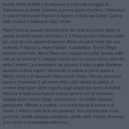
ricordi. Notte di follie e di passione a trois sulla spiaggia di
Salamansa, in tenda. Lontano sparano fuochi d'artificio, l'indomani
ci sarà il tradizionale Festival di Agosto, a Baia das Gatas. Canti e
balli, musica e folklore di Capo Verde.
Piero Fontana sapeva dell'abitudine del Vitali di portarsi dietro la
pistola durante queste avventure. E a Piero questa volta non basta
più, non ne vuol sapere di lasciare Maria che però irride alle sue
avances. È stanca e, dopo il sesso, si assopisce. Anche Diego
sembra schernirlo. Allora Piero non capisce più nulla: questa volta
non ve ne andrete! E colpisce l’uomo con un pugno secco, sferrato
sotto il mento. Lo tramortisce: da giovane è stato pugile dilettante,
sa come e dove colpire. Gli prende la pistola e prima spara a
Maria: o mia o di nessuno! Dopo uccide Diego: fanculo guardone
porco e impotente! E gli mette nella mano destra la pistola. Il
rumore degli spari viene coperto dagli scoppi dei fuochi d'artificio.
Nel buio e nella concitazione o forse perché non si ricordava,
sbaglia anche mano: Diego era mancino. Un delitto d'impeto,
passionale, efferato e crudele, una brutta storia di amore e di
morte. L'inferno nelle isole del paradiso. Non importa quel mare
profondo, quella spiaggia grandiosa, quelle stelle lucenti, immensa
è la natura e la malvagità dell’uomo.