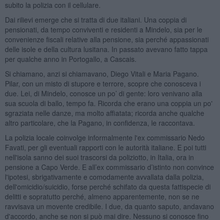
subito la polizia con il cellulare.
Dai rilievi emerge che si tratta di due italiani. Una coppia di
pensionati, da tempo conviventi e residenti a Mindelo, sia per le
convenienze fiscali relative alla pensione, sia perché appassionati
delle isole e della cultura lusitana. In passato avevano fatto tappa
per qualche anno in Portogallo, a Cascais.
Si chiamano, anzi si chiamavano, Diego Vitali e Maria Pagano.
Pilar, con un misto di stupore e terrore, scopre che conosceva i
due. Lei, di Mindelo, conosce un po’ di gente: loro venivano alla
sua scuola di ballo, tempo fa. Ricorda che erano una coppia un po'
sgraziata nelle danze, ma molto affiatata; ricorda anche qualche
altro particolare, che la Pagano, in confidenza, le raccontava.
La polizia locale coinvolge informalmente l'ex commissario Nedo
Favati, per gli eventuali rapporti con le autorità italiane. E poi tutti
nell'isola sanno dei suoi trascorsi da poliziotto, in Italia, ora in
pensione a Capo Verde. E all’ex commissario d’istinto non convince
l'ipotesi, sbrigativamente e comodamente avvallata dalla polizia,
dell'omicidio/suicidio, forse perché schifato da questa fattispecie di
delitti e sopratutto perché, almeno apparentemente, non se ne
ravvisava un movente credibile. I due, da quanto saputo, andavano
d'accordo, anche se non si può mai dire. Nessuno si conosce fino