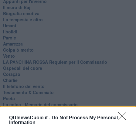
Appunti per l'inverno
Il muro di Baj
Biografia emotiva
La tempesta e altro
Umani
I bolidi
Parole
Amarezza
Colpa & merito
Vento
​LA PANCHINA ROSSA Requiem per il Commissario
Ospedali del cuore
Coraçào
Charlie
Il telefono del vento
Testamento & Commiato
Poeta
​La colpa - Memorie del commissario
Autunno
Gracias a la vida
QUInewsCuoio.it -
Do Not Process My Personal
Somnium
Information
Fly me to the moon
Hop!