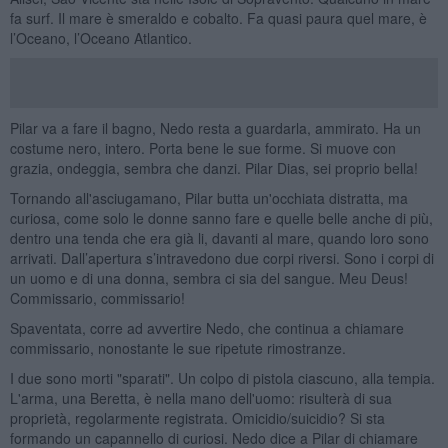
fa surf. Il mare è smeraldo e cobalto. Fa quasi paura quel mare, è
l’Oceano, l’Oceano Atlantico.
Pilar va a fare il bagno, Nedo resta a guardarla, ammirato. Ha un
costume nero, intero. Porta bene le sue forme. Si muove con
grazia, ondeggia, sembra che danzi. Pilar Dias, sei proprio bella!
Tornando all'asciugamano, Pilar butta un'occhiata distratta, ma
curiosa, come solo le donne sanno fare e quelle belle anche di più,
dentro una tenda che era già li, davanti al mare, quando loro sono
arrivati. Dall’apertura s’intravedono due corpi riversi. Sono i corpi di
un uomo e di una donna, sembra ci sia del sangue. Meu Deus!
Commissario, commissario!
Spaventata, corre ad avvertire Nedo, che continua a chiamare
commissario, nonostante le sue ripetute rimostranze.
I due sono morti "sparati". Un colpo di pistola ciascuno, alla tempia.
L'arma, una Beretta, è nella mano dell'uomo: risulterà di sua
proprietà, regolarmente registrata. Omicidio/suicidio? Si sta
formando un capannello di curiosi. Nedo dice a Pilar di chiamare