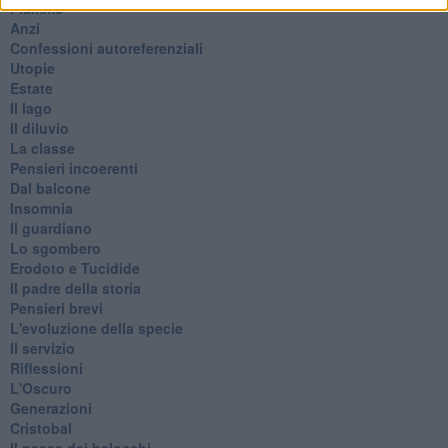
Fiamme
Anzi
Confessioni autoreferenziali
Utopie
Estate
Il lago
Il diluvio
La classe
Pensieri incoerenti
Dal balcone
Insomnia
Il guardiano
Lo sgombero
Erodoto e Tucidide
Il padre della storia
Pensieri brevi
L'evoluzione della specie
Il servizio
Riflessioni
L'Oscuro
Generazioni
Cristobal
Il paese dei balocchi