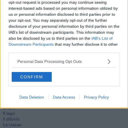
opt-out request is processed you may continue seeing
D
interest-based ads based on personal information utilized by
Belle lettere
us or personal information disclosed to third parties prior to
25 Aprile
your opt-out. You may separately opt-out of the further
Todo el bien, todo el mal
disclosure of your personal information by third parties on the
Silenzio
IAB’s list of downstream participants. This information may
Le parole
also be disclosed by us to third parties on the
IAB’s List of
​L’Australiana
Le stelle del jazz
Downstream Participants
that may further disclose it to other
Vita & morte
third parties.
Auguri
Moro
Personal Data Processing Opt Outs
Passanti
Continuando, la nonna e il carretto
CONFIRM
Metaverso smart
Fiamme
Anzi
Confessioni autoreferenziali
Data Deletion
Data Access
Privacy Policy
Utopie
Estate
Il lago
Il diluvio
La classe