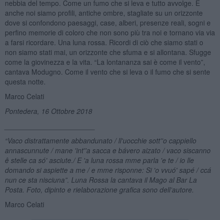
nebbia del tempo. Come un fumo che si leva e tutto avvolge. E
anche noi siamo profili, antiche ombre, stagliate su un orizzonte
dove si confondono paesaggi, case, alberi, presenze reali, sogni e
perfino memorie di coloro che non sono più tra noi e tornano via via
a farsi ricordare. Una luna rossa. Ricordi di ciò che siamo stati o
non siamo stati mai, un orizzonte che sfuma e si allontana. Sfugge
come la giovinezza e la vita. “La lontananza sai è come il vento”,
cantava Modugno. Come il vento che si leva o il fumo che si sente
questa notte.
Marco Celati
Pontedera, 16 Ottobre 2018
_______________________
“Vaco distrattamente abbandunato / ll'uocchie sott''o cappiello
annascunnute / mane 'int''a sacca e bávero aizato / vaco siscanno
ê
stelle ca só' asciute./ E 'a luna rossa mme parla 'e te / io
lle
domando si aspiette a me
/ e mme risponne: Si 'o vvuó
' sap
é / ccá
nun ce sta nisciuna”. Luna Rossa la cantava il Mago al Bar La
Posta. Foto, dipinto e rielaborazione grafica sono dell’autore.
Marco Celati