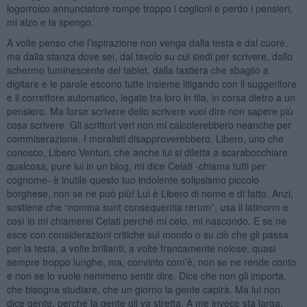
logorroico annunciatore rompe troppo i coglioni e perdo i pensieri,
mi alzo e la spengo.
A volte penso che l’ispirazione non venga dalla testa e dal cuore,
ma dalla stanza dove sei, dal tavolo su cui siedi per scrivere, dallo
schermo luminescente del tablet, dalla tastiera che sbaglio a
digitare e le parole escono tutte insieme litigando con il suggeritore
e il correttore automatico, legate tra loro in fila, in corsa dietro a un
pensiero. Ma forse scrivere dello scrivere vuol dire non sapere più
cosa scrivere. Gli scrittori veri non mi calcolerebbero neanche per
commiserazione. I moralisti disapproverebbero. Libero, uno che
conosco, Libero Venturi, che anche lui si diletta a scarabocchiare
qualcosa, pure lui in un blog, mi dice Celati -chiama tutti per
cognome- è inutile questo tuo indolente solipsismo piccolo
borghese, non se ne può più! Lui è Libero di nome e di fatto. Anzi,
sostiene che “nomina sunt consequentia rerum”, usa il latinorm e
così io mi chiamerei Celati perché mi celo, mi nascondo. E se ne
esce con considerazioni critiche sul mondo o su ciò che gli passa
per la testa, a volte brillanti, a volte francamente noiose, quasi
sempre troppo lunghe, ma, convinto com’è, non se ne rende conto
e non se lo vuole nemmeno sentir dire. Dice che non gli importa,
che bisogna studiare, che un giorno la gente capirà. Ma lui non
dice gente, perché la gente gli va stretta. A me invece sta larga,