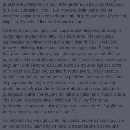
questa è la differenza fra noi. Mi fa perdere un sacco di tempo con
le sue elucubrazioni, con il suo impegno d’altri tempi che mi
verrebbe voglia di non considerarlo più, di farne a meno. Ma poi mi
dispiace, il suo fastidio ormai fa parte di me.
Se esco e parlo con qualcuno, capisco che alle persone bisogna
dargli ragione perché continuino a darci torto. Ma poi questa
esposizione pubblica mi crea disagio e disturbi fisici, così devo
tornare a chiudermi in casa e starmene un po’ solo. E poi mi fa
tristezza, come una fiera di paese quando siamo grandi. Soffro di
agorafobia. Ho contratto una sorta di autismo sociale che nel corso
degli anni si fa sempre più acuto e diffuso, insieme agli acciacchi
della vecchiaia. E poi per parlare bisogna avere un bell’aspetto,
una bella dentatura per sorridere in pubblico, tutte cose di cui non
dispongo più da tempo. E amore da ricevere e dare. A questo
punto, per non trascendere, occorrerebbe una canzonetta, una
qualsiasi di quelle che escono dal tablet o dalla radio. Radio Cuore,
che è tutto un programma. “Volevo te” di Giusy Ferreri va
benissimo: “e passano i giorni,/ partenze senza ritorni, / graffiano i
muri, le mani / e noi che siamo lontani”.
La lontananza dove ogni canto, ogni cosa muore a poco a poco, è
un bel concetto. Siamo figure nella lontananza che è come una