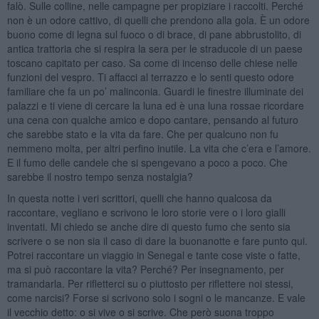
falò. Sulle colline, nelle campagne per propiziare i raccolti. Perché
non è un odore cattivo, di quelli che prendono alla gola. È un odore
buono come di legna sul fuoco o di brace, di pane abbrustolito, di
antica trattoria che si respira la sera per le straducole di un paese
toscano capitato per caso. Sa come di incenso delle chiese nelle
funzioni del vespro. Ti affacci al terrazzo e lo senti questo odore
familiare che fa un po’ malinconia. Guardi le finestre illuminate dei
palazzi e ti viene di cercare la luna ed è una luna rossae ricordare
una cena con qualche amico e dopo cantare, pensando al futuro
che sarebbe stato e la vita da fare. Che per qualcuno non fu
nemmeno molta, per altri perfino inutile. La vita che c’era e l’amore.
E il fumo delle candele che si spengevano a poco a poco. Che
sarebbe il nostro tempo senza nostalgia?
In questa notte i veri scrittori, quelli che hanno qualcosa da
raccontare, vegliano e scrivono le loro storie vere o i loro gialli
inventati. Mi chiedo se anche dire di questo fumo che sento sia
scrivere o se non sia il caso di dare la buonanotte e fare punto qui.
Potrei raccontare un viaggio in Senegal e tante cose viste o fatte,
ma si può raccontare la vita? Perché? Per insegnamento, per
tramandarla. Per rifletterci su o piuttosto per riflettere noi stessi,
come narcisi? Forse si scrivono solo i sogni o le mancanze. E vale
il vecchio detto: o si vive o si scrive. Che però suona troppo