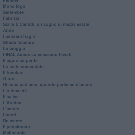
Mono logo
Settembre
Fabrizia
​Scilla & Cariddi, un sogno di mezza estate
Anna
I pensieri fragili
Strada facendo
La pioggia
FINAL Adeus commissario Favati
Il cigno serpente
Le feste comandate
Il focolare
Giorni.
Di cosa parliamo, quando parliamo d'amore
L'ultima età
Il salice
L'Annina
L'amore
I poeti
De mente
Il pensionato
Malinconie