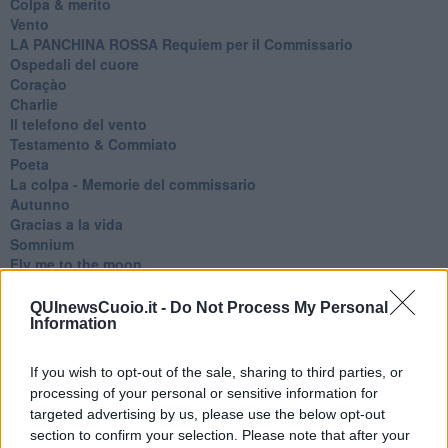
Colpa & merito
Vento
​LA PANCHINA ROSSA Requiem per il Commissario
Ospedali del cuore
Coraçào
Charlie
Il telefono del vento
Testamento & Commiato
Poeta
​La colpa - Memorie del commissario
Autunno
Gracias a la vida
Somnium
Fly me to the moon
Hop!
O sonho de um prisioneiro
QUInewsCuoio.it -
Do Not Process My Personal
Memòrias
Information
Sto qui
Scrivi
If you wish to opt-out of the sale, sharing to third parties, or
Bestiario
processing of your personal or sensitive information for
Pillole
targeted advertising by us, please use the below opt-out
Veglia
section to confirm your selection. Please note that after your
​“D” come delitto