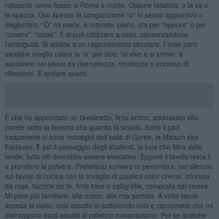
roboante come fosse: o Roma o morte. Oppure fatalista: o la va o
la spacca. Uso spesso la congiunzione “o” in senso aggiuntivo o
disgiuntivo. “O” mi piace, è rotondo, pieno, sta per “oppure” o per
“ovvero”, “ossia”. E si può utilizzare a caso, conservandone
l’ambiguità. Si addice a un ragionamento circolare. Forse però
sarebbe meglio usare la “e” per dire: “si vive e si scrive” e
assolvere noi stessi da riservatezze, timidezze o eccesso di
riflessioni. E andare avanti.
È che ho approntato un tavolinetto, finto antico, addossato alla
parete sotto la finestra che guarda la scuola. Sotto il pad
trasparente ci sono immagini dell’isola di Gorée, la Maison des
Esclaves. E poi il passaggio degli studenti, la luce che filtra dalle
tende, tutto ciò dovrebbe essere evocativo. Eppure il tavolo resta lì
a prendere la polvere. Preferisco scrivere in penombra, nel silenzio,
sul tavolo di cucina con la tovaglia di plastica color crema, istoriata
da rose, tazzine da tè, finte trine e calligrafie, comprata dal cinese.
Mi pare più familiare, alla mano, alla mia portata. A volte lascio
accesa la radio, così ascolto in sottofondo voci e canzonette che mi
distraggono dagli assalti di patetico romanticismo. Poi se qualche