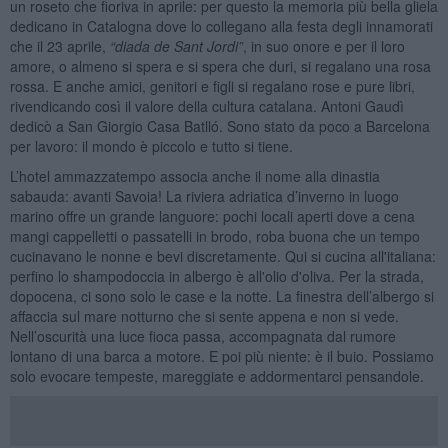
un roseto che fioriva in aprile: per questo la memoria più bella gliela
dedicano in Catalogna dove lo collegano alla festa degli innamorati
che il 23 aprile,
“diada de Sant Jordi”
, in suo onore e per il loro
amore, o almeno si spera e si spera che duri, si regalano una rosa
rossa. E anche amici, genitori e figli si regalano rose e pure libri,
rivendicando così il valore della cultura catalana. Antoni Gaudì
dedicò a San Giorgio Casa Batlló. Sono stato da poco a Barcelona
per lavoro: il mondo è piccolo e tutto si tiene.
L’hotel ammazzatempo associa anche il nome alla dinastia
sabauda: avanti Savoia! La riviera adriatica d’inverno in luogo
marino offre un grande languore: pochi locali aperti dove a cena
mangi cappelletti o passatelli in brodo, roba buona che un tempo
cucinavano le nonne e bevi discretamente. Qui si cucina all'italiana:
perfino lo shampodoccia in albergo è all'olio d'oliva. Per la strada,
dopocena, ci sono solo le case e la notte. La finestra dell’albergo si
affaccia sul mare notturno che si sente appena e non si vede.
Nell’oscurità una luce fioca passa, accompagnata dal rumore
lontano di una barca a motore. E poi più niente: è il buio. Possiamo
solo evocare tempeste, mareggiate e addormentarci pensandole.