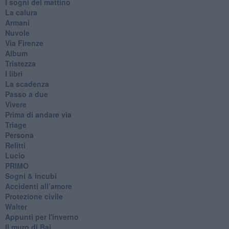
I sogni del mattino
La calura
Armani
Nuvole
Via Firenze
Album
Tristezza
I libri
La scadenza
Passo a due
Vivere
Prima di andare via
Triage
Persona
Relitti
Lucio
PRIMO
Sogni & incubi
Accidenti all’amore
Protezione civile
Walter
Appunti per l'inverno
Il muro di Baj