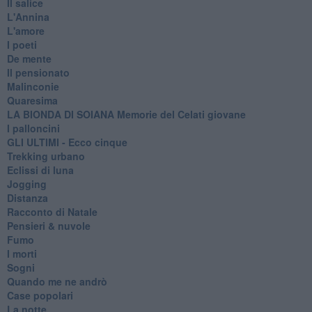
Il salice
L'Annina
L'amore
I poeti
De mente
Il pensionato
Malinconie
Quaresima
LA BIONDA DI SOIANA Memorie del Celati giovane
I palloncini
GLI ULTIMI - Ecco cinque
Trekking urbano
Eclissi di luna
Jogging
Distanza
Racconto di Natale
Pensieri & nuvole
Fumo
I morti
Sogni
Quando me ne andrò
Case popolari
La notte