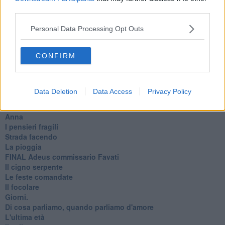
La balena
third parties.
Vittorio
La bufera
Personal Data Processing Opt Outs
Il mago, la pera e il Bar la Posta
Primavera
Elogio dell'ombra
CONFIRM
Pensieri
Mono logo
Settembre
Data Deletion
Data Access
Privacy Policy
Fabrizia
​Scilla & Cariddi, un sogno di mezza estate
Anna
I pensieri fragili
Strada facendo
La pioggia
FINAL Adeus commissario Favati
Il cigno serpente
Le feste comandate
Il focolare
Giorni.
Di cosa parliamo, quando parliamo d'amore
L'ultima età