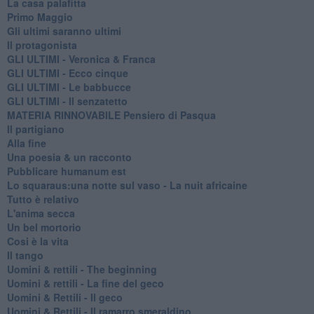
La casa palafitta
Primo Maggio
Gli ultimi saranno ultimi
Il protagonista
GLI ULTIMI - Veronica & Franca
GLI ULTIMI - Ecco cinque
GLI ULTIMI - Le babbucce
GLI ULTIMI - Il senzatetto
MATERIA RINNOVABILE Pensiero di Pasqua
Il partigiano
Alla fine
Una poesia & un racconto
Pubblicare humanum est
Lo squaraus:una notte sul vaso - La nuit africaine
Tutto è relativo
L'anima secca
Un bel mortorio
Cosi è la vita
Il tango
​Uomini & rettili - The beginning
​Uomini & rettili - La fine del geco
Uomini & Rettili - Il geco
Uomini & Rettili - Il ramarro smeraldino