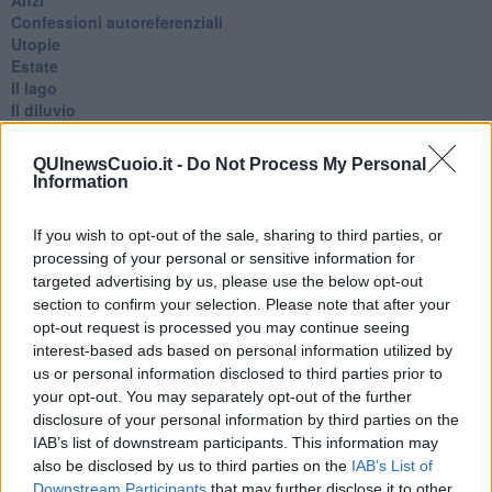
Confessioni autoreferenziali
Utopie
Estate
Il lago
Il diluvio
La classe
Pensieri incoerenti
QUInewsCuoio.it -
Do Not Process My Personal
Dal balcone
Information
Insomnia
Il guardiano
If you wish to opt-out of the sale, sharing to third parties, or
Lo sgombero
processing of your personal or sensitive information for
Erodoto e Tucidide
targeted advertising by us, please use the below opt-out
Il padre della storia
section to confirm your selection. Please note that after your
Pensieri brevi
opt-out request is processed you may continue seeing
L'evoluzione della specie
Il servizio
interest-based ads based on personal information utilized by
Riflessioni
us or personal information disclosed to third parties prior to
L'Oscuro
your opt-out. You may separately opt-out of the further
Generazioni
disclosure of your personal information by third parties on the
Cristobal
IAB’s list of downstream participants. This information may
Il paese dei balocchi
also be disclosed by us to third parties on the
IAB’s List of
Ciò che resta
Downstream Participants
that may further disclose it to other