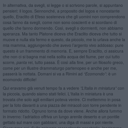
In alternativa, da svegli, si legge o si scrivono parole, si appuntano
pensieri: il logos. Sennonché, a proposito del logos e nonostante
quello, Eraclito di Efeso sosteneva che gli uomini non comprendono
cosa fanno da svegli, come non sono coscienti e si scordano di
quello che fanno dormendo. Così, svegli o dormienti, non abbiamo
speranza. Ma tanto Platone diceva che Eraclito diceva che tutto si
muove e nulla sta fermo e questo, da piccolo, me lo urlava anche la
mia mamma, aggiungendo che avevo l’argento vivo addosso: pure
questo è un frammento di memoria. E, sempre Eraclito, ci assicura
che non ci si bagna mai nella solita acqua del fiume, per cui tutto
scorre,
panta
rei, tutto passa. È così alla fine, per un filosofo greco,
come per un illustre drammaturgo partenopeo e anche per me,
passerà la nottata. Domani si va a Rimini ad
“Ecomondo”
: è un
ecomondo difficile!
Qui eravamo già venuti tempo fa a vedere
”L’Italia in miniatura”
con
la piccola, quando siamo stati felici. L'Italia in miniatura è una
trovata che solo agli emiliani poteva venire. Ci mettemmo in posa
per la foto davanti a una piazza dei miracoli con torre pendente in
formato ridotto. Ognuno torna da dove viene. Anche allora fummo
in inverno: l'adriatico offriva un lungo arenile deserto e un pontile
gettato sul mare con gabbiani, una diga di massi e poi niente.
C'eravamo noi. Sulla spiaggia raccogliendo conchiglie, lasciammo