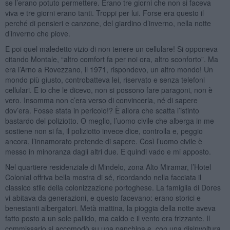
se l’erano potuto permettere. Erano tre giorni che non si faceva
viva e tre giorni erano tanti. Troppi per lui. Forse era questo il
perché di pensieri e canzone, del giardino d’inverno, nella notte
d’inverno che piove.
E poi quel maledetto vizio di non tenere un cellulare! Si opponeva
citando Montale, “altro comfort fa per noi ora, altro sconforto”. Ma
era l’Arno a Rovezzano, il 1971, rispondevo, un altro mondo! Un
mondo più giusto, controbatteva lei, riservato e senza telefoni
cellulari. E io che le dicevo, non si possono fare paragoni, non è
vero. Insomma non c’era verso di convincerla, né di sapere
dov’era. Fosse stata in pericolo!? È allora che scatta l’istinto
bastardo del poliziotto. O meglio, l’uomo civile che alberga in me
sostiene non si fa, il poliziotto invece dice, controlla e, peggio
ancora, l’innamorato pretende di sapere. Così l’uomo civile è
messo in minoranza dagli altri due. E quindi vado e mi apposto.
Nel quartiere residenziale di Mindelo, zona Alto Miramar, l’Hotel
Colonial offriva bella mostra di sé, ricordando nella facciata il
classico stile della colonizzazione portoghese. La famiglia di Dores
vi abitava da generazioni, e questo facevano: erano storici e
benestanti albergatori. Metà mattina, la pioggia della notte aveva
fatto posto a un sole pallido, ma caldo e il vento era frizzante. Il
commissario si accomodò su una panchina e, con una disinvoltura