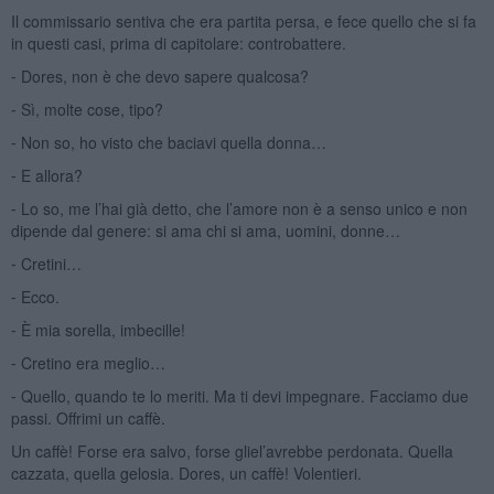
Il commissario sentiva che era partita persa, e fece quello che si fa
in questi casi, prima di capitolare: controbattere.
⁃ Dores, non è che devo sapere qualcosa?
⁃ Sì, molte cose, tipo?
⁃ Non so, ho visto che baciavi quella donna…
⁃ E allora?
⁃ Lo so, me l’hai già detto, che l’amore non è a senso unico e non
dipende dal genere: si ama chi si ama, uomini, donne…
⁃ Cretini…
⁃ Ecco.
⁃ È mia sorella, imbecille!
⁃ Cretino era meglio…
⁃ Quello, quando te lo meriti. Ma ti devi impegnare. Facciamo due
passi. Offrimi un caffè.
Un caffè! Forse era salvo, forse gliel’avrebbe perdonata. Quella
cazzata, quella gelosia. Dores, un caffè! Volentieri.