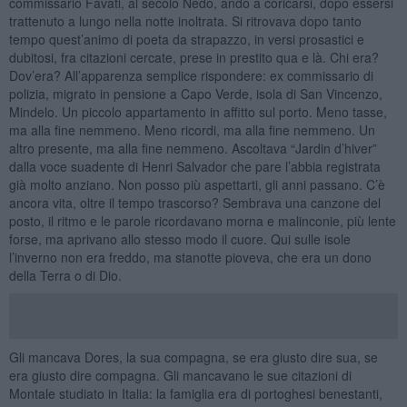
commissario Favati, al secolo Nedo, andò a coricarsi, dopo essersi
trattenuto a lungo nella notte inoltrata. Si ritrovava dopo tanto
tempo quest’animo di poeta da strapazzo, in versi prosastici e
dubitosi, fra citazioni cercate, prese in prestito qua e là. Chi era?
Dov’era? All’apparenza semplice rispondere: ex commissario di
polizia, migrato in pensione a Capo Verde, isola di San Vincenzo,
Mindelo. Un piccolo appartamento in affitto sul porto. Meno tasse,
ma alla fine nemmeno. Meno ricordi, ma alla fine nemmeno. Un
altro presente, ma alla fine nemmeno. Ascoltava “Jardin d’hiver”
dalla voce suadente di Henri Salvador che pare l’abbia registrata
già molto anziano. Non posso più aspettarti, gli anni passano. C’è
ancora vita, oltre il tempo trascorso? Sembrava una canzone del
posto, il ritmo e le parole ricordavano morna e malinconie, più lente
forse, ma aprivano allo stesso modo il cuore. Qui sulle isole
l’inverno non era freddo, ma stanotte pioveva, che era un dono
della Terra o di Dio.
Gli mancava Dores, la sua compagna, se era giusto dire sua, se
era giusto dire compagna. Gli mancavano le sue citazioni di
Montale studiato in Italia: la famiglia era di portoghesi benestanti,