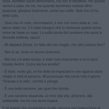
forza. Avrebbe voluto denunciarlo, ma non si decideva. Per questo
veniva a casa, da me, ma quando sembrava volesse dirmi
qualcosa, glissava fatalmente, come suo solito. Solo ora mi ha
detto tutto.
- Quel che mi rode, commissario, è che non sono stata io, non
siamo state noi. C’è stato bisogno che tu risolvessi questa storia,
come se fosse un caso. La solita storia del cavaliere che salva la
fanciulla indifesa, cazzo!
- Mi dispiace Dores, ho fatto del mio meglio, che altro potevo fare?
- Non lo so, forse mi dovevi chiamare.
- Ma non c’è stato tempo, è stato tutto improvviso e mi ci sono
trovato dentro. Come sta tua sorella?
- È triste, molto giù, mi ha detto di ringraziarti e che appena starà
meglio lo farà di persona. Mi preoccupa che canta tutto il giorno
“Gracias a la vida”, sorride e piange.
- È una bella canzone, per quel che ricordo.
- È una canzone stupenda, un inno alla vita, all’amore, alla
solidarietà, ma ha una storia tragica.
E gli spiegò che conosciamo quella canzone per l’esecuzione di