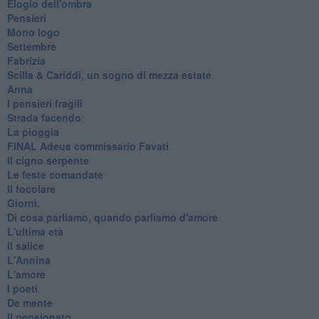
Elogio dell'ombra
Pensieri
Mono logo
Settembre
Fabrizia
​Scilla & Cariddi, un sogno di mezza estate
Anna
I pensieri fragili
Strada facendo
La pioggia
FINAL Adeus commissario Favati
Il cigno serpente
Le feste comandate
Il focolare
Giorni.
Di cosa parliamo, quando parliamo d'amore
L'ultima età
Il salice
L'Annina
L'amore
I poeti
De mente
Il pensionato