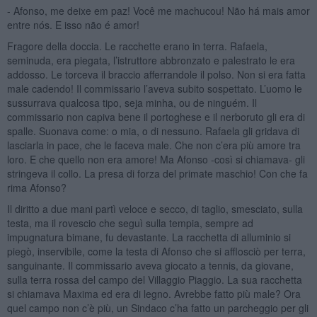
- Afonso, me deixe em paz! Você me machucou! Não há mais amor
entre nós. E isso não é amor!
Fragore della doccia. Le racchette erano in terra. Rafaela,
seminuda, era piegata, l’istruttore abbronzato e palestrato le era
addosso. Le torceva il braccio afferrandole il polso. Non si era fatta
male cadendo! Il commissario l’aveva subito sospettato. L’uomo le
sussurrava qualcosa tipo, seja minha, ou de ninguém. Il
commissario non capiva bene il portoghese e il nerboruto gli era di
spalle. Suonava come: o mia, o di nessuno. Rafaela gli gridava di
lasciarla in pace, che le faceva male. Che non c’era più amore tra
loro. E che quello non era amore! Ma Afonso -così si chiamava- gli
stringeva il collo. La presa di forza del primate maschio! Con che fa
rima Afonso?
Il diritto a due mani partì veloce e secco, di taglio, smesciato, sulla
testa, ma il rovescio che seguì sulla tempia, sempre ad
impugnatura bimane, fu devastante. La racchetta di alluminio si
piegò, inservibile, come la testa di Afonso che si afflosciò per terra,
sanguinante. Il commissario aveva giocato a tennis, da giovane,
sulla terra rossa del campo del Villaggio Piaggio. La sua racchetta
si chiamava Maxima ed era di legno. Avrebbe fatto più male? Ora
quel campo non c’è più, un Sindaco c’ha fatto un parcheggio per gli