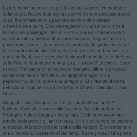
La loro panchina non c’era più, il capitano Alvarez, comandante
della polizia, l’aveva fatta togliere perché c’erano successe troppe
cose. Il commissario e la panchina sembravano attirare
disavventure e delitti. Così passeggiarono lungo il molo, oltre il
terminal dei passeggeri, fino al Porto Grande e rimasero seduti
sulla banchina a vedere attraccare e salpare i traghetti, uscire i
pescherecci verso il mare alto e le acrobazie dei gabbiani urlatori
che scendevano in picchiata e risalivano il cielo, portandosi via, in
quelle vertigini, pesci e pensieri. E videro il tramonto, oltre la Punta
João Ribeiro. Intanto si era fatta sera. Hai fame? Le chiese. Certo,
rispose. Praticamente non avevano pranzato. Allora le propose:
saliamo da me e ci facciamo uno spaghetto aglio, olio e
peperoncino, dovrei avere una bottiglia di San Vicente, il rosato
dell’isola di Fogo della cantina di Padre Ottavio. Volentieri, disse
Dores.
Stappato il vino, l’acqua a bollire, gli spaghetti bastano? Sì,
bastano. L’olio gli arrivava dalla Toscana. Qui lo importano dal
Portogallo o dalla Spagna e costa caro. Glielo mandavano suo
fratello professore e gli amici rimasti. Un olio extra vergine, saporito
e morbido. Morbido come le colline della Valdera. E le vendemmie
che si facevano in settembre! Bei tempi. Il sale grosso? Una presa.