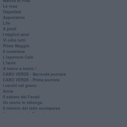
Marina di Pisa
La rosa
Ospedale
Aspettative
Life
A piedi
I migliori anni
Vi odio tutti
Primo Maggio
Il cameriere
L'ispettore Calò
L'isola
A teatro a teatro !
CABO VERDE - Seconda puntata
CABO VERDE - Prima puntata
I cerchi nel grano
Anna
Il sabato del Favati
Un morto in milonga
Il mistero del redo scomparso
Il commissario Favati
La casa in collina
Il gorgo