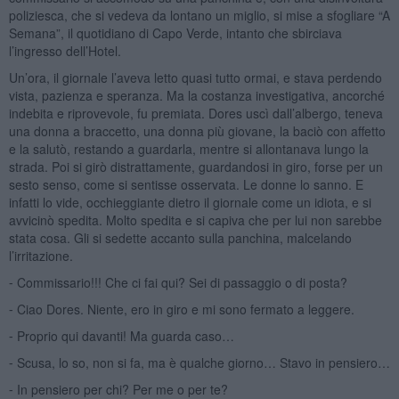
poliziesca, che si vedeva da lontano un miglio, si mise a sfogliare “A
Semana”, il quotidiano di Capo Verde, intanto che sbirciava
l’ingresso dell’Hotel.
Un’ora, il giornale l’aveva letto quasi tutto ormai, e stava perdendo
vista, pazienza e speranza. Ma la costanza investigativa, ancorché
indebita e riprovevole, fu premiata. Dores uscì dall’albergo, teneva
una donna a braccetto, una donna più giovane, la baciò con affetto
e la salutò, restando a guardarla, mentre si allontanava lungo la
strada. Poi si girò distrattamente, guardandosi in giro, forse per un
sesto senso, come si sentisse osservata. Le donne lo sanno. E
infatti lo vide, occhieggiante dietro il giornale come un idiota, e si
avvicinò spedita. Molto spedita e si capiva che per lui non sarebbe
stata cosa. Gli si sedette accanto sulla panchina, malcelando
l’irritazione.
⁃ Commissario!!! Che ci fai qui? Sei di passaggio o di posta?
⁃ Ciao Dores. Niente, ero in giro e mi sono fermato a leggere.
⁃ Proprio qui davanti! Ma guarda caso…
⁃ Scusa, lo so, non si fa, ma è qualche giorno… Stavo in pensiero…
⁃ In pensiero per chi? Per me o per te?