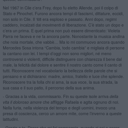
Nel 1967 in Cile c’era Frey, dopo fu eletto Allende, poi il colpo di
Stato e Pinochet. Furono ancora tempi di fascismi, dittature, eccidi,
non solo in Cile. Il ‘68 era esploso e passato. Anni dopo, regimi
caddero, incalzati dai movimenti di liberazione. C’è stato un dopo e
c’era un prima. E quel prima non può essere dimenticato: Violeta
Parra ne faceva e ne fa ancora parte. Nonostante la musica andina
che noia mortale, che vabbè… Ma io mi commuovo ancora quando
Mercedes Sosa intona “Cambia, todo cambia” e migliaia di persone
la cantano con lei. I tempi d’oggi non sono migliori, né meno
controversi o violenti, difficile distinguere con chiarezza il bene dal
male, la felicità dal dolore e sentire il nostro canto come il canto di
tutti. Riconoscere nel vocabolario la bellezza delle parole che si
pensano e si dichiarano: madre, amico, fratello e luce che splende.
Riconoscere tra la folla chi si ama, la sua voce, la sua strada, la
sua casa e il suo patio, il percorso della sua anima.
- Gracias a la vida, commissario. Fin su queste isole arriva
della
vita il
doloroso amore
che affligge Rafaela e agita ognuno di noi.
Nella furia, nella violenza del tempo e degli uomini, invoco una
presa di coscienza, cerco un amore mite, come l’inverno a queste
latitudini.
- Grazie a te, Dores che mi fai compagnia, quando ci sei e ancor