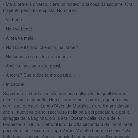
⁃ Ma allora era diverso, c’era un motivo, qualcosa da scoprire. Ora
mi sento pedinata e spiata. Non mi va.
⁃ Va bene.
⁃ Non va bene!
⁃ Allora va male.
⁃ Non fare il furbo, che si fa, hai fame?
⁃ No, sono sazio di dolci e cannella.
⁃ Anch’io, facciamo due passi.
⁃ Ancora? Due e due fanno quattro...
⁃ Imbecille!
Seguirono la strada fino alla darsena della città, in quell’inverno
mite e senza memoria. Non ci furono molte parole, ognuno stava
con i suoi pensieri. Lungo l’Avenida Marginal, c’era il mare davanti
che si muoveva piano, racchiuso nella baia dei pescatori, e poi la
spiaggia della Laginha, più là era l’Oceano delle navi e delle
tempeste. Più in là. Dietro di loro, la città circondata dai monti aridi,
poco verdi per essere a Capo Verde. Va tutto bene, le chiese? Va
tutto bene, rispose. Anche i pensieri hanno bisogno di compagnia.