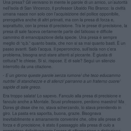
Una presa? Gli venivano in mente le parole di un amico, un’autorità
nell’isola di San Vincenzo, il professor Ubaldo Rio Branco: la civiltà
umana nasce non solo con l’acquisizione del pollice opponibile,
prerogativa anche di altri primati, ma con la presa di forza e,
soprattutto, con la presa di precisione. Tra le prese di precisione, la
presa di sale faceva certamente parte del faticoso e difficile
cammino di emancipazione della specie. Una presa è sempre
meglio di “q.b.” quanto basta, che non si sa mai quanto basti. È un
passo avanti. Salò l’acqua. Il peperoncino, sull’isola non c’era
problema, bisogna anzi stare attenti al piccante. È giusta di
cottura? le chiese. Sì sì, rispose. E di sale? Seguì un silenzio
interrotto da una citazione.
⁃
E un giorno queste parole senza rumore/ che teco educammo
nutrite/ di stanchezze e di silenzi/ parranno a un fraterno cuore/
sapide di sale greco.
Era troppo salata! Lo sapevo. Fanculo alla presa di precisione e
fanculo anche a Montale. Scusi professore, perdono maestro! Ma
Dores gli disse che no, stava scherzando, lo stava prendendo in
giro. La pasta era saporita, buona, grazie. Bisognava
inevitabilmente e amaramente convenire che, oltre alle prese di
forza e di precisione, è stato il passaggio alla presa di culo a
completare definitivamente l’opera di affermazione e distinzione