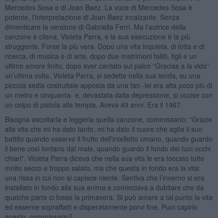
Mercedes Sosa e di Joan Baez. La voce di Mercedes Sosa è
potente, l’interpretazione di Joan Baez incalzante. Senza
dimenticare la versione di Gabriella Ferri. Ma l’autrice della
canzone è cilena, Violeta Parra, e la sua esecuzione è la più
struggente. Forse la più vera. Dopo una vita inquieta, di lotta e di
ricerca, di musica e di arte, dopo due matrimoni falliti, figli e un
ultimo amore finito, dopo aver cantato sul palco “Gracias a la vida”
un’ultima volta, Violeta Parra, si sedette nella sua tenda, su una
piccola sedia costruitale apposta da una fan -lei era alta poco più di
un metro e cinquanta- e, devastata dalla depressione, si uccise con
un colpo di pistola alla tempia. Aveva 49 anni. Era il 1967.
Bisogna ascoltarla e leggerla quella canzone, commissario: “Grazie
alla vita che mi ha dato tanto, mi ha dato il cuore che agita il suo
battito quando osservo il frutto dell’intelletto umano, quando guardo
il bene così lontano dal male, quando guardo il fondo dei tuoi occhi
chiari”. Violeta Parra diceva che nella sua vita le era toccato tutto
molto secco e troppo salato, ma che questa in fondo era la vita:
una rissa in cui non si capisce niente. Sentiva che l’inverno si era
installato in fondo alla sua anima e cominciava a dubitare che da
qualche parte ci fosse la primavera. Si può amare a tal punto la vita
ed esserne sopraffatti e disperatamente porvi fine. Puoi capirlo
questo, commissario?