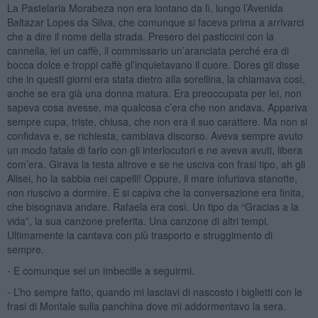
La Pastelaria Morabeza non era lontano da lì, lungo l’Avenida
Baltazar Lopes da Silva, che comunque si faceva prima a arrivarci
che a dire il nome della strada. Presero dei pasticcini con la
cannella, lei un caffè, il commissario un’aranciata perché era di
bocca dolce e troppi caffè gl’inquietavano il cuore. Dores gli disse
che in questi giorni era stata dietro alla sorellina, la chiamava così,
anche se era già una donna matura. Era preoccupata per lei, non
sapeva cosa avesse, ma qualcosa c’era che non andava. Appariva
sempre cupa, triste, chiusa, che non era il suo carattere. Ma non si
confidava e, se richiesta, cambiava discorso. Aveva sempre avuto
un modo fatale di farlo con gli interlocutori e ne aveva avuti, libera
com’era. Girava la testa altrove e se ne usciva con frasi tipo, ah gli
Alisei, ho la sabbia nei capelli! Oppure, il mare infuriava stanotte,
non riuscivo a dormire. E si capiva che la conversazione era finita,
che bisognava andare. Rafaela era così. Un tipo da “Gracias a la
vida”, la sua canzone preferita. Una canzone di altri tempi.
Ultimamente la cantava con più trasporto e struggimento di
sempre.
⁃ E comunque sei un imbecille a seguirmi.
⁃ L’ho sempre fatto, quando mi lasciavi di nascosto i biglietti con le
frasi di Montale sulla panchina dove mi addormentavo la sera.