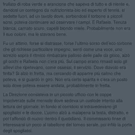
frullato di roba verde e arancione che sapeva di tutto e di niente e,
dandosi un contegno da nutrizionista-bio ed esperto di tennis, si
sedette fuori, ad un tavolo dove, sorbendosi il torbone a piccoli
sorsi, poteva continuare ad osservare i campi. E Rafaela. Tenuta
bianca, carnato scuro, capelli biondo miele. Probabilmente non era
il suo colore, ma le stavano bene.
Fu un attimo, forse si distrasse, forse l’ultimo sorso dell’eco-torbone
che gli richiese particolare impegno, sentì come una voce, uno
screzio sopra il ritmico rimbalzare palloso delle palle da gioco, alzò
gli occhi e Rafaela non c’era più. Sul campo erano rimasti solo gli
allievi che ripetevano, come ossessi, il servizio. Dove diavolo era
finita? Si alzò in fretta, ma cercando di apparire più calmo che
poteva, e si guardò in giro. Non era certo sparita e c’era un posto
solo dove poteva essere andata, probabilmente in fretta.
La Direzione consisteva in un piccolo ufficio con le coppe
impolverate sulle mensole dove sedeva un custode intento alla
lettura del giornale. In fondo al corridoio si intravedevano gli
spogliatoi e le docce. L’uomo alzò a malapena la testa, distratto, e
poi l’affondò di nuovo dentro il quotidiano. Il commissario finse di
interessarsi un poco al tabellone del torneo serale, poi infilò la porta
degli spogliatoi.