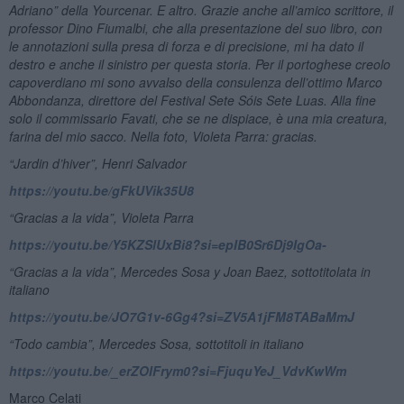
Adriano” della Yourcenar. E altro. Grazie anche all’amico scrittore, il
professor Dino Fiumalbi, che alla presentazione del suo libro, con
le annotazioni sulla presa di forza e di precisione, mi ha dato il
destro e anche il sinistro per questa storia. Per il portoghese creolo
capoverdiano mi sono avvalso della consulenza dell’ottimo Marco
Abbondanza, direttore del Festival Sete Sóis Sete Luas. Alla fine
solo il commissario Favati, che se ne dispiace, è una mia creatura,
farina del mio sacco. Nella foto, Violeta Parra: gracias.
“Jardin d
’hiver”
, Henri Salvador
https://youtu.be/gFkUVik35U8
“Gracias a la vida”, Violeta Parra
https://youtu.be/Y5KZSlUxBi8?si=epIB0Sr6Dj9IgOa-
“
Gracias a la vida”, Mercedes Sosa y Joan Baez, sottotitolata in
italiano
https://youtu.be/JO7G1v-6Gg4?si=ZV5A1jFM8TABaMmJ
“Todo cambia”, Mercedes Sosa, sottotitoli in italiano
https://youtu.be/_erZOIFrym0?si=FjuquYeJ_VdvKwWm
Marco Celati