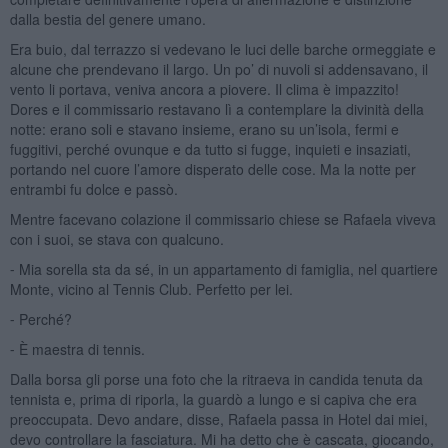
dalla bestia del genere umano.
Era buio, dal terrazzo si vedevano le luci delle barche ormeggiate e
alcune che prendevano il largo. Un po’ di nuvoli si addensavano, il
vento li portava, veniva ancora a piovere. Il clima è impazzito!
Dores e il commissario restavano lì a contemplare la divinità della
notte: erano soli e stavano insieme, erano su un’isola, fermi e
fuggitivi, perché ovunque e da tutto si fugge, inquieti e insaziati,
portando nel cuore l’amore disperato delle cose. Ma la notte per
entrambi fu dolce e passò.
Mentre facevano colazione il commissario chiese se Rafaela viveva
con i suoi, se stava con qualcuno.
⁃ Mia sorella sta da sé, in un appartamento di famiglia, nel quartiere
Monte, vicino al Tennis Club. Perfetto per lei.
⁃ Perché?
⁃ È maestra di tennis.
Dalla borsa gli porse una foto che la ritraeva in candida tenuta da
tennista e, prima di riporla, la guardò a lungo e si capiva che era
preoccupata. Devo andare, disse, Rafaela passa in Hotel dai miei,
devo controllare la fasciatura. Mi ha detto che è cascata, giocando,