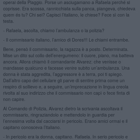
operai della Piaggio. Porse un asciugamano a Rafaela perché si
coprisse. Era scossa, rannicchiata sulla panca, piangeva, chiedeva
quem és tu? Chi sei? Capisci l’italiano, le chiese? Fece sì con la
testa.
- Rafaela, ascolta, chiamo l’ambulanza o la polizia?
- Il commissario italiano, l’amico di Dores!!! Le chiami entrambe.
Bene, pensò il commissario, la ragazza è a posto. Determinata.
Mise un dito sul collo dell’energumeno: il cuore, piano, ma batteva
ancora. Allora chiamò il comandante Alvarez: che venisse o
mandasse qualcuno e facesse venire subito un’ambulanza. Una
donna è stata aggredita, l’aggressore è a terra, poi ti spiego.
Dall’altro capo del cellulare gli parve di sentire prima come un
respiro di sollievo e, a seguire, un’imprecazione in lingua creola
rivolta al suo indirizzo che il commissario non capì o fece finta di
non capire.
Al Comando di Polizia, Alvarez dietro la scrivania ascoltava il
commissario, ringraziandolo e mettendolo in guardia per
l’ennesima volta dal cacciarsi in pericolo. Erano amici ormai e il
capitano conosceva l’italiano.
- In pericolo era la donna, capitano. Rafaela. In serio pericolo e