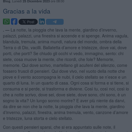
,
Lunedì
ore 08:00
Blog
25 Dicembre 2023
Gracias a la vida
. —
La notte, la pioggia che lava la mente, giardino d’inverno,
palazzi, palazzi, una finestra si accende e si spenge. Anima vagula,
blandula, tremula, anima mundi, natura del mondo, ombra della
Terra o di Dio, vacilli. Ballatetta d’amore e tristezze, dove vai, dove
porti, che porti? Se chiudo gli occhi vi vedo, immagino, sento: chi
siete, cosa muove la mente, che ricordi, che fole? Memorie,
memorie. Qui dove scrivo, martellano gli acufeni del silenzio, come
fossero fruscii di pensieri. Qui dove vivo, nel vuoto della notte che
piove e il vento accompagna le nubi, il cielo stellato se n’esce e un
quarto di luna. In un quarto di casa. Ogni cosa si forma e si tiene, si
consuma e si perde, si trasforma e diviene. Così tu, così noi, così io
che a notte scrivo, dove sei, dove siete, dove sono, chi sono, è un
sogno la vita? Un lungo sonno morire? E aver più niente da darvi,
da dire se non che la notte, la pioggia che lava la mente, giardino
d’inverno, palazzi, finestra, anima tremula, vento, canzone d’amore
e tristezze, luna storta e cielo stellato.
Con questi pensieri sparsi, che si era appuntato sulle note, il