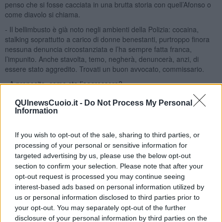
penso che si fosse cacciata in una brutta storia con quell’Afonso o
come diavolo si chiama.
- Il bellimbusto è già noto negli ambienti della Polizia: cocaina,
stalking soprattutto a carico di donne benestanti, purtroppo finora
nessuna denuncia circostanziata e l’ha sempre fatta franca,
l’impunito. Anche stavolta, temo, negherà, denuncerà, anzi, di
essere stato aggredito. Trovati un buon avvocato, commissario.
- A proposito, come sta l’aggressore?
- Commozione cerebrale, è in ospedale. Se la caverà.
QUInewsCuoio.it -
Do Not Process My Personal
Information
- Ok. Dammi un secondo.
Il commissario prese ad armeggiare con il cellulare e si vedeva che
If you wish to opt-out of the sale, sharing to third parties, or
non ci sapeva andare se non per il minimo sindacale. Però
processing of your personal or sensitive information for
qualcosa sapeva fare anche lui. Il cellulare di Alvarez vibrò sulla
targeted advertising by us, please use the below opt-out
scrivania. Il capitano lo consultò: c’erano due foto inequivocabili
section to confirm your selection. Please note that after your
dell’aggressione che il commissario aveva preso, prima di colpire.
opt-out request is processed you may continue seeing
Almeno a questo servono questi aggeggi infernali, disse, e Alvarez
annuì.
interest-based ads based on personal information utilized by
us or personal information disclosed to third parties prior to
- Resta a disposizione, dovrai testimoniare, la signora ha sporto
your opt-out. You may separately opt-out of the further
denuncia.
disclosure of your personal information by third parties on the