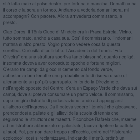
si è fatta male al polso destro, per fortuna è mancina. Domattina ha
il corso e la sera un torneo. Andiamo a vederla domani sera, mi
accompagni? Con piacere. Allora arrivederci commissario, a
presto.
Ciao Dores. Il Tênis Clube di Mindelo era in Praça Estrela. Vicino,
tutto sommato, anche a casa sua. Così il commissario, l’indomani
mattina si alzò presto. Voglio proprio vedere cosa fa questa
sorellina. Curiosità di poliziotto. L’Accademia del Tennis “Edu
Oliveira” era una struttura sportiva tanto blasonné, quanto negligé,
insomma doveva aver conosciuto epoche e fortune migliori.
C’erano tre campi da gioco in cemento dal fondo verde,
abbastanza ben tenuti e uno probabilmente di riserva o solo di
allenamento un po’ più sgarrupato. In fondo la Direzione e,
nell’angolo opposto del Centro, c’era un Espaço Verde che dava sui
campi, dove si poteva consumare un pasto veloce. Il commissario,
dopo un giro distratto di perlustrazione, andò ad appoggiarsi
all’albero dell’ingresso. Da lì poteva vedere i tennisti che giocavano,
prendendosi a pallate e gli allievi della scuola di tennis che
seguivano le istruzioni dei maestri. Riconobbe Rafaela che, insieme
ad un istruttore abbronzato e palestrato, faceva ripetere la battuta
ai suoi. Poi, per non dare troppo nell’occhio, entrò nel “Ristorante
ecologico”, così si reclamizzava. Indicando il menù, ordinò un