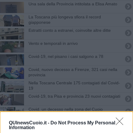
Una sala della Provincia intitolata a Elisa Amato
La Toscana più longeva sfiora il record
giapponese
Estratti conto a estranei, coinvolte altre ditte
Vento e temporali in arrivo
Covid-19, nel pisano i casi salgono a 78
Covid, nuovo decesso a Firenze, 321 casi nella
provincia
Nella Toscana Centrale 175 contagiati dal Covid-
19
Covid-19, tra Pisa e provincia 23 nuovi contagiati
Covid, un decesso nella zona del Cuoio
Covid, continua la quiete nel pisano
QUInewsCuoio.it -
Do Not Process My Personal
Information