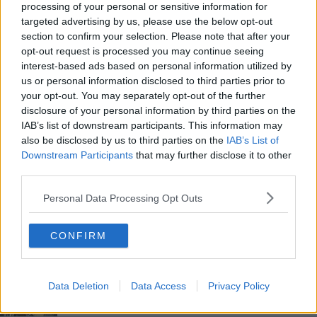
processing of your personal or sensitive information for
Si torna a ridere con Comicopoli
targeted advertising by us, please use the below opt-out
section to confirm your selection. Please note that after your
La prosa teatrale torna con Pennac
opt-out request is processed you may continue seeing
interest-based ads based on personal information utilized by
I primi 10 anni dell'Albero fatato
us or personal information disclosed to third parties prior to
your opt-out. You may separately opt-out of the further
Musica, divertimento e sfide al Palio del Cuoio
disclosure of your personal information by third parties on the
IAB’s list of downstream participants. This information may
"Grimmanimal", spettacolo per bambini, in piazza
also be disclosed by us to third parties on the
IAB’s List of
del seminario
Downstream Participants
that may further disclose it to other
Al via il Luglio Navetta Festival
third parties.
Personal Data Processing Opt Outs
La nuova stagione del teatro di Corazzano
Il 'Mercato del Forte' a Santa Croce
CONFIRM
Il Cabaret d’autore incontra la filosofia
Data Deletion
Data Access
Privacy Policy
Finale col botto per la Luna è azzurra 2015