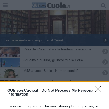
Il teatro scende in campo per il Cesat
Palio del Cuoio, al via la trentesima edizione
Attualità e cultura, gli incontri alla Perla
M5S attacca Stella, “Numeri comici”
"La luna è azzurra" presenta Unnico con il cane
Spank
QUInewsCuoio.it -
Do Not Process My Personal
"La Luna è Azzurra" torna nella città della Rocca
Information
Ottava sagra della pizza a Ponte a Egola
If you wish to opt-out of the sale, sharing to third parties, or