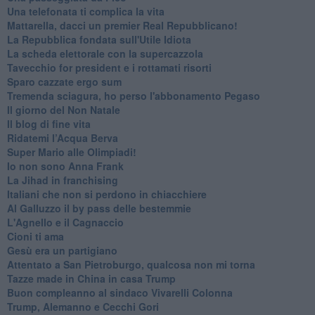
Una telefonata ti complica la vita
Mattarella, dacci un premier Real Repubblicano!
La Repubblica fondata sull'Utile Idiota
La scheda elettorale con la supercazzola
Tavecchio for president e i rottamati risorti
Sparo cazzate ergo sum
Tremenda sciagura, ho perso l'abbonamento Pegaso
Il giorno del Non Natale
Il blog di fine vita
​Ridatemi l’Acqua Berva
Super Mario alle Olimpiadi!
Io non sono Anna Frank
​La Jihad in franchising
Italiani che non si perdono in chiacchiere
Al Galluzzo il by pass delle bestemmie
L'Agnello e il Cagnaccio
Cioni ti ama
​Gesù era un partigiano
Attentato a San Pietroburgo, qualcosa non mi torna
Tazze made in China in casa Trump
Buon compleanno al sindaco Vivarelli Colonna
Trump, Alemanno e Cecchi Gori