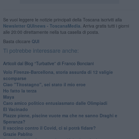
Se vuoi leggere le notizie principali della Toscana iscriviti alla
Newsletter QUInews - ToscanaMedia.
Arriva gratis tutti i giorni
alle 20:00 direttamente nella tua casella di posta.
Basta cliccare
QUI
Ti potrebbe interessare anche:
Articoli dal Blog “Turbative” di Franco Bonciani
Volo Firenze-Barcellona, storia assurda di 12 valigie
scomparse
Ciao "Titostagno", sei stato il mio eroe
Ho fatto la terza
Maya
Caro amico politico entusiasmato dalle Olimpiadi
El Vacinado
Piazze piene, piscine vuote ma che ne sanno Draghi e
Speranza?
​Il vaccino contro il Covid, ci si potrà fidare?
Grazie Pablito