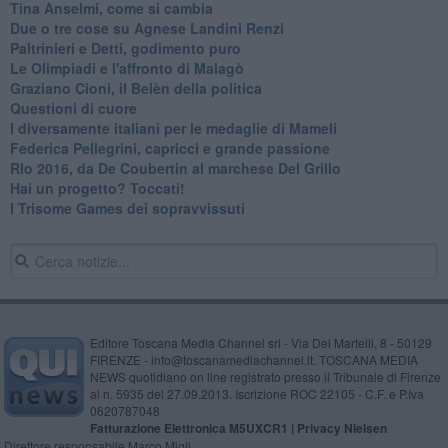
Tina Anselmi, come si cambia
Due o tre cose su Agnese Landini Renzi
Paltrinieri e Detti, godimento puro
Le Olimpiadi e l'affronto di Malagò
Graziano Cioni, il Belèn della politica
Questioni di cuore
I diversamente italiani per le medaglie di Mameli
Federica Pellegrini, capricci e grande passione
RIo 2016, da De Coubertin al marchese Del Grillo
​Hai un progetto? Toccati!
​I Trisome Games dei sopravvissuti
Editore Toscana Media Channel srl - Via Dei Martelli, 8 - 50129
FIRENZE - info@toscanamediachannel.it. TOSCANA MEDIA
NEWS quotidiano on line registrato presso il Tribunale di Firenze
al n. 5935 del 27.09.2013. Iscrizione ROC 22105 - C.F. e P.Iva
0620787048
Fatturazione Elettronica M5UXCR1 |
Privacy Nielsen
Direttore responsabile Marco Migli