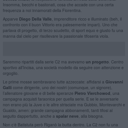
Insomma, becchi e bastonati, cosa che accade con una certa
frequenza a noi innamorati della Fiorentina.
Apparve
Diego Della Valle
, imprenditore ricco e illuminato (beh, il
confronto con il buon Vittorio era palesemente impari). Uno che
parlava di progetto, di terzo scudetto, di sport equo e giusto fu una
manna dal cielo per risollevare la passionale tifoseria viola.
Saremmo ripartiti dalla serie C2 ma avevamo
un progetto
. Centro
sportivo all’Incisa, una società modello da seguire con attenzione e
orgoglio.
Le prime mosse sembravano tutte azzeccate: affidarsi a
Giovanni
Galli
come dirigente, uno dei nostri (comunque, un signore),
l’allenatore giovane e di belle speranze
Pietro Vierchowod
, una
campagna acquisti faraonica per quella serie. E se le avversarie
non erano più la Juve o le altre strisciate ma Gubbio, Montevarchi e
Gualdo, amen: grande campagna abbonamenti, tanti tifosi al
seguito dappertutto, anche a
spalar neve
, alla bisogna.
Non c‘è Batistuta però Riganò la butta dentro. La C2 non fu una