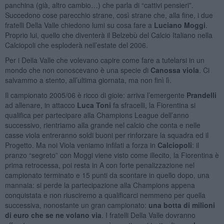
panchina (già, altro cambio…) che parla di “cattivi pensieri”.
Succedono cose parecchio strane, così strane che, alla fine, i due
fratelli Della Valle chiedono lumi su cosa fare a
Luciano Moggi
.
Proprio lui, quello che diventerà il Belzebù del Calcio Italiano nella
Calciopoli che esploderà nell’estate del 2006.
Per i Della Valle che volevano capire come fare a tutelarsi in un
mondo che non conoscevano è una specie di
Canossa viola
. Ci
salvammo a stento, all’ultima giornata, ma non finì lì.
Il campionato 2005/06 è ricco di gioie: arriva l’emergente
Prandelli
ad allenare, in attacco
Luca Toni
fa sfracelli, la Fiorentina si
qualifica per partecipare alla Champions League dell’anno
successivo, rientriamo alla grande nel calcio che conta e nelle
casse viola entreranno soldi buoni per rinforzare la squadra ed il
Progetto. Ma noi Viola veniamo infilati a forza in
Calciopoli
: il
pranzo “segreto” con Moggi viene visto come illecito, la Fiorentina è
prima retrocessa, poi resta in A con forte penalizzazione nel
campionato terminato e 15 punti da scontare in quello dopo, una
mannaia: si perde la partecipazione alla Champions appena
conquistata e non riusciremo a qualificarci nemmeno per quella
successiva, nonostante un gran campionato:
una botta di milioni
di euro che se ne volano via
. I fratelli Della Valle dovranno