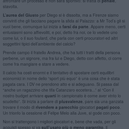
affrontare un processo e non sarà sportivo: si tratta di
penale
,
stavolta.
L’aurea del Giusto
per Diego si è dissolta, ma a Firenze siamo
convinti che gli facciano pagare la sfida al Palazzo: a Mr Tod’s gli si
vuol bene, comunque lui inizia a
farsi da parte
. Appare meno, certi
entusiasmi sono affievoliti, e poi, detto fra noi, ce lo vedete uno
come lui, o il suo foulard, che parla con certi procuratori ed altri
soggettini tipici dell’ambiente del calcio?
Prende campo il fratello Andrea, che ha tutti i tratti della persona
perbene, un signore, ma fra lui e Diego, detto con affetto, ci corre
come fra mangiare e stare a vedere.
Il calcio ha costi enormi e il tentativo di spostare certi equilibri
economici in nome dello “sport più equo” è una cosa che è stata
pagata cara. I DV ne prendono atto e si adeguano. Si passa dal
“anche un ragazzino che tifa Catanzaro eccetera...” al “Con il
nostro budget arrivare
quarti
in campionato è come aver vinto lo
scudetto”. Si inizia a parlare di
plusvalenze
, pare sia una ganzata
trovare il modo di
rivendere a parecchio
giocatori
pagati poco
.
Un trionfo la cessione di Felipe Melo alla Juve, si gode con poco.
Non si trattengono i migliori giocatori e, bene che vada, per gli
acquisti spesso si va
sull’usato più o meno garantito
, il