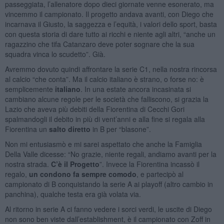
passeggiata, l’allenatore dopo dieci giornate venne esonerato, ma
vincemmo il campionato. Il progetto andava avanti, con Diego che
incarnava il Giusto, la saggezza e l’equità, i valori dello sport, basta
con questa storia di dare tutto ai ricchi e niente agli altri, “anche un
ragazzino che tifa Catanzaro deve poter sognare che la sua
squadra vinca lo scudetto”. Già.
Avremmo dovuto quindi affrontare la serie C1, nella nostra rincorsa
al calcio “che conta”. Ma il calcio italiano è strano, o forse no: è
semplicemente
italiano
. In una estate ancora incasinata si
cambiano alcune regole per le società che falliscono, si grazia la
Lazio che aveva più debiti della Fiorentina di Cecchi Gori
spalmandogli il debito in più di vent’anni e alla fine si regala alla
Fiorentina un
salto diretto
in B per “blasone”.
Non mi entusiasmò e mi sarei aspettato che anche la Famiglia
Della Valle dicesse: “No grazie, niente regali, andiamo avanti per la
nostra strada.
C’è il Progetto
”. Invece la Fiorentina incassò il
regalo,
un condono fa sempre comodo
, e partecipò al
campionato di B conquistando la serie A ai playoff (altro cambio in
panchina), qualche testa era già volata via.
Al ritorno in serie A ci fanno vedere i sorci verdi, le uscite di Diego
non sono ben viste dall’establishment, è il campionato con Zoff in