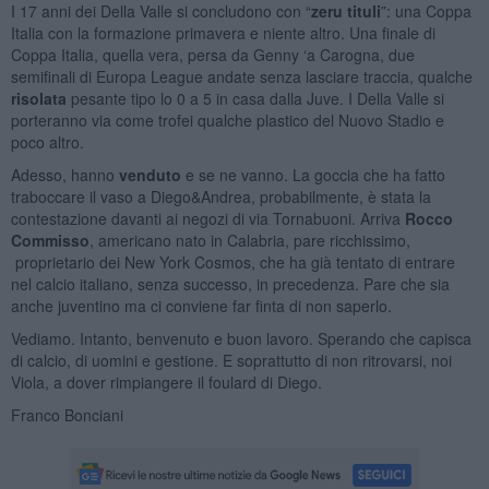
I 17 anni dei Della Valle si concludono con “
zeru tituli
”: una Coppa
Italia con la formazione primavera e niente altro. Una finale di
Coppa Italia, quella vera, persa da Genny ‘a Carogna, due
semifinali di Europa League andate senza lasciare traccia, qualche
risolata
pesante tipo lo 0 a 5 in casa dalla Juve. I Della Valle si
porteranno via come trofei qualche plastico del Nuovo Stadio e
poco altro.
Adesso, hanno
venduto
e se ne vanno. La goccia che ha fatto
traboccare il vaso a Diego&Andrea, probabilmente, è stata la
contestazione davanti ai negozi di via Tornabuoni. Arriva
Rocco
Commisso
, americano nato in Calabria, pare ricchissimo,
proprietario dei New York Cosmos, che ha già tentato di entrare
nel calcio italiano, senza successo, in precedenza. Pare che sia
anche juventino ma ci conviene far finta di non saperlo.
Vediamo. Intanto, benvenuto e buon lavoro. Sperando che capisca
di calcio, di uomini e gestione. E soprattutto di non ritrovarsi, noi
Viola, a dover rimpiangere il foulard di Diego.
Franco Bonciani