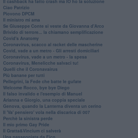
Il cashback ha fatto crash ma IO ho la soluzione
Ciao Patrizio
Piovono DPCM
Il ministro mi ama
Se Giuseppe Conte si veste da Giovanna d'Arco
Brivido di terrore... la chiamano semplificazione
Covid's Anatomy
Coronavirus, scacco al racket delle mascherine
Covid, vade a un metro - Gli arresti domiciliari
Coronavirus, vade a un metro - la spesa
Coronavirus, Menelicche salvaci tu!
Quelli che il Coronavairus
Più banane per tutti
Pellegrini, la Fede che batte le gufate
Welcome Rocco, bye bye Diego
Il falso invalido e l'esempio di Manuel
Arianna e Giorgio, una coppia speciale
Genova, quando la Lanterna diventa un cerino
Il 'Va' pensiero' vola nella discarica di 007
Perchè la sinistra perde
Il mio primo Gay Pride
Il Gratta&Vincium ci salverà
Una passeggiata da Fico