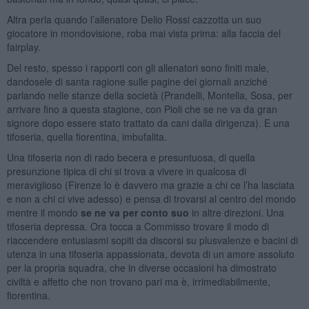
Altra perla quando l’allenatore Delio Rossi cazzotta un suo
giocatore in mondovisione, roba mai vista prima: alla faccia del
fairplay.
Del resto, spesso i rapporti con gli allenatori sono finiti male,
dandosele di santa ragione sulle pagine dei giornali anziché
parlando nelle stanze della società (Prandelli, Montella, Sosa, per
arrivare fino a questa stagione, con Pioli che se ne va da gran
signore dopo essere stato trattato da cani dalla dirigenza). E una
tifoseria, quella fiorentina, imbufalita.
Una tifoseria non di rado becera e presuntuosa, di quella
presunzione tipica di chi si trova a vivere in qualcosa di
meraviglioso (Firenze lo è davvero ma grazie a chi ce l’ha lasciata
e non a chi ci vive adesso) e pensa di trovarsi al centro del mondo
mentre il mondo
se ne va per conto suo
in altre direzioni. Una
tifoseria depressa. Ora tocca a Commisso trovare il modo di
riaccendere entusiasmi sopiti da discorsi su plusvalenze e bacini di
utenza in una tifoseria appassionata, devota di un amore assoluto
per la propria squadra, che in diverse occasioni ha dimostrato
civiltà e affetto che non trovano pari ma è, irrimediabilmente,
fiorentina.