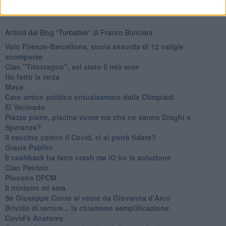
Ti potrebbe interessare anche:
Articoli dal Blog “Turbative” di Franco Bonciani
Volo Firenze-Barcellona, storia assurda di 12 valigie
scomparse
Ciao "Titostagno", sei stato il mio eroe
Ho fatto la terza
Maya
Caro amico politico entusiasmato dalle Olimpiadi
El Vacinado
Piazze piene, piscine vuote ma che ne sanno Draghi e
Speranza?
​Il vaccino contro il Covid, ci si potrà fidare?
Grazie Pablito
Il cashback ha fatto crash ma IO ho la soluzione
Ciao Patrizio
Piovono DPCM
Il ministro mi ama
Se Giuseppe Conte si veste da Giovanna d'Arco
Brivido di terrore... la chiamano semplificazione
Covid's Anatomy