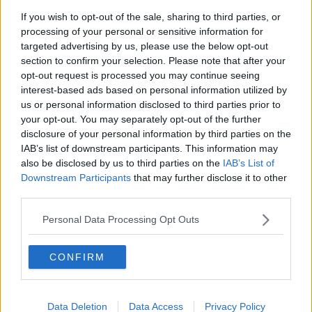
Capisco che sia dura quando si ha a che fare con un mondo dove,
If you wish to opt-out of the sale, sharing to third parties, or
per capire cosa dire oggi, si aspetta il sondaggio di domani, ma
fai
processing of your personal or sensitive information for
uno sforzo
, ne vale davvero la pena. Perchè i Giochi si svolgono
targeted advertising by us, please use the below opt-out
ogni quattro anni, di norma, e restano unici, universali,
section to confirm your selection. Please note that after your
indimenticabili e, quando sono come quelli di Tokyo, si gode,
tutti
opt-out request is processed you may continue seeing
insieme
, senza distinzioni, ed è
bellissimo
. Perchè le Olimpiadi
interest-based ads based on personal information utilized by
non sono come le elezioni che si fanno ogni tre per due e il giorno
us or personal information disclosed to third parties prior to
dopo si fa a gara a dimenticarsele.
your opt-out. You may separately opt-out of the further
Franco Bonciani
disclosure of your personal information by third parties on the
IAB’s list of downstream participants. This information may
Franco Bonciani
also be disclosed by us to third parties on the
IAB’s List of
© Riproduzione riservata
Downstream Participants
that may further disclose it to other
third parties.
Personal Data Processing Opt Outs
CONFIRM
Se vuoi leggere le notizie principali della Toscana iscriviti alla
Newsletter QUInews - ToscanaMedia.
Arriva gratis tutti i giorni
alle 20:00 direttamente nella tua casella di posta.
Basta cliccare
QUI
Data Deletion
Data Access
Privacy Policy