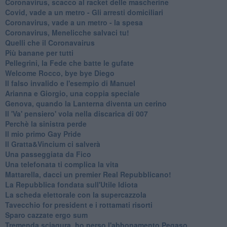
Coronavirus, scacco al racket delle mascherine
Covid, vade a un metro - Gli arresti domiciliari
Coronavirus, vade a un metro - la spesa
Coronavirus, Menelicche salvaci tu!
Quelli che il Coronavairus
Più banane per tutti
Pellegrini, la Fede che batte le gufate
Welcome Rocco, bye bye Diego
Il falso invalido e l'esempio di Manuel
Arianna e Giorgio, una coppia speciale
Genova, quando la Lanterna diventa un cerino
Il 'Va' pensiero' vola nella discarica di 007
Perchè la sinistra perde
Il mio primo Gay Pride
Il Gratta&Vincium ci salverà
Una passeggiata da Fico
Una telefonata ti complica la vita
Mattarella, dacci un premier Real Repubblicano!
La Repubblica fondata sull'Utile Idiota
La scheda elettorale con la supercazzola
Tavecchio for president e i rottamati risorti
Sparo cazzate ergo sum
Tremenda sciagura, ho perso l'abbonamento Pegaso