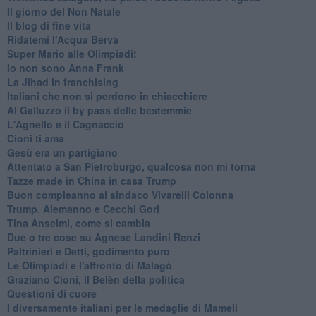
Il giorno del Non Natale
Il blog di fine vita
​Ridatemi l’Acqua Berva
Super Mario alle Olimpiadi!
Io non sono Anna Frank
​La Jihad in franchising
Italiani che non si perdono in chiacchiere
Al Galluzzo il by pass delle bestemmie
L'Agnello e il Cagnaccio
Cioni ti ama
​Gesù era un partigiano
Attentato a San Pietroburgo, qualcosa non mi torna
Tazze made in China in casa Trump
Buon compleanno al sindaco Vivarelli Colonna
Trump, Alemanno e Cecchi Gori
Tina Anselmi, come si cambia
Due o tre cose su Agnese Landini Renzi
Paltrinieri e Detti, godimento puro
Le Olimpiadi e l'affronto di Malagò
Graziano Cioni, il Belèn della politica
Questioni di cuore
I diversamente italiani per le medaglie di Mameli