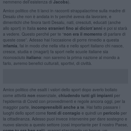
nemmeno dell’esistenza di
Jacobs
).
Amico politico che ti lanci in racconti strappalacrime sulla madre di
Desalu che non è andata in tv perché aveva da lavorare, e
dimentichi che finora tanti Desalu, nati, cresciuti, educati (anche
allo sport) in Italia
sono stranieri fino ai diciott’anni
e poi si starà
a vedere. Questo perché per te “
non era il momento
di parlare di
queste cose”. Adesso hai l’occasione di porre rimedio a questa
i
nfamia
, fai in modo che nella vita e nello sport italiano chi nasce,
cresce, studia e (magari) fa sport nelle scuole italiane sia
riconosciuto
italiano
: non saremo la prima nazione al mondo a
farlo, avremo benefici culturali, sportivi, di civiltà.
Amico politico che esalti i valori dello sport dopo averlo bollato
come attività
non
essenziale,
chiudendo tutti gli impianti
per
l'epidemia di Covid con provvedimenti e regole ancora oggi, per la
maggior parte,
incomprensibili anche a te
. Hai fatto passare i
luoghi dello sport come
fonti di contagio
e quindi un
pericolo
per
la cittadinanza. Adesso puoi invece intervenire per dare sostegno e
nuovo slancio a questo settore (così importante per il nostro Paese,
come tu ora ben sai!
), magari stanziando un bonus, un