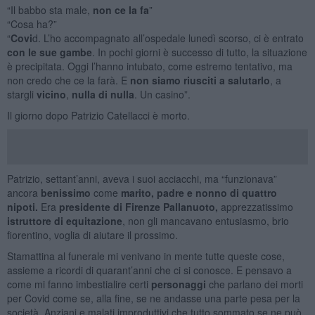
“Il babbo sta male,
non ce la fa
”
“Cosa ha?”
“
Covi
d. L’ho accompagnato all’ospedale lunedì scorso, ci è entrato
con
le sue gambe
. In pochi giorni è successo di tutto, la situazione
è precipitata. Oggi l’hanno intubato, come estremo tentativo, ma
non credo che ce la farà. E
non siamo riusciti a salutarlo
, a
stargli
vicino
,
nulla di nulla
. Un casino”.
Il giorno dopo Patrizio Catellacci è morto.
Patrizio, settant’anni, aveva i suoi acciacchi, ma “funzionava”
ancora
benissimo
come
marito, padre e nonno di quattro
nipoti.
Era
presidente di Firenze Pallanuoto,
apprezzatissimo
istruttore di equitazione
, non gli mancavano entusiasmo, brio
fiorentino, voglia di aiutare il prossimo.
Stamattina al funerale mi venivano in mente tutte queste cose,
assieme a ricordi di quarant’anni che ci si conosce. E pensavo a
come mi fanno imbestialire certi
personaggi
che parlano dei morti
per Covid come se, alla fine, se ne andasse una parte pesa per la
società. Anziani e malati improduttivi che tutto sommato se ne può