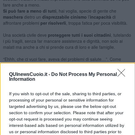
fare anche a meno.
Si può fare a meno di tutti
, hai voglia, specie di gente che
maschera
dietro un
disprezzabile cinismo
l’
incapacità
di
affrontare problemi
per risolverli
, troppa fatica per poca visibilità.
Una società civile deve
proteggere tutti i suoi cittadini
, tutelando
i più fragili, senza far mancare assistenza e dignità, non solo ai
malati ma anche a chi si prende cura di loro e alle famiglie.
“Ehhh, che ci vuoi fare, aveva dei problemi di salute…”. Come
Patrizio, appunto. Che avrebbe voluto, e potuto, eessere ancora a
lungo nonno, marito, padre e insegnante di equitazione, amato da
QUInewsCuoio.it -
Do Not Process My Personal
tanti.
Information
E in
parecchi
avrebbero ancora
goduto
della sua
produttività
,
nelle battute, nel dare una mano, nel metterci la faccia.
If you wish to opt-out of the sale, sharing to third parties, or
processing of your personal or sensitive information for
Ciao Patrizio.
targeted advertising by us, please use the below opt-out
Franco Bonciani
section to confirm your selection. Please note that after your
opt-out request is processed you may continue seeing
interest-based ads based on personal information utilized by
us or personal information disclosed to third parties prior to