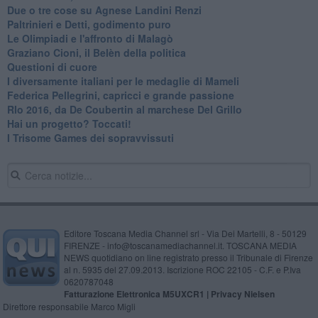
Due o tre cose su Agnese Landini Renzi
Paltrinieri e Detti, godimento puro
Le Olimpiadi e l'affronto di Malagò
Graziano Cioni, il Belèn della politica
Questioni di cuore
I diversamente italiani per le medaglie di Mameli
Federica Pellegrini, capricci e grande passione
RIo 2016, da De Coubertin al marchese Del Grillo
​Hai un progetto? Toccati!
​I Trisome Games dei sopravvissuti
Editore Toscana Media Channel srl - Via Dei Martelli, 8 - 50129
FIRENZE - info@toscanamediachannel.it. TOSCANA MEDIA
NEWS quotidiano on line registrato presso il Tribunale di Firenze
al n. 5935 del 27.09.2013. Iscrizione ROC 22105 - C.F. e P.Iva
0620787048
Fatturazione Elettronica M5UXCR1 |
Privacy Nielsen
Direttore responsabile Marco Migli