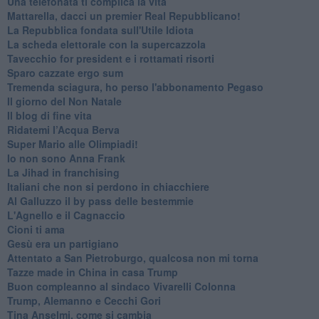
Una telefonata ti complica la vita
Mattarella, dacci un premier Real Repubblicano!
La Repubblica fondata sull'Utile Idiota
La scheda elettorale con la supercazzola
Tavecchio for president e i rottamati risorti
Sparo cazzate ergo sum
Tremenda sciagura, ho perso l'abbonamento Pegaso
Il giorno del Non Natale
Il blog di fine vita
​Ridatemi l’Acqua Berva
Super Mario alle Olimpiadi!
Io non sono Anna Frank
​La Jihad in franchising
Italiani che non si perdono in chiacchiere
Al Galluzzo il by pass delle bestemmie
L'Agnello e il Cagnaccio
Cioni ti ama
​Gesù era un partigiano
Attentato a San Pietroburgo, qualcosa non mi torna
Tazze made in China in casa Trump
Buon compleanno al sindaco Vivarelli Colonna
Trump, Alemanno e Cecchi Gori
Tina Anselmi, come si cambia