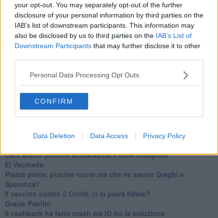
your opt-out. You may separately opt-out of the further
disclosure of your personal information by third parties on the
Se vuoi leggere le notizie principali della Toscana iscriviti alla
IAB’s list of downstream participants. This information may
Newsletter QUInews - ToscanaMedia.
Arriva gratis tutti i giorni
also be disclosed by us to third parties on the
IAB’s List of
alle 20:00 direttamente nella tua casella di posta.
Downstream Participants
that may further disclose it to other
third parties.
Basta cliccare
QUI
Ti potrebbe interessare anche:
Personal Data Processing Opt Outs
Articoli dal Blog “Turbative” di Franco Bonciani
CONFIRM
Volo Firenze-Barcellona, storia assurda di 12 valigie
scomparse
Ciao "Titostagno", sei stato il mio eroe
Ho fatto la terza
Data Deletion
Data Access
Privacy Policy
Maya
Caro amico politico entusiasmato dalle Olimpiadi
El Vacinado
Piazze piene, piscine vuote ma che ne sanno Draghi e
Speranza?
​Il vaccino contro il Covid, ci si potrà fidare?
Grazie Pablito
Il cashback ha fatto crash ma IO ho la soluzione