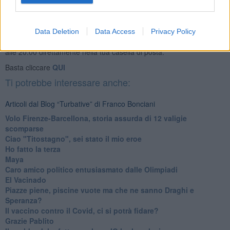
Se vuoi leggere le notizie principali della Toscana iscriviti alla
Data Deletion
Data Access
Privacy Policy
Newsletter QUInews - ToscanaMedia.
Arriva gratis tutti i giorni
alle 20:00 direttamente nella tua casella di posta.
Basta cliccare
QUI
Ti potrebbe interessare anche:
Articoli dal Blog “Turbative” di Franco Bonciani
Volo Firenze-Barcellona, storia assurda di 12 valigie
scomparse
Ciao "Titostagno", sei stato il mio eroe
Ho fatto la terza
Maya
Caro amico politico entusiasmato dalle Olimpiadi
El Vacinado
Piazze piene, piscine vuote ma che ne sanno Draghi e
Speranza?
​Il vaccino contro il Covid, ci si potrà fidare?
Grazie Pablito