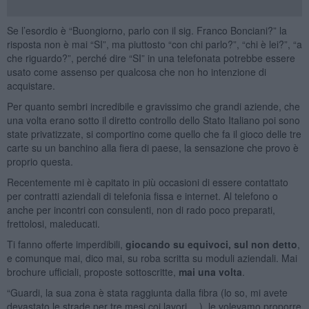
Se l’esordio è “Buongiorno, parlo con il sig. Franco Bonciani?” la
risposta non è mai “SI”, ma piuttosto “con chi parlo?”, “chi è lei?”, “a
che riguardo?”, perché dire “SI” in una telefonata potrebbe essere
usato come assenso per qualcosa che non ho intenzione di
acquistare.
Per quanto sembri incredibile e gravissimo che grandi aziende, che
una volta erano sotto il diretto controllo dello Stato Italiano poi sono
state privatizzate, si comportino come quello che fa il gioco delle tre
carte su un banchino alla fiera di paese, la sensazione che provo è
proprio questa.
Recentemente mi è capitato in più occasioni di essere contattato
per contratti aziendali di telefonia fissa e internet. Al telefono o
anche per incontri con consulenti, non di rado poco preparati,
frettolosi, maleducati.
Ti fanno offerte imperdibili,
giocando su equivoci, sul non detto
,
e comunque mai, dico mai, su roba scritta su moduli aziendali. Mai
brochure ufficiali, proposte sottoscritte,
mai una volta
.
“Guardi, la sua zona è stata raggiunta dalla fibra (lo so, mi avete
devastato le strade per tre mesi coi lavori… ), le volevamo proporre