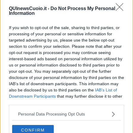
Amici che aderiscono alla nuova linea in fibra per casa, e senza
averlo richiesto si vedono consegnare (lo ritira una moglie ignara) il
QUInewsCuoio.it -
Do Not Process My Personal
Information
pacco contenente il decoder per la web TV. Con sovrapprezzo,
ovviamente. Alla domanda “Perché me lo avete mandato? Non lo
voglio, venite a riprendervelo”, la risposta è stata “Non dovevate
If you wish to opt-out of the sale, sharing to third parties, or
ritirarlo, adesso ce lo rispedite tramite corriere a spese vostre”. “Ve
processing of your personal or sensitive information for
lo riporto in negozio”. “No, in negozio non è possibile, rispeditelo.
A
targeted advertising by us, please use the below opt-out
spese vostre
”.
section to confirm your selection. Please note that after your
Poi, se si volesse insistere, si potrebbe parlare anche del gioco
opt-out request is processed you may continue seeing
d’azzardo, delle scommesse, delle slot rovina famiglie statalizzate
interest-based ads based on personal information utilized by
per togliere il business alla malavita, col risultato che adesso è
us or personal information disclosed to third parties prior to
legale e facile, per qualunque disgraziato, andare a rovinarsi in un
your opt-out. You may separately opt-out of the further
bar o in qualche Casa del Popolo. Un rimedio peggiore del male,
disclosure of your personal information by third parties on the
alla fine. Un caos studiato.
IAB’s list of downstream participants. This information may
also be disclosed by us to third parties on the
IAB’s List of
Uno Stato che fa finta di non vedere, magari in cambio di qualche
Downstream Participants
that may further disclose it to other
benefit, di un po’ di sponsorizzazioni. Un modo subdolo di far
third parties.
pagare la politica ai cittadini. Marchette.
Franco Bonciani
Personal Data Processing Opt Outs
CONFIRM