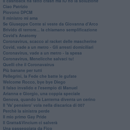
Il cashback ha fatto crash ma IO ho la soluzione
Ciao Patrizio
Piovono DPCM
Il ministro mi ama
Se Giuseppe Conte si veste da Giovanna d'Arco
Brivido di terrore... la chiamano semplificazione
Covid's Anatomy
Coronavirus, scacco al racket delle mascherine
Covid, vade a un metro - Gli arresti domiciliari
Coronavirus, vade a un metro - la spesa
Coronavirus, Menelicche salvaci tu!
Quelli che il Coronavairus
Più banane per tutti
Pellegrini, la Fede che batte le gufate
Welcome Rocco, bye bye Diego
Il falso invalido e l'esempio di Manuel
Arianna e Giorgio, una coppia speciale
Genova, quando la Lanterna diventa un cerino
Il 'Va' pensiero' vola nella discarica di 007
Perchè la sinistra perde
Il mio primo Gay Pride
Il Gratta&Vincium ci salverà
Una passeggiata da Fico