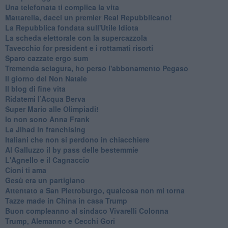
Una telefonata ti complica la vita
Mattarella, dacci un premier Real Repubblicano!
La Repubblica fondata sull'Utile Idiota
La scheda elettorale con la supercazzola
Tavecchio for president e i rottamati risorti
Sparo cazzate ergo sum
Tremenda sciagura, ho perso l'abbonamento Pegaso
Il giorno del Non Natale
Il blog di fine vita
​Ridatemi l’Acqua Berva
Super Mario alle Olimpiadi!
Io non sono Anna Frank
​La Jihad in franchising
Italiani che non si perdono in chiacchiere
Al Galluzzo il by pass delle bestemmie
L'Agnello e il Cagnaccio
Cioni ti ama
​Gesù era un partigiano
Attentato a San Pietroburgo, qualcosa non mi torna
Tazze made in China in casa Trump
Buon compleanno al sindaco Vivarelli Colonna
Trump, Alemanno e Cecchi Gori