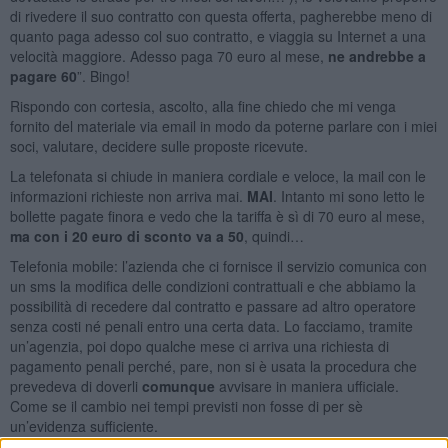
di rivedere il suo contratto con questa offerta, pagherebbe meno di
quanto paga adesso col suo contratto, e viaggia su Internet a una
velocità maggiore. Adesso paga 70 euro al mese,
ne andrebbe a
pagare 60
”. Bingo!
Rispondo con cortesia, ascolto, alla fine chiedo che mi venga
fornito del materiale via email in modo da poterne parlare con i miei
soci, valutare, decidere sulle proposte ricevute.
La telefonata si chiude in maniera cordiale e veloce, la mail con le
informazioni richieste non arriva mai.
MAI
. Intanto mi sono letto le
bollette pagate finora e vedo che la tariffa è sì di 70 euro al mese,
ma con i 20 euro di sconto va a 50
, quindi…
Telefonia mobile: l’azienda che ci fornisce il servizio comunica con
un sms la modifica delle condizioni contrattuali e che abbiamo la
possibilità di recedere dal contratto e passare ad altro operatore
senza costi né penali entro una certa data. Lo facciamo, tramite
un’agenzia, poi dopo qualche mese ci arriva una richiesta di
pagamento penali perché, pare, non si è usata la procedura che
prevedeva di doverli
comunque
avvisare in maniera ufficiale.
Come se il cambio nei tempi previsti non fosse di per sè
un’evidenza sufficiente.