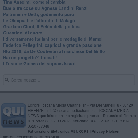
Tina Anselmi, come si cambia
Due o tre cose su Agnese Landini Renzi
Paltrinieri e Detti, godimento puro
Le Olimpiadi e l'affronto di Malagò
Graziano Cioni, il Belèn della politica
Questioni di cuore
I diversamente italiani per le medaglie di Mameli
Federica Pellegrini, capricci e grande passione
RIo 2016, da De Coubertin al marchese Del Grillo
​Hai un progetto? Toccati!
​I Trisome Games dei sopravvissuti
Editore Toscana Media Channel srl - Via Dei Martelli, 8 - 50129
FIRENZE - info@toscanamediachannel.it. TOSCANA MEDIA
NEWS quotidiano on line registrato presso il Tribunale di Firenze
al n. 5935 del 27.09.2013. Iscrizione ROC 22105 - C.F. e P.Iva
0620787048
Fatturazione Elettronica M5UXCR1 |
Privacy Nielsen
Direttore responsabile Marco Migli