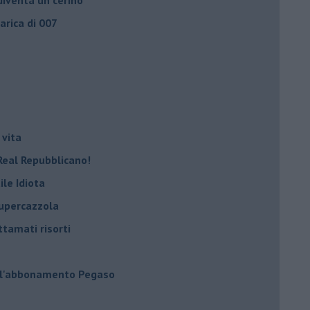
carica di 007
 vita
Real Repubblicano!
ile Idiota
supercazzola
ttamati risorti
 l'abbonamento Pegaso