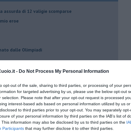
ia assurda di 12 valigie scomparse
l mio eroe
mato dalle Olimpiadi
ma che ne sanno Draghi e Speranza?
oio.it -
Do Not Process My Personal Information
i potrà fidare?
to opt-out of the sale, sharing to third parties, or processing of your per
formation for targeted advertising by us, please use the below opt-out s
 IO ho la soluzione
r selection. Please note that after your opt-out request is processed y
eing interest-based ads based on personal information utilized by us or
disclosed to third parties prior to your opt-out. You may separately opt-
losure of your personal information by third parties on the IAB’s list of
. This information may also be disclosed by us to third parties on the
IA
Participants
that may further disclose it to other third parties.