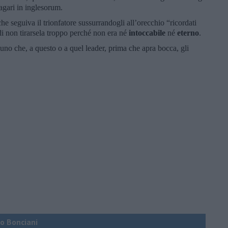
magari in inglesorum.
e seguiva il trionfatore sussurrandogli all’orecchio “ricordati
di non tirarsela troppo perché non era né
intoccabile
né
eterno
.
no che, a questo o a quel leader, prima che apra bocca, gli
co Bonciani