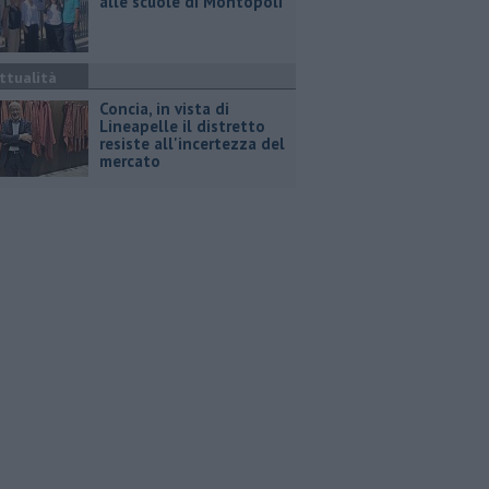
alle scuole di Montopoli
ttualità
Concia, in vista di
Lineapelle il distretto
resiste all'incertezza del
mercato