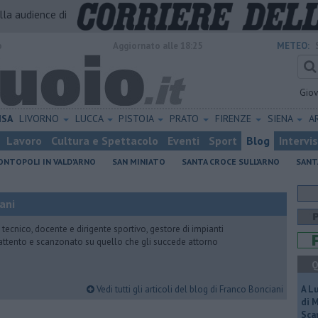
alla audience di
o
Aggiornato alle 18:25
METEO:
Gio
ISA
LIVORNO
LUCCA
PISTOIA
PRATO
FIRENZE
SIENA
A
Lavoro
Cultura e Spettacolo
Eventi
Sport
Blog
Intervi
NTOPOLI IN VALD'ARNO
SAN MINIATO
SANTA CROCE SULL'ARNO
SANT
ani
 tecnico, docente e dirigente sportivo, gestore di impianti
attento e scanzonato su quello che gli succede attorno
Q
Vedi tutti gli articoli del blog di Franco Bonciani
A L
di 
Scar