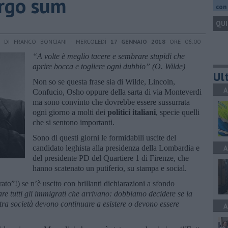
ergo sum
con 
QUI
DI FRANCO BONCIANI - MERCOLEDÌ
17 GENNAIO 2018
ORE 06:00
“A volte è meglio tacere e sembrare stupidi che
aprire bocca e togliere ogni dubbio” (O. Wilde)
Ult
Non so se questa frase sia di Wilde, Lincoln,
A
Confucio, Osho oppure della sarta di via Monteverdi
ma sono convinto che dovrebbe essere sussurrata
ogni giorno a molti dei
politici italiani
, specie quelli
che si sentono importanti.
Sono di questi giorni le formidabili uscite del
candidato leghista alla presidenza della Lombardia e
A
del presidente PD del Quartiere 1 di Firenze, che
hanno scatenato un putiferio, su stampa e social.
ato”!) se n’è uscito con brillanti dichiarazioni a sfondo
e tutti gli immigrati che arrivano: dobbiamo decidere se la
stra società devono continuare a esistere o devono essere
A