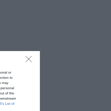
sonal or
ection to
ou may
 personal
out of the
 downstream
B’s List of