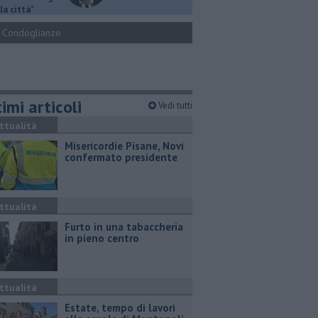
la città"
Condoglianze
imi articoli
Vedi tutti
ttualità
Misericordie Pisane, Novi
confermato presidente
ttualità
Furto in una tabaccheria
in pieno centro
ttualità
Estate, tempo di lavori