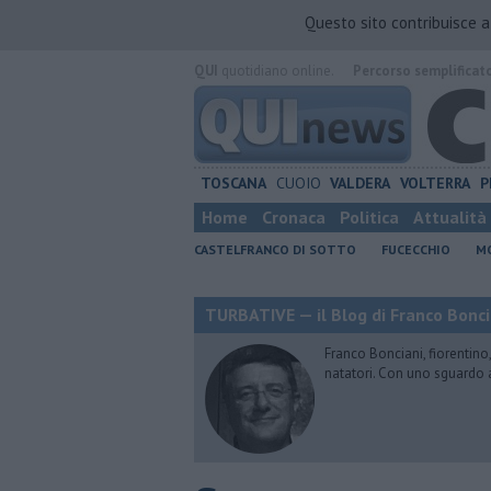
Questo sito contribuisce 
QUI
quotidiano online.
Percorso semplificat
TOSCANA
CUOIO
VALDERA
VOLTERRA
P
Home
Cronaca
Politica
Attualità
CASTELFRANCO DI SOTTO
FUCECCHIO
MO
TURBATIVE — il Blog di Franco Bonci
Franco Bonciani, fiorentino,
natatori. Con uno sguardo 