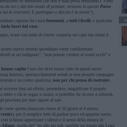
iderazione su Mussolini che non è stata presa benissimo (
"Fatto
ana da me e dal mio modo di pensare, nessuno in questo
Paese
to lui in vent'anni. E purtroppo a dircelo è la storia"
).
A
partisan: ognuno ha i suoi
fenomeni
, a
tutti i livelli
, e qualcuno
 farla fuori dal vaso
.
tinguo, scuse con tanto di cenere cosparsa sul capo ma ormai il
to nostro nuovo mondo quotidiano viene condizionato
ividi se sei indignato”, “non potrete credere ai vostri occhi” e
 hanno capito
l’uso che deve essere fatto di questi nuovi
erang dannosi, spernacchiamenti seriali se non proprio campagne
 protesta e va contro qualcosa,
non per chi pensa di costruire
.
é scrivere frasi ad effetto, promettere, magnificare il proprio
ridire e chi lo segue a ruota), si potrebbe far ricorso a sobrietà,
i proclami per dare sapore al sale.
ale come questa (mancano meno di 50 giorni al 4 marzo,
 venire
), per il semplice fatto di parlare poco ed apparire meno,
osì si fanno apprezzare i silenzi e il senso della misura di
à Alfano
, quello del "no allo ius soli, sarebbe un regalo alla Lega