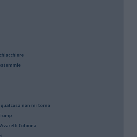
 chiacchiere
 bestemmie
 qualcosa non mi torna
 Trump
ivarelli Colonna
ri