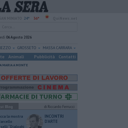
24°
36°
SAN MINIATO
QuiNews.net
vedì
06 Agosto 2026
REZZO
GROSSETO
MASSA CARRARA
ste
Animali
Pubblicità
Contatti
A MARIA A MONTE
ui Blog
di Riccardo Ferrucci
INCONTRI
ucca la mostra
D'ARTE
Marcello
selli “Dialoghi