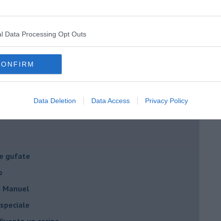
a Giovanna d'Arco
ano semplificazione
l Data Processing Opt Outs
 delle mascherine
CONFIRM
resti domiciliari
- la spesa
Data Deletion
Data Access
Privacy Policy
ci tu!
le gufate
o
di Manuel
 speciale
iventa un cerino