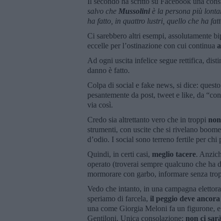
Il secondo ha scritto su Facebook una cons
salvo che
Mussolini
è la persona più lont
ha fatto, in quattro lustri, quello che ha fat
Ci sarebbero altri esempi, assolutamente bi
eccelle per l’ostinazione con cui continua
a
Ad ogni uscita infelice segue rettifica, dis
danno è fatto.
Colpa di social e fake news, si dice: ques
pesantemente da post, tweet e like, da “cond
via così.
Credo sia altrettanto vero che in troppi
non
strumenti, con uscite che si rivelano boom
d’odio. I social sono terreno fertile per chi
Quindi, in certi casi,
meglio tacere
. Anzich
operato (troverai sempre qualcuno che ha da 
mormorare con garbo, informare senza tropp
Vedo che intanto, in una campagna elettor
speriamo di farcela,
il peggio deve ancora
una come Giorgia Meloni fa un figurone, e c
Gentiloni. Unica consolazione:
non ci sar