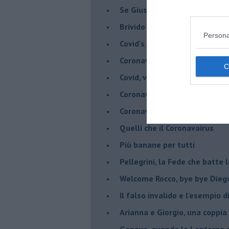
Se Giuseppe Conte si veste d
Brivido di terrore... la chiam
Persona
Covid's Anatomy
Coronavirus, scacco al racket
Covid, vade a un metro - Gli ar
Coronavirus, vade a un metro 
Coronavirus, Menelicche salva
Quelli che il Coronavairus
Più banane per tutti
Pellegrini, la Fede che batte 
Welcome Rocco, bye bye Dieg
Il falso invalido e l'esempio 
Arianna e Giorgio, una coppia
Genova, quando la Lanterna d