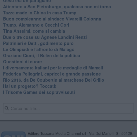
​Gesù era un partigiano
Attentato a San Pietroburgo, qualcosa non mi torna
Tazze made in China in casa Trump
Buon compleanno al sindaco Vivarelli Colonna
Trump, Alemanno e Cecchi Gori
Tina Anselmi, come si cambia
Due o tre cose su Agnese Landini Renzi
Paltrinieri e Detti, godimento puro
Le Olimpiadi e l'affronto di Malagò
Graziano Cioni, il Belèn della politica
Questioni di cuore
I diversamente italiani per le medaglie di Mameli
Federica Pellegrini, capricci e grande passione
RIo 2016, da De Coubertin al marchese Del Grillo
​Hai un progetto? Toccati!
​I Trisome Games dei sopravvissuti
Editore Toscana Media Channel srl - Via Dei Martelli, 8 - 50129