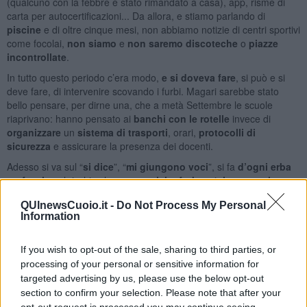
(qualcuno con la febbre è stato rimandato a casa), app, risme di
carta per autocertificazioni... Da allora, e stiamo parlando di
piscine
e di oltre cinque mesi, non abbiamo notizie di centri sportivi
come focolai,
non siamo
e
non saremo discoteche
o
piazze
incontrollate
.
In tutto questo periodo c’era modo,
e si doveva fare
, si può e si
deve fare, di intervenire scovando i furbi. Magari sarebbe stato
bello pensare, per dirne una, che a metà Settembre le scuole
riaprivano: hanno pensato ai
banchi con le rotelle
invece di
organizzare
un
sistema di trasporti
, orari,
protocolli di
sicurezza
e assicurare la presenza dei docenti.
Adesso si va sul “
si dice
”, “
mi giungono voci
”, si fa
d’ogni erba
un fascio
col rischio che,
per qualche furbo,
ci
rimetta
un
intero
settore fondamentale
per la
vita sociale
di un paese che si
QUInewsCuoio.it -
Do Not Process My Personal
vorrebbe civilmente avanzato.
Information
Caro Presidente Conte, eviti di fare il maoista de’ noantri: colpire
tutti per educarne uno.
Venga in piscina
, indossando la
If you wish to opt-out of the sale, sharing to third parties, or
mascherina: soprascarpe e gel per le mani li forniamo noi. Poi,
se
processing of your personal or sensitive information for
non ha la febbre
, la facciamo entrare e si ragiona, magari su un
targeted advertising by us, please use the below opt-out
paio di cose si fa
una propria idea
, altro che “mi giungono voci”...
section to confirm your selection. Please note that after your
La aspettiamo fiduciosi.