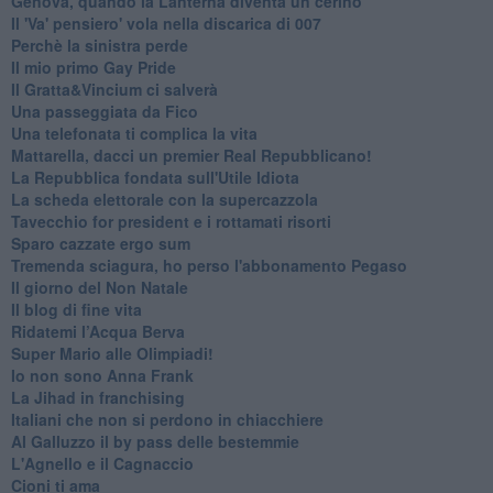
Genova, quando la Lanterna diventa un cerino
Il 'Va' pensiero' vola nella discarica di 007
Perchè la sinistra perde
Il mio primo Gay Pride
Il Gratta&Vincium ci salverà
Una passeggiata da Fico
Una telefonata ti complica la vita
Mattarella, dacci un premier Real Repubblicano!
La Repubblica fondata sull'Utile Idiota
La scheda elettorale con la supercazzola
Tavecchio for president e i rottamati risorti
Sparo cazzate ergo sum
Tremenda sciagura, ho perso l'abbonamento Pegaso
Il giorno del Non Natale
Il blog di fine vita
​Ridatemi l’Acqua Berva
Super Mario alle Olimpiadi!
Io non sono Anna Frank
​La Jihad in franchising
Italiani che non si perdono in chiacchiere
Al Galluzzo il by pass delle bestemmie
L'Agnello e il Cagnaccio
Cioni ti ama