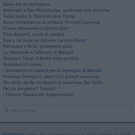
​Gesù era un partigiano
Attentato a San Pietroburgo, qualcosa non mi torna
Tazze made in China in casa Trump
Buon compleanno al sindaco Vivarelli Colonna
Trump, Alemanno e Cecchi Gori
Tina Anselmi, come si cambia
Due o tre cose su Agnese Landini Renzi
Paltrinieri e Detti, godimento puro
Le Olimpiadi e l'affronto di Malagò
Graziano Cioni, il Belèn della politica
Questioni di cuore
I diversamente italiani per le medaglie di Mameli
Federica Pellegrini, capricci e grande passione
RIo 2016, da De Coubertin al marchese Del Grillo
​Hai un progetto? Toccati!
​I Trisome Games dei sopravvissuti
Editore Toscana Media Channel srl - Via Dei Martelli, 8 - 50129