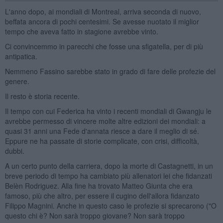
L'anno dopo, ai mondiali di Montreal, arriva seconda di nuovo,
beffata ancora di pochi centesimi. Se avesse nuotato il miglior
tempo che aveva fatto in stagione avrebbe vinto.
Ci convincemmo in parecchi che fosse una sfigatella, per di più
antipatica.
Nemmeno Fassino sarebbe stato in grado di fare delle profezie del
genere.
Il resto è storia recente.
Il tempo con cui Federica ha vinto i recenti mondiali di Gwangju le
avrebbe permesso di vincere molte altre edizioni dei mondiali: a
quasi 31 anni una Fede d'annata riesce a dare il meglio di sé.
Eppure ne ha passate di storie complicate, con crisi, difficoltà,
dubbi.
A un certo punto della carriera, dopo la morte di Castagnetti, in un
breve periodo di tempo ha cambiato più allenatori lei che fidanzati
Belèn Rodriguez. Alla fine ha trovato Matteo Giunta che era
famoso, più che altro, per essere il cugino dell'allora fidanzato
Filippo Magnini. Anche in questo caso le profezie si sprecarono ("O
questo chi è? Non sarà troppo giovane? Non sarà troppo