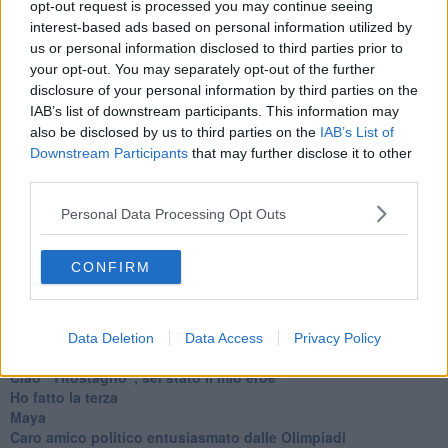
colpi di gambe a rana ci regalino qualche altra lacrima di gioia.
opt-out request is processed you may continue seeing
interest-based ads based on personal information utilized by
Franco Bonciani
us or personal information disclosed to third parties prior to
your opt-out. You may separately opt-out of the further
disclosure of your personal information by third parties on the
IAB’s list of downstream participants. This information may
also be disclosed by us to third parties on the
IAB’s List of
Downstream Participants
that may further disclose it to other
Se vuoi leggere le notizie principali della Toscana iscriviti alla
third parties.
Newsletter QUInews - ToscanaMedia.
Arriva gratis tutti i giorni
alle 20:00 direttamente nella tua casella di posta.
Personal Data Processing Opt Outs
Basta cliccare
QUI
Ti potrebbe interessare anche:
CONFIRM
Articoli dal Blog “Turbative” di Franco Bonciani
Volo Firenze-Barcellona, storia assurda di 12 valigie
Data Deletion
Data Access
Privacy Policy
scomparse
Ciao "Titostagno", sei stato il mio eroe
Ho fatto la terza
Maya
Caro amico politico entusiasmato dalle Olimpiadi