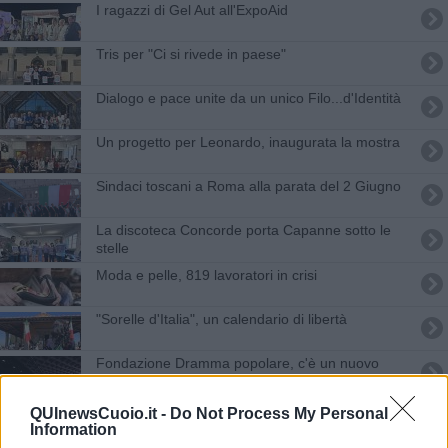
​I ragazzi di Gel Aut all'ExpoAid
Tris per "Ci si rivede in paese"
Dialogo e pace unite da un unico Filo...d'Identità
Un progetto per Leonardo, inaugurata la mostra
Sindaci toscani a Roma alla parata del 2 Giugno
La discoteca Concorde porta Capanne sotto le
stelle
Moda e pelle, 819 lavoratori in crisi
"Sorelle d'Italia", un calendario di libertà
Fondazione Dramma popolare, c'è un nuovo
socio
Un borgo da bere con Vinopoli
QUInewsCuoio.it -
Do Not Process My Personal
Information