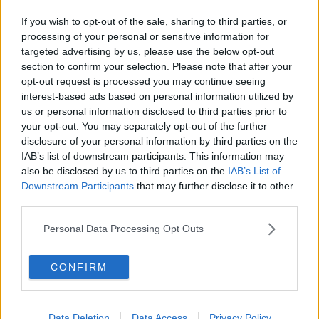
Una mostra sui vari "stati" dell'arte
If you wish to opt-out of the sale, sharing to third parties, or
Dopo 80 anni Rolando torna in un luogo speciale
processing of your personal or sensitive information for
targeted advertising by us, please use the below opt-out
Addio ad Alex Orsolini, conosciuto pubblicitario
section to confirm your selection. Please note that after your
opt-out request is processed you may continue seeing
interest-based ads based on personal information utilized by
Castelbike, sport e ambiente in dialogo
us or personal information disclosed to third parties prior to
your opt-out. You may separately opt-out of the further
In biblioteca un libro per i diritti dei piccoli
disclosure of your personal information by third parties on the
IAB’s list of downstream participants. This information may
Allo stadio Corsini i campionati di corsa su pista
also be disclosed by us to third parties on the
IAB’s List of
Downstream Participants
that may further disclose it to other
"Riconoscere l'infanzia", un volume educante
third parties.
Canzoni e calcio, vita e sport nella frazione
Personal Data Processing Opt Outs
Trasporto e innovazione per il Gruppo Valiani
CONFIRM
Il ricordo di due donne vive nei luoghi del lavoro
Caso Keu, Gori, Bernini e Deidda prosciolti
Data Deletion
Data Access
Privacy Policy