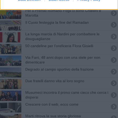
Per il Premio Romano Fogli ci sono Chiellini e
Marotta
Il Cuoio festeggia la fine del Ramadan
La lunga marcia di Nardini per combattere le
disuguaglianze
50 candeline per l'oreficeria Flora Gioielli
Via Fani, 48 anni dopo con una stele per non
dimenticare
Degrado al campo sportivo della frazione
Due fratelli danno vita al loro sogno
Musumeci incontra il primo cane cieco che cerca i
dispersi
Crescere con il web, ecco come
Marti ritrova la sua storia gloriosa