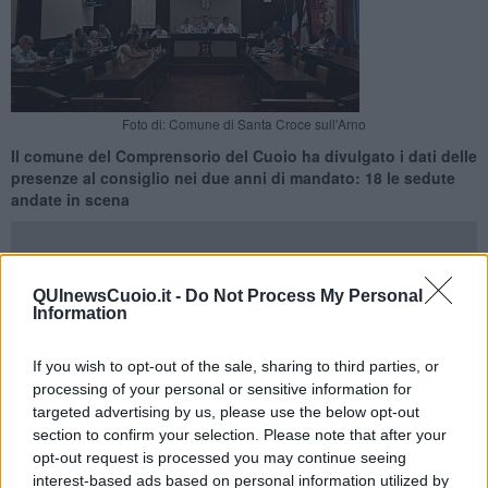
Foto di: Comune di Santa Croce sull'Arno
Il comune del Comprensorio del Cuoio ha divulgato i dati delle
presenze al consiglio nei due anni di mandato: 18 le sedute
andate in scena
QUInewsCuoio.it -
Do Not Process My Personal
Information
SANTA CROCE SULL'ARNO —
Tempo di bilanci a Santa Croce
per il consiglio comunale, a due anni di mandato il municipio
ha
If you wish to opt-out of the sale, sharing to third parties, or
divulgato i dati delle presenze ai consigli comunali
.
processing of your personal or sensitive information for
targeted advertising by us, please use the below opt-out
A Santa Croce sull'Arno tra Luglio 2024 e Giugno 2026 ha fatto 18
sedute del consiglio, "tra i più virtuosi che sono stati
presenti a
section to confirm your selection. Please note that after your
tutte le sedute
e che quindi hanno il 100 per cento di presenze
opt-out request is processed you may continue seeing
compare il nome del sindaco
Roberto Giannon
i del vicesindaco
interest-based ads based on personal information utilized by