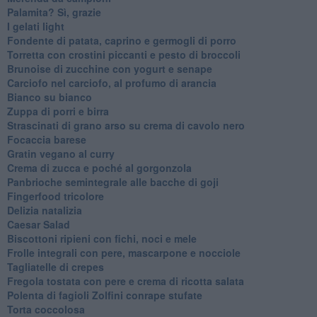
Palamita? Sì, grazie
I gelati light
Fondente di patata, caprino e germogli di porro
Torretta con crostini piccanti e pesto di broccoli
Brunoise di zucchine con yogurt e senape
Carciofo nel carciofo, al profumo di arancia
Bianco su bianco
Zuppa di porri e birra
Strascinati di grano arso su crema di cavolo nero
Focaccia barese
Gratin vegano al curry
Crema di zucca e poché al gorgonzola
Panbrioche semintegrale alle bacche di goji
Fingerfood tricolore
Delizia natalizia
Caesar Salad
Biscottoni ripieni con fichi, noci e mele
Frolle integrali con pere, mascarpone e nocciole
Tagliatelle di crepes
Fregola tostata con pere e crema di ricotta salata
Polenta di fagioli Zolfini conrape stufate
Torta coccolosa