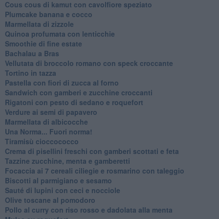
Cous cous di kamut con cavolfiore speziato
Plumcake banana e cocco
Marmellata di zizzole
Quinoa profumata con lenticchie
Smoothie di fine estate
Bachalau a Bras
Vellutata di broccolo romano con speck croccante
Tortino in tazza
Pastella con fiori di zucca al forno
Sandwich con gamberi e zucchine croccanti
Rigatoni con pesto di sedano e roquefort
Verdure ai semi di papavero
Marmellata di albicocche
Una Norma... Fuori norma!
Tiramisù cioccococco
Crema di pisellini freschi con gamberi scottati e feta
Tazzine zucchine, menta e gamberetti
Focaccia ai 7 cereali ciliegie e rosmarino con taleggio
Biscotti al parmigiano e sesamo
Sauté di lupini con ceci e nocciole
Olive toscane al pomodoro
Pollo al curry con riso rosso e dadolata alla menta