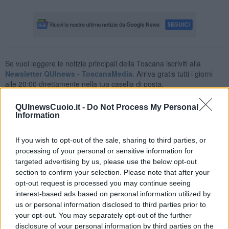
Se vuoi leggere le notizie principali della Toscana iscriviti alla
Newsletter QUInews - ToscanaMedia.
Arriva gratis tutti i giorni
alle 20:00 direttamente nella tua casella di posta.
Basta cliccare
QUI
QUInewsCuoio.it -
Do Not Process My Personal
Ti potrebbe interessare anche:
Information
Articoli dal Blog “Raccontare di Gusto” di Rubina Rovini
If you wish to opt-out of the sale, sharing to third parties, or
Vellutata di cime di rapa al cumino e latte di cocco
processing of your personal or sensitive information for
Spaghetti con crema di zucca e...
targeted advertising by us, please use the below opt-out
Crostatina con crema al grana padano, gelatina al melone e
section to confirm your selection. Please note that after your
lavanda
opt-out request is processed you may continue seeing
Meloncino, liquore al melone mantovano IGP
interest-based ads based on personal information utilized by
Gelato al melone mantovano
us or personal information disclosed to third parties prior to
Liquore al melone mantovano igp e peperoncino
your opt-out. You may separately opt-out of the further
Bon Bon di melone mantovano igp al grana padano
disclosure of your personal information by third parties on the