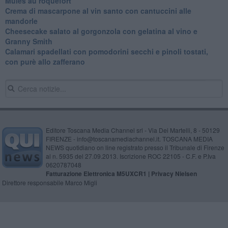
Mules au roquefort
Crema di mascarpone al vin santo con cantuccini alle
mandorle
Cheesecake salato al gorgonzola con gelatina al vino e
Granny Smith
Calamari spadellati con pomodorini secchi e pinoli tostati,
con purè allo zafferano
Editore Toscana Media Channel srl - Via Dei Martelli, 8 - 50129
FIRENZE - info@toscanamediachannel.it. TOSCANA MEDIA
NEWS quotidiano on line registrato presso il Tribunale di Firenze
al n. 5935 del 27.09.2013. Iscrizione ROC 22105 - C.F. e P.Iva
0620787048
Fatturazione Elettronica M5UXCR1 |
Privacy Nielsen
Direttore responsabile Marco Migli
Powered by
Aperion.it