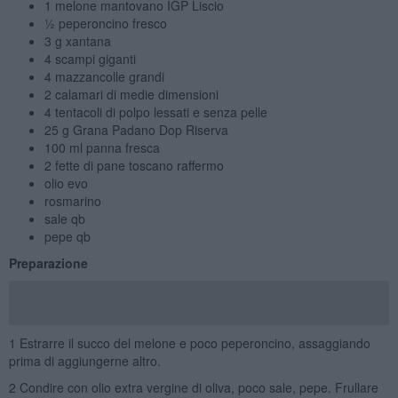
1 melone mantovano IGP Liscio
½ peperoncino fresco
3 g xantana
4 scampi giganti
4 mazzancolle grandi
2 calamari di medie dimensioni
4 tentacoli di polpo lessati e senza pelle
25 g Grana Padano Dop Riserva
100 ml panna fresca
2 fette di pane toscano raffermo
olio evo
rosmarino
sale qb
pepe qb
Preparazione
1 Estrarre il succo del melone e poco peperoncino, assaggiando
prima di aggiungerne altro.
2 Condire con olio extra vergine di oliva, poco sale, pepe. Frullare