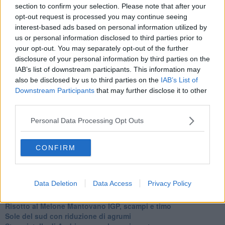
section to confirm your selection. Please note that after your
Ti potrebbe interessare anche:
opt-out request is processed you may continue seeing
interest-based ads based on personal information utilized by
Articoli dal Blog “Raccontare di Gusto” di Rubina Rovini
us or personal information disclosed to third parties prior to
Vellutata di cime di rapa al cumino e latte di cocco
your opt-out. You may separately opt-out of the further
Spaghetti con crema di zucca e...
disclosure of your personal information by third parties on the
Crostatina con crema al grana padano, gelatina al melone e
IAB’s list of downstream participants. This information may
lavanda
also be disclosed by us to third parties on the
IAB’s List of
Meloncino, liquore al melone mantovano IGP
Downstream Participants
that may further disclose it to other
Gelato al melone mantovano
third parties.
Liquore al melone mantovano igp e peperoncino
Bon Bon di melone mantovano igp al grana padano
Personal Data Processing Opt Outs
Melone mantovano IGP liquido con crostacei e molluschi
Carpaccio di manzo con caprino al melone mantovano
Cupcake al melone con frosting al mascarpone
CONFIRM
Gnocchetti al pesto di melone mantovano IGP
Tartare di fassona con melone,grue di cacao e timo
Gelatine al cardamomo e melone mantovano igp
Data Deletion
Data Access
Privacy Policy
Cheesecake al melone mantovano IGP
Insalata di sgombro e melone mantovano IGP
Risotto al Melone Mantovano IGP, scampi e timo
Sole del sud con riduzione di agrumi