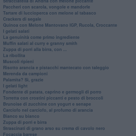
Stracciatella di Andria con melone piccante
Paccheri con scarola, vongole e mandorle
Tartare di luccioperca con melone al tabasco
Crackers di segale
Quinoa con Melone Mantovano IGP, Rucola, Croccante
I gelati salati
La genuinità come primo ingrediente
Muffin salati al curry e granny smith
Zuppa di porri alla birra, con ...
La ribollita
Muscoli ripieni
Risotto arancia e pistacchi mantecato con taleggio
Merenda da campioni
Palamita? Sì, grazie
I gelati light
Fondente di patata, caprino e germogli di porro
Torretta con crostini piccanti e pesto di broccoli
Brunoise di zucchine con yogurt e senape
Carciofo nel carciofo, al profumo di arancia
Bianco su bianco
Zuppa di porri e birra
Strascinati di grano arso su crema di cavolo nero
Focaccia barese