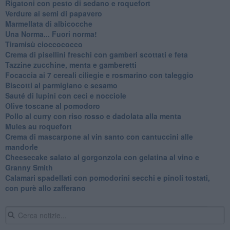
Rigatoni con pesto di sedano e roquefort
Verdure ai semi di papavero
Marmellata di albicocche
Una Norma... Fuori norma!
Tiramisù cioccococco
Crema di pisellini freschi con gamberi scottati e feta
Tazzine zucchine, menta e gamberetti
Focaccia ai 7 cereali ciliegie e rosmarino con taleggio
Biscotti al parmigiano e sesamo
Sauté di lupini con ceci e nocciole
Olive toscane al pomodoro
Pollo al curry con riso rosso e dadolata alla menta
Mules au roquefort
Crema di mascarpone al vin santo con cantuccini alle
mandorle
Cheesecake salato al gorgonzola con gelatina al vino e
Granny Smith
Calamari spadellati con pomodorini secchi e pinoli tostati,
con purè allo zafferano