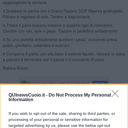
aggiungendo la xantana.
3 Scaldare la panna con il Grana Padano DOP Riserva grattugiato.
Filtrare e regolare di sale. Tenere a bagnomaria
4 Tritare il pane toscano insieme a qualche ago di rosmarino.
Condire con olio, sale e pepe. Tostare in padellino antiaderente
5 Su una padella antiaderente scottare i pesci, cuocendo prima
polpo, gambero, calamaro e scampo.
6 Comporre il piatto con alla base il melone liquido. Versare la salsa
a piacere e terminare con il pesce e il croccante di pane
Rubina Rovini
QUInewsCuoio.it -
Do Not Process My Personal
Information
Se vuoi leggere le notizie principali della Toscana iscriviti alla
Newsletter QUInews - ToscanaMedia.
Arriva gratis tutti i giorni
If you wish to opt-out of the sale, sharing to third parties, or
alle 20:00 direttamente nella tua casella di posta.
processing of your personal or sensitive information for
Basta cliccare
QUI
targeted advertising by us, please use the below opt-out