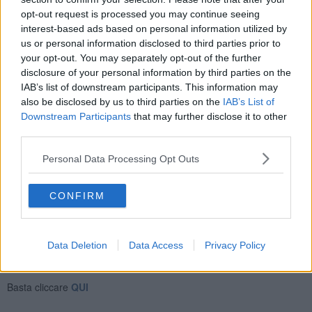
mescolare.
opt-out request is processed you may continue seeing
Controllate la sapidità, perché talvolta il baccalà rimane molto
interest-based ads based on personal information utilized by
saporito, non rendendo necessario l'uso del sale nella
us or personal information disclosed to third parties prior to
preparazione.
your opt-out. You may separately opt-out of the further
disclosure of your personal information by third parties on the
La cottura delle uova è a gusto personale, a me piacciono
IAB’s list of downstream participants. This information may
leggermente più cotte, perché formano una leggera crosticina
also be disclosed by us to third parties on the
IAB’s List of
intorno alle patate e al pesce, veramente gustosa.
Downstream Participants
that may further disclose it to other
Impiattate subito e servire con le olive a guarnizione.
third parties.
Rubina Rovini
Personal Data Processing Opt Outs
CONFIRM
Se vuoi leggere le notizie principali della Toscana iscriviti alla
Data Deletion
Data Access
Privacy Policy
Newsletter QUInews - ToscanaMedia.
Arriva gratis tutti i giorni
alle 20:00 direttamente nella tua casella di posta.
Basta cliccare
QUI