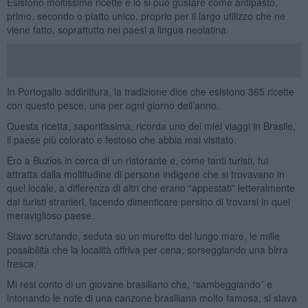
Esistono moltissime ricette e lo si può gustare come antipasto,
primo, secondo o piatto unico, proprio per il largo utilizzo che ne
viene fatto, soprattutto nei paesi a lingua neolatina.
In Portogallo addirittura, la tradizione dice che esistono 365 ricette
con questo pesce, una per ogni giorno dell’anno.
Questa ricetta, saporitissima, ricorda uno dei miei viaggi in Brasile,
il paese più colorato e festoso che abbia mai visitato.
Ero a Buzios in cerca di un ristorante e, come tanti turisti, fui
attratta dalla moltitudine di persone indigene che si trovavano in
quel locale, a differenza di altri che erano “appestati” letteralmente
dai turisti stranieri, facendo dimenticare persino di trovarsi in quel
meraviglioso paese.
Stavo scrutando, seduta su un muretto del lungo mare, le mille
possibilità che la località offriva per cena, sorseggiando una birra
fresca.
Mi resi conto di un giovane brasiliano che, “sambeggiando” e
intonando le note di una canzone brasiliana molto famosa, si stava