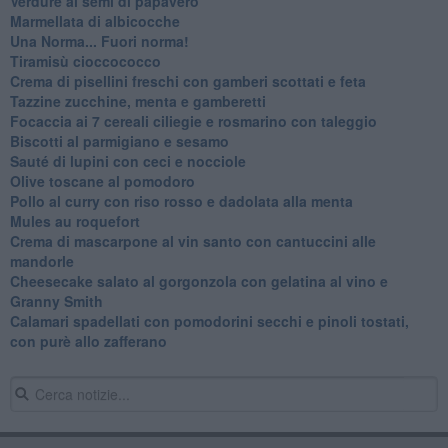
Verdure ai semi di papavero
Marmellata di albicocche
Una Norma... Fuori norma!
Tiramisù cioccococco
Crema di pisellini freschi con gamberi scottati e feta
Tazzine zucchine, menta e gamberetti
Focaccia ai 7 cereali ciliegie e rosmarino con taleggio
Biscotti al parmigiano e sesamo
Sauté di lupini con ceci e nocciole
Olive toscane al pomodoro
Pollo al curry con riso rosso e dadolata alla menta
Mules au roquefort
Crema di mascarpone al vin santo con cantuccini alle
mandorle
Cheesecake salato al gorgonzola con gelatina al vino e
Granny Smith
Calamari spadellati con pomodorini secchi e pinoli tostati,
con purè allo zafferano