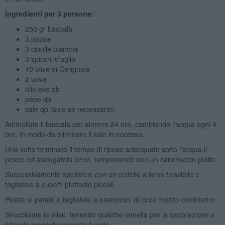
Ingredienti per 3 persone:
250 gr baccalà
3 patate
3 cipolle bianche
3 spicchi d'aglio
10 olive di Cerignola
2 uova
olio evo qb
pepe qb
sale qb (solo se necessario)
Ammollate il baccalà per almeno 24 ore, cambiando l'acqua ogni 4
ore, in modo da eliminare il sale in eccesso.
Una volta terminato il tempo di riposo sciacquate sotto l'acqua il
pesce ed asciugatelo bene, tamponando con un canovaccio pulito.
Successivamente spellatelo con un coltello a lama flessibile e
tagliatelo a cubetti piuttosto piccoli.
Pelate le patate e tagliatele a bastoncini di circa mezzo centimetro.
Snocciolate le olive, tenendo qualche lamella per la decorazione e
tritando grossolanamente il resto.