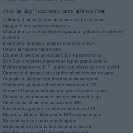
Articoli dal Blog “Raccontare di Gusto” di Rubina Rovini
Vellutata di cime di rapa al cumino e latte di cocco
Spaghetti con crema di zucca e...
Crostatina con crema al grana padano, gelatina al melone e
lavanda
Meloncino, liquore al melone mantovano IGP
Gelato al melone mantovano
Liquore al melone mantovano igp e peperoncino
Bon Bon di melone mantovano igp al grana padano
Melone mantovano IGP liquido con crostacei e molluschi
Carpaccio di manzo con caprino al melone mantovano
Cupcake al melone con frosting al mascarpone
Gnocchetti al pesto di melone mantovano IGP
Tartare di fassona con melone,grue di cacao e timo
Gelatine al cardamomo e melone mantovano igp
Cheesecake al melone mantovano IGP
Insalata di sgombro e melone mantovano IGP
Risotto al Melone Mantovano IGP, scampi e timo
Sole del sud con riduzione di agrumi
Stracciatella di Andria con melone piccante
Paccheri con scarola, vongole e mandorle