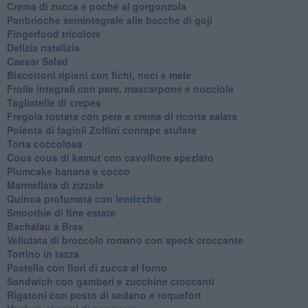
Crema di zucca e poché al gorgonzola
Panbrioche semintegrale alle bacche di goji
Fingerfood tricolore
Delizia natalizia
Caesar Salad
Biscottoni ripieni con fichi, noci e mele
Frolle integrali con pere, mascarpone e nocciole
Tagliatelle di crepes
Fregola tostata con pere e crema di ricotta salata
Polenta di fagioli Zolfini conrape stufate
Torta coccolosa
Cous cous di kamut con cavolfiore speziato
Plumcake banana e cocco
Marmellata di zizzole
Quinoa profumata con lenticchie
Smoothie di fine estate
Bachalau a Bras
Vellutata di broccolo romano con speck croccante
Tortino in tazza
Pastella con fiori di zucca al forno
Sandwich con gamberi e zucchine croccanti
Rigatoni con pesto di sedano e roquefort