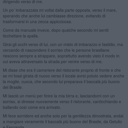
dirigendo verso di me.
Un po’ imbarazzata mi voltai dalla parte opposta, verso il mare,
sperando che anche lui cambiasse direzione, evitando di
trasformarsi in una zecca appiccicosa.
Come da manuale invece, dopo qualche secondo mi sentii
ticchettare la spalla.
Girai gli occhi verso di lui, con un misto di imbarazzo e fastidio, ma
cercando di nascondere il sorriso che le persone brasiliane
riescono sempre a strappare, soprattutto avendo visto il modo in
cui aveva attraversato la strada per venire verso di me.
Mi disse che era il cameriere del ristorante proprio di fronte e che
se mi fossi girata di nuovo verso il locale avrei potuto vedere anche
la moglie, cuoca, che secondo lui preparava il baccalà più buono
del Brasile.
Mi lasciò un menù per finire la mia birra e, lasciandomi con un
sorriso, si diresse nuovamente verso il ristorante, canticchiando e
ballando così come era arrivato.
Mi fece sorridere ed anche solo per la gentilezza dimostrata, andai
a mangiare veramente il baccalà più buono del Brasile, da Getulio
e Fernanda.