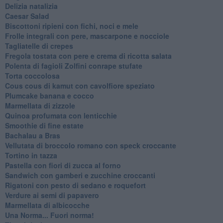
Delizia natalizia
Caesar Salad
Biscottoni ripieni con fichi, noci e mele
Frolle integrali con pere, mascarpone e nocciole
Tagliatelle di crepes
Fregola tostata con pere e crema di ricotta salata
Polenta di fagioli Zolfini conrape stufate
Torta coccolosa
Cous cous di kamut con cavolfiore speziato
Plumcake banana e cocco
Marmellata di zizzole
Quinoa profumata con lenticchie
Smoothie di fine estate
Bachalau a Bras
Vellutata di broccolo romano con speck croccante
Tortino in tazza
Pastella con fiori di zucca al forno
Sandwich con gamberi e zucchine croccanti
Rigatoni con pesto di sedano e roquefort
Verdure ai semi di papavero
Marmellata di albicocche
Una Norma... Fuori norma!