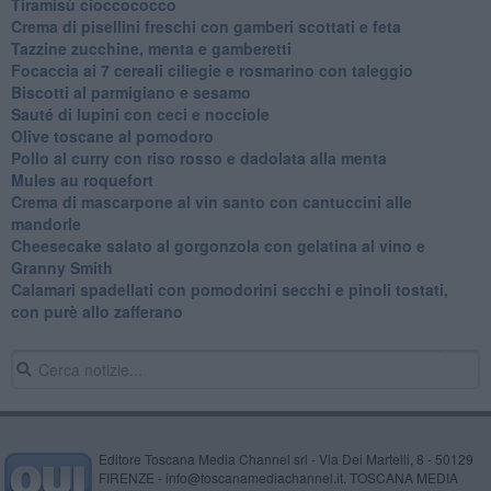
Tiramisù cioccococco
Crema di pisellini freschi con gamberi scottati e feta
Tazzine zucchine, menta e gamberetti
Focaccia ai 7 cereali ciliegie e rosmarino con taleggio
Biscotti al parmigiano e sesamo
Sauté di lupini con ceci e nocciole
Olive toscane al pomodoro
Pollo al curry con riso rosso e dadolata alla menta
Mules au roquefort
Crema di mascarpone al vin santo con cantuccini alle
mandorle
Cheesecake salato al gorgonzola con gelatina al vino e
Granny Smith
Calamari spadellati con pomodorini secchi e pinoli tostati,
con purè allo zafferano
Editore Toscana Media Channel srl - Via Dei Martelli, 8 - 50129
FIRENZE - info@toscanamediachannel.it. TOSCANA MEDIA