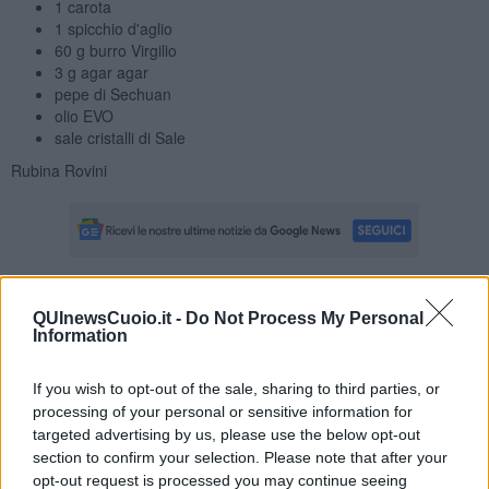
1 carota
1 spicchio d'aglio
60 g burro Virgilio
3 g agar agar
pepe di Sechuan
olio EVO
sale cristalli di Sale
Rubina Rovini
Se vuoi leggere le notizie principali della Toscana iscriviti alla
QUInewsCuoio.it -
Do Not Process My Personal
Newsletter QUInews - ToscanaMedia.
Arriva gratis tutti i giorni
Information
alle 20:00 direttamente nella tua casella di posta.
Basta cliccare
QUI
If you wish to opt-out of the sale, sharing to third parties, or
processing of your personal or sensitive information for
Ti potrebbe interessare anche:
targeted advertising by us, please use the below opt-out
section to confirm your selection. Please note that after your
Articoli dal Blog “Raccontare di Gusto” di Rubina Rovini
opt-out request is processed you may continue seeing