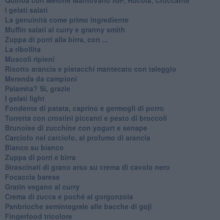
I gelati salati
La genuinità come primo ingrediente
Muffin salati al curry e granny smith
Zuppa di porri alla birra, con ...
La ribollita
Muscoli ripieni
Risotto arancia e pistacchi mantecato con taleggio
Merenda da campioni
Palamita? Sì, grazie
I gelati light
Fondente di patata, caprino e germogli di porro
Torretta con crostini piccanti e pesto di broccoli
Brunoise di zucchine con yogurt e senape
Carciofo nel carciofo, al profumo di arancia
Bianco su bianco
Zuppa di porri e birra
Strascinati di grano arso su crema di cavolo nero
Focaccia barese
Gratin vegano al curry
Crema di zucca e poché al gorgonzola
Panbrioche semintegrale alle bacche di goji
Fingerfood tricolore