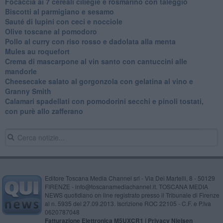
Focaccia ai 7 cereali ciliegie e rosmarino con taleggio
Biscotti al parmigiano e sesamo
Sauté di lupini con ceci e nocciole
Olive toscane al pomodoro
Pollo al curry con riso rosso e dadolata alla menta
Mules au roquefort
Crema di mascarpone al vin santo con cantuccini alle
mandorle
Cheesecake salato al gorgonzola con gelatina al vino e
Granny Smith
Calamari spadellati con pomodorini secchi e pinoli tostati,
con purè allo zafferano
Editore Toscana Media Channel srl - Via Dei Martelli, 8 - 50129
FIRENZE - info@toscanamediachannel.it. TOSCANA MEDIA
NEWS quotidiano on line registrato presso il Tribunale di Firenze
al n. 5935 del 27.09.2013. Iscrizione ROC 22105 - C.F. e P.Iva
0620787048
Fatturazione Elettronica M5UXCR1 |
Privacy Nielsen