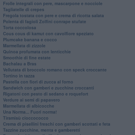
Frolle integrali con pere, mascarpone e nocciole
Tagliatelle di crepes
Fregola tostata con pere e crema di ricotta salata
Polenta di fagioli Zolfini conrape stufate
Torta coccolosa
Cous cous di kamut con cavolfiore speziato
Plumcake banana e cocco
Marmellata di zizzole
Quinoa profumata con lenticchie
Smoothie di fine estate
Bachalau a Bras
Vellutata di broccolo romano con speck croccante
Tortino in tazza
Pastella con fiori di zucca al forno
Sandwich con gamberi e zucchine croccanti
Rigatoni con pesto di sedano e roquefort
Verdure ai semi di papavero
Marmellata di albicocche
Una Norma... Fuori norma!
Tiramisù cioccococco
Crema di pisellini freschi con gamberi scottati e feta
Tazzine zucchine, menta e gamberetti