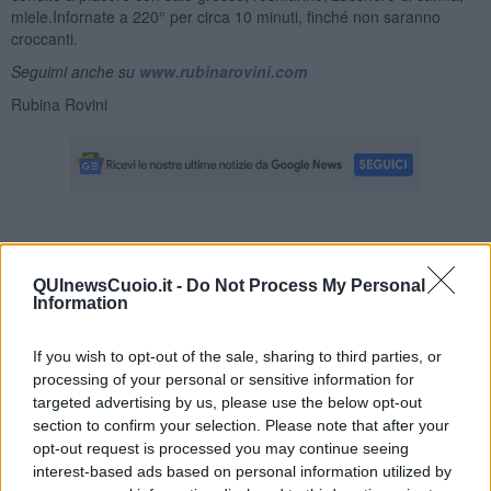
miele.Infornate a 220° per circa 10 minuti, finché non saranno
croccanti.
Seguimi anche su
www.rubinarovini.com
Rubina Rovini
Se vuoi leggere le notizie principali della Toscana iscriviti alla
Newsletter QUInews - ToscanaMedia.
Arriva gratis tutti i giorni
QUInewsCuoio.it -
Do Not Process My Personal
alle 20:00 direttamente nella tua casella di posta.
Information
Basta cliccare
QUI
Ti potrebbe interessare anche:
If you wish to opt-out of the sale, sharing to third parties, or
processing of your personal or sensitive information for
Articoli dal Blog “Raccontare di Gusto” di Rubina Rovini
targeted advertising by us, please use the below opt-out
section to confirm your selection. Please note that after your
Vellutata di cime di rapa al cumino e latte di cocco
opt-out request is processed you may continue seeing
Spaghetti con crema di zucca e...
interest-based ads based on personal information utilized by
Crostatina con crema al grana padano, gelatina al melone e