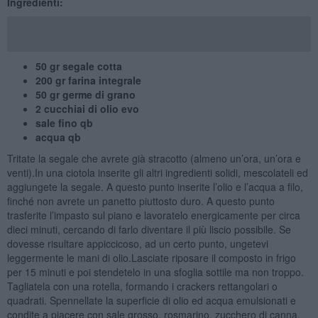
Ingredienti:
50 gr segale cotta
200 gr farina integrale
50 gr germe di grano
2 cucchiai di olio evo
sale fino qb
acqua qb
Tritate la segale che avrete già stracotto (almeno un’ora, un’ora e
venti).In una ciotola inserite gli altri ingredienti solidi, mescolateli ed
aggiungete la segale. A questo punto inserite l’olio e l’acqua a filo,
finché non avrete un panetto piuttosto duro. A questo punto
trasferite l’impasto sul piano e lavoratelo energicamente per circa
dieci minuti, cercando di farlo diventare il più liscio possibile. Se
dovesse risultare appiccicoso, ad un certo punto, ungetevi
leggermente le mani di olio.Lasciate riposare il composto in frigo
per 15 minuti e poi stendetelo in una sfoglia sottile ma non troppo.
Tagliatela con una rotella, formando i crackers rettangolari o
quadrati. Spennellate la superficie di olio ed acqua emulsionati e
condite a piacere con sale grosso, rosmarino, zucchero di canna,