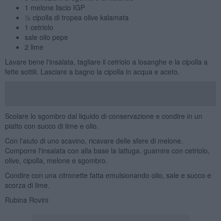
1 melone liscio IGP
½ cipolla di tropea olive kalamata
1 cetriolo
sale olio pepe
2 lime
Lavare bene l'insalata, tagliare il cetriolo a losanghe e la cipolla a
fette sottili. Lasciare a bagno la cipolla in acqua e aceto.
Scolare lo sgombro dal liquido di conservazione e condire in un
piatto con succo di lime e olio.
Con l'aiuto di uno scavino, ricavare delle sfere di melone.
Comporre l'insalata con alla base la lattuga, guarnire con cetriolo,
olive, cipolla, melone e sgombro.
Condire con una citronette fatta emulsionando olio, sale e succo e
scorza di lime.
Rubina Rovini