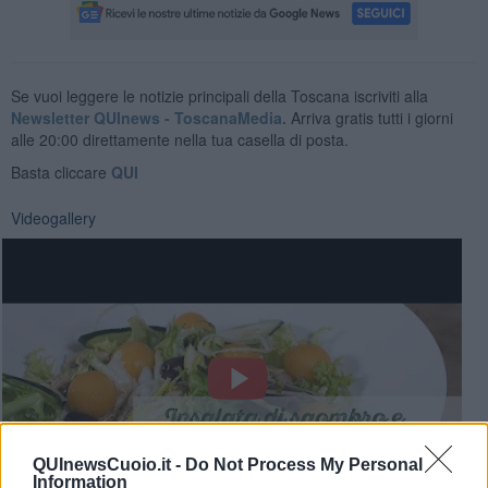
Se vuoi leggere le notizie principali della Toscana iscriviti alla
Newsletter QUInews - ToscanaMedia.
Arriva gratis tutti i giorni
alle 20:00 direttamente nella tua casella di posta.
Basta cliccare
QUI
Videogallery
QUInewsCuoio.it -
Do Not Process My Personal
Information