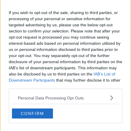
If you wish to opt-out of the sale, sharing to third parties, or
processing of your personal or sensitive information for
targeted advertising by us, please use the below opt-out
section to confirm your selection. Please note that after your
opt-out request is processed you may continue seeing
interest-based ads based on personal information utilized by
In Cucina con Rubina: Insalata di Sgombro e Melone
us or personal information disclosed to third parties prior to
Mantovano IGP
your opt-out. You may separately opt-out of the further
Ti potrebbe interessare anche:
disclosure of your personal information by third parties on the
IAB’s list of downstream participants. This information may
Articoli dal Blog “Raccontare di Gusto” di Rubina Rovini
also be disclosed by us to third parties on the
IAB’s List of
Downstream Participants
that may further disclose it to other
Vellutata di cime di rapa al cumino e latte di cocco
third parties.
Spaghetti con crema di zucca e...
Crostatina con crema al grana padano, gelatina al melone e
Personal Data Processing Opt Outs
lavanda
Meloncino, liquore al melone mantovano IGP
Gelato al melone mantovano
CONFIRM
Liquore al melone mantovano igp e peperoncino
Bon Bon di melone mantovano igp al grana padano
Melone mantovano IGP liquido con crostacei e molluschi