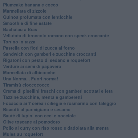
Plumcake banana e cocco
Marmellata di zizzole
Quinoa profumata con lenticchie
Smoothie di fine estate
Bachalau a Bras
Vellutata di broccolo romano con speck croccante
Tortino in tazza
Pastella con fiori di zucca al forno
Sandwich con gamberi e zucchine croccanti
Rigatoni con pesto di sedano e roquefort
Verdure ai semi di papavero
Marmellata di albicocche
Una Norma... Fuori norma!
Tiramisù cioccococco
Crema di pisellini freschi con gamberi scottati e feta
Tazzine zucchine, menta e gamberetti
Focaccia ai 7 cereali ciliegie e rosmarino con taleggio
Biscotti al parmigiano e sesamo
Sauté di lupini con ceci e nocciole
Olive toscane al pomodoro
Pollo al curry con riso rosso e dadolata alla menta
Mules au roquefort