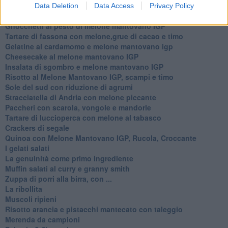
Carpaccio di manzo con caprino al melone mantovano
Data Deletion
Data Access
Privacy Policy
Cupcake al melone con frosting al mascarpone
Gnocchetti al pesto di melone mantovano IGP
Tartare di fassona con melone,grue di cacao e timo
Gelatine al cardamomo e melone mantovano igp
Cheesecake al melone mantovano IGP
Insalata di sgombro e melone mantovano IGP
Risotto al Melone Mantovano IGP, scampi e timo
Sole del sud con riduzione di agrumi
Stracciatella di Andria con melone piccante
Paccheri con scarola, vongole e mandorle
Tartare di luccioperca con melone al tabasco
Crackers di segale
Quinoa con Melone Mantovano IGP, Rucola, Croccante
I gelati salati
La genuinità come primo ingrediente
Muffin salati al curry e granny smith
Zuppa di porri alla birra, con ...
La ribollita
Muscoli ripieni
Risotto arancia e pistacchi mantecato con taleggio
Merenda da campioni