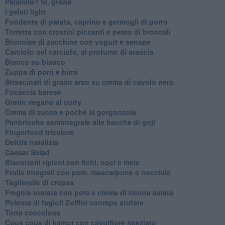
Palamita? Sì, grazie
I gelati light
Fondente di patata, caprino e germogli di porro
Torretta con crostini piccanti e pesto di broccoli
Brunoise di zucchine con yogurt e senape
Carciofo nel carciofo, al profumo di arancia
Bianco su bianco
Zuppa di porri e birra
Strascinati di grano arso su crema di cavolo nero
Focaccia barese
Gratin vegano al curry
Crema di zucca e poché al gorgonzola
Panbrioche semintegrale alle bacche di goji
Fingerfood tricolore
Delizia natalizia
Caesar Salad
Biscottoni ripieni con fichi, noci e mele
Frolle integrali con pere, mascarpone e nocciole
Tagliatelle di crepes
Fregola tostata con pere e crema di ricotta salata
Polenta di fagioli Zolfini conrape stufate
Torta coccolosa
Cous cous di kamut con cavolfiore speziato