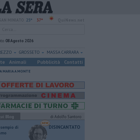
25°
37°
SAN MINIATO
QuiNews.net
ato
08 Agosto 2026
REZZO
GROSSETO
MASSA CARRARA
ste
Animali
Pubblicità
Contatti
A MARIA A MONTE
ui Blog
di Adolfo Santoro
DISINCANTATO
esempio di
ismo