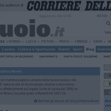
alla audience di
o
Aggiornato alle 11:44
METEO:
Sab
ISA
LIVORNO
LUCCA
PISTOIA
PRATO
FIRENZE
SIENA
A
Lavoro
Cultura e Spettacolo
Eventi
Sport
Blog
Intervi
NTOPOLI IN VALD'ARNO
SAN MINIATO
SANTA CROCE SULL'ARNO
SANT
ubina Rovini
 con mamma pugliese, amante della buona tavola e dei
e. E' stata lei che mi ha insegnato, insieme a mia nonna, i
ono affettivamente più legata. Scrive di cucina dal 2006, ex
Q
 del fitness, ha partecipato a MasterChef 2015-16
Vedi tutti gli articoli del blog di Rubina Rovini
​Un 
civ