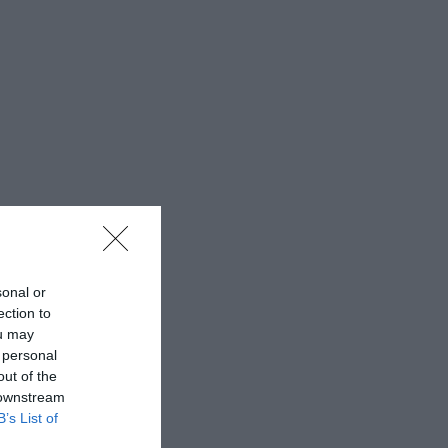
sonal or
ection to
ou may
 personal
out of the
 downstream
B’s List of