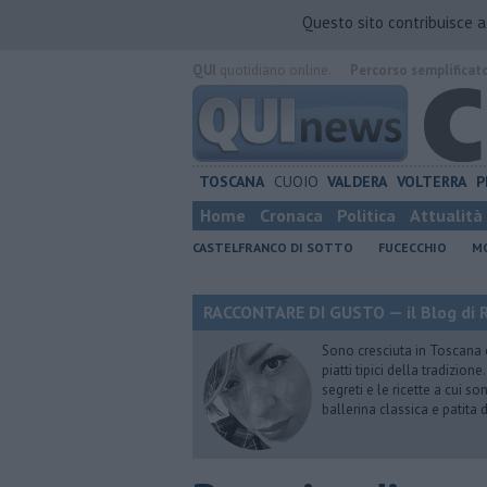
Questo sito contribuisce 
QUI
quotidiano online.
Percorso semplificat
TOSCANA
CUOIO
VALDERA
VOLTERRA
P
Home
Cronaca
Politica
Attualità
CASTELFRANCO DI SOTTO
FUCECCHIO
MO
RACCONTARE DI GUSTO — il Blog di R
Sono cresciuta in Toscana
piatti tipici della tradizion
segreti e le ricette a cui s
ballerina classica e patita