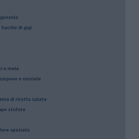
rgonzola
bacche di goji
oci e mele
scarpone e nocciole
ema di ricotta salata
rape stufate
fiore speziato