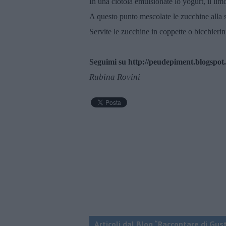
In una ciotola emulsionate lo yogurt, il limo
A questo punto mescolate le zucchine alla sa
Servite le zucchine in coppette o bicchieri
Seguimi su http://peudepiment.blogspot
Rubina Rovini
Articoli dal Blog “Raccontare di Gust