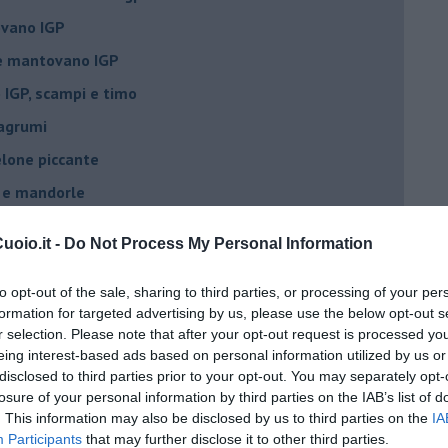
vano IGP
ne mantovano IGP
IGP, scampi e timo
 agrumi
elone piccante
e e mandorle
elone al tabasco
oio.it -
Do Not Process My Personal Information
 IGP, Rucola, Croccante
to opt-out of the sale, sharing to third parties, or processing of your per
formation for targeted advertising by us, please use the below opt-out s
r selection. Please note that after your opt-out request is processed y
rediente
eing interest-based ads based on personal information utilized by us or
disclosed to third parties prior to your opt-out. You may separately opt-
y smith
losure of your personal information by third parties on the IAB’s list of
. This information may also be disclosed by us to third parties on the
IA
.
Participants
that may further disclose it to other third parties.