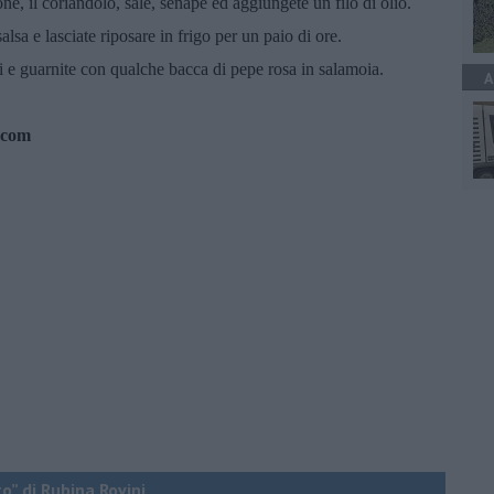
ne, il coriandolo, sale, senape ed aggiungete un filo di olio.
lsa e lasciate riposare in frigo per un paio di ore.
ni e guarnite con qualche bacca di pepe rosa in salamoia.
A
.com
o” di Rubina Rovini