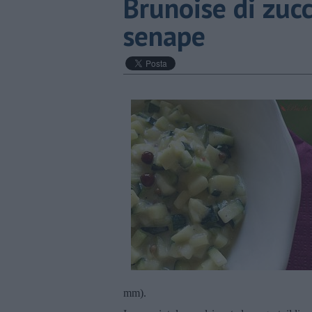
Brunoise di zuc
senape
mm).