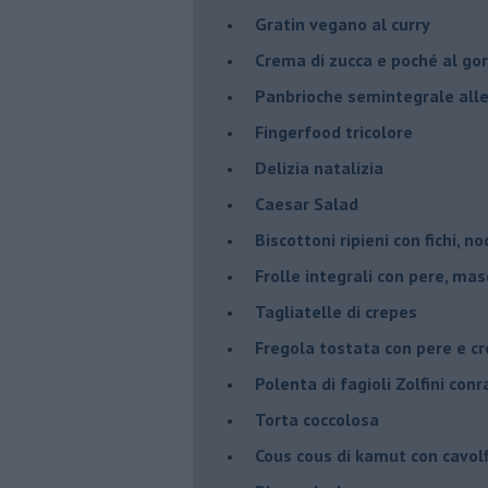
Gratin vegano al curry
Crema di zucca e poché al go
Panbrioche semintegrale alle 
Fingerfood tricolore
Delizia natalizia
Caesar Salad
Biscottoni ripieni con fichi, n
Frolle integrali con pere, ma
Tagliatelle di crepes
Fregola tostata con pere e cr
Polenta di fagioli Zolfini con
Torta coccolosa
Cous cous di kamut con cavol