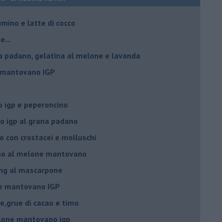
umino e latte di cocco
e...
a padano, gelatina al melone e lavanda
e mantovano IGP
 igp e peperoncino
 igp al grana padano
 con crostacei e molluschi
ino al melone mantovano
ing al mascarpone
ne mantovano IGP
e,grue di cacao e timo
lone mantovano igp