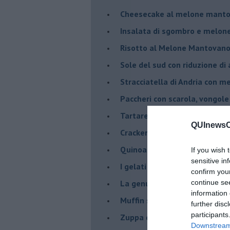
Cheesecake al melone manto
Insalata di sgombro e melo
Risotto al Melone Mantovano 
Sole del sud con riduzione di
Stracciatella di Andria con m
Paccheri con scarola, vongol
Tartare di luccioperca con m
QUInewsCu
Crackers di segale
Quinoa con Melone Mantovano
If you wish 
sensitive in
I gelati salati
confirm you
La genuinità come primo ing
continue se
information 
Muffin salati al curry e grann
further disc
participants
Zuppa di porri alla birra, con ..
Downstream 