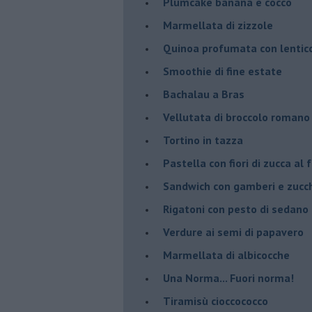
Plumcake banana e cocco
Marmellata di zizzole
Quinoa profumata con lentic
Smoothie di fine estate
Bachalau a Bras
Vellutata di broccolo romano
Tortino in tazza
Pastella con fiori di zucca al 
Sandwich con gamberi e zucch
Rigatoni con pesto di sedano
Verdure ai semi di papavero
Marmellata di albicocche
Una Norma... Fuori norma!
Tiramisù cioccococco