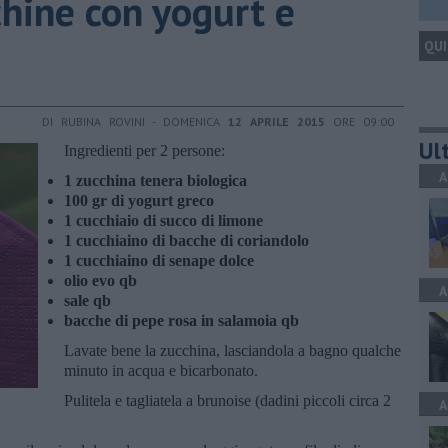
chine con yogurt e
QUI
DI RUBINA ROVINI - DOMENICA
12 APRILE 2015
ORE 09:00
Ult
Ingredienti per 2 persone:
A
1 zucchina tenera biologica
100 gr di yogurt greco
1 cucchiaio di succo di limone
1 cucchiaino di bacche di coriandolo
1 cucchiaino di senape dolce
olio evo qb
A
sale qb
bacche di pepe rosa in salamoia qb
Lavate bene la zucchina, lasciandola a bagno qualche
minuto in acqua e bicarbonato.
Pulitela e tagliatela a brunoise (dadini piccoli circa 2
A