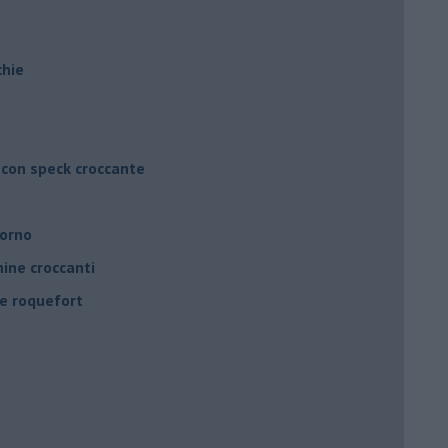
chie
 con speck croccante
forno
ine croccanti
 e roquefort