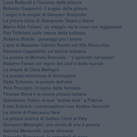
Luca Bellandi e l’incanto della pittura
​Roberto Gasperini: il sogno della pittura
I sogni e le utopie di Gennaro Strazzullo
La pittura lirica di Giampaolo Talani a Siena
​Marco Klee Fallani, un viaggio tra le cose con leggerezza
​Pier Toffoletti sulle tracce della bellezza
​Roberto Braida : passaggi per l’anima
​L’arte di Massimo Cantini Parrini nel film Pinocchio
Eleonora Cappelletti, un’attrice toscana
​La poesia di Michele Brancale : “L’apocrifo nel baule"
Roberto Fanari nel regno dei cieli e delle nuvole
Le utopie di Clara Mallegni
​La poesia misteriosa di Atchugarry
Carla Tolomeo, la poesia dell’arte
Pino Procopio: il regno della fantasia
Thomas Berra e la nuova pittura italiana
Giampaolo Talani, la sua "anima sola" a Firenze
Il mio Kubrick: conversazione con Andrea Gnocchi
Le storie di Francesco Nesi
​La pittura onirica di Galileo Chini al Palp
​Giovanni Maranghi: una storia di arte e poesia
Sabrina Marianelli: storie africane
​Riccardo Benvenuti, le cattedrali di pace