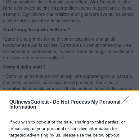
“ Gli autori storici dell’informale, come Burri, Afro,Tancredi e tutta
l’arte del novecento che mi porto dietro come suggestione e come
esempio. Ogni lavoro che realizzo è un guardare avanti, ma senza
dimenticare il passato e le nostre radici.”
Qual è oggi lo spazio dell’arte ?
“L’arte è una grande forma di comunicazione e una guida
fondamentale per la società. L’artista è un comunicatore che crea
fisicamente e mentalmente, in piena libertà, immagini e sentimenti
da regalare e proporre agli altri. “
Come ti definiresti ?
“ Sono un uomo maturo con principi che appartengono al passato,
ma molto curioso di cosa accade nel presente. Sono molto
semplice, la modestia credo sia il mio punto di forza. Il dipingere e
le sue tecniche mi è sempre appartenuto. Oggi sono un’artista che
cerca di lavorare coerentemente portando avanti, con serietà, il
QUInewsCuoio.it -
Do Not Process My Personal
proprio lavoro e cercando di raggiungere dei risultati che aiutino
Information
anche gli altri a decifrare la labirintica società moderna.”
Riccardo Ferrucci
If you wish to opt-out of the sale, sharing to third parties, or
processing of your personal or sensitive information for
targeted advertising by us, please use the below opt-out