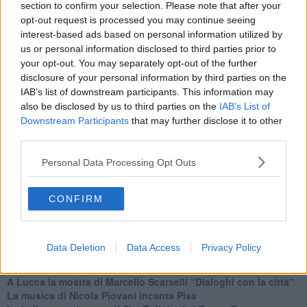
section to confirm your selection. Please note that after your
opt-out request is processed you may continue seeing
interest-based ads based on personal information utilized by
us or personal information disclosed to third parties prior to
Se vuoi leggere le notizie principali della Toscana iscriviti alla
your opt-out. You may separately opt-out of the further
Newsletter QUInews - ToscanaMedia.
Arriva gratis tutti i giorni
disclosure of your personal information by third parties on the
alle 20:00 direttamente nella tua casella di posta.
IAB’s list of downstream participants. This information may
Basta cliccare
QUI
also be disclosed by us to third parties on the
IAB’s List of
Downstream Participants
that may further disclose it to other
Fotogallery
third parties.
Personal Data Processing Opt Outs
CONFIRM
Ti potrebbe interessare anche:
Data Deletion
Data Access
Privacy Policy
Articoli dal Blog “Incontri d'arte” di Riccardo Ferrucci
A Lucca la mostra di Marcello Scarselli “Dialoghi con la città"
​La musica di Nicola Piovani incanta Pisa