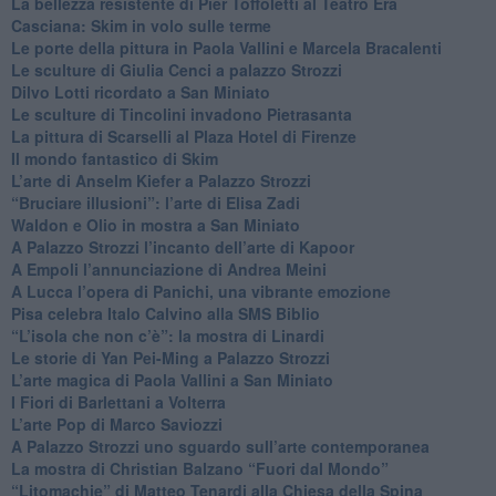
​La bellezza resistente di Pier Toffoletti al Teatro Era
​Casciana: Skim in volo sulle terme
​Le porte della pittura in Paola Vallini e Marcela Bracalenti
​Le sculture di Giulia Cenci a palazzo Strozzi
​Dilvo Lotti ricordato a San Miniato
​Le sculture di Tincolini invadono Pietrasanta
La pittura di Scarselli al Plaza Hotel di Firenze
​Il mondo fantastico di Skim
​L’arte di Anselm Kiefer a Palazzo Strozzi
​“Bruciare illusioni”: l’arte di Elisa Zadi
​Waldon e Olio in mostra a San Miniato
​A Palazzo Strozzi l’incanto dell’arte di Kapoor
​A Empoli l’annunciazione di Andrea Meini
A Lucca l’opera di Panichi, una vibrante emozione
Pisa celebra Italo Calvino alla SMS Biblio
“L’isola che non c’è”: la mostra di Linardi
​Le storie di Yan Pei-Ming a Palazzo Strozzi
​L’arte magica di Paola Vallini a San Miniato
​I Fiori di Barlettani a Volterra
​L’arte Pop di Marco Saviozzi
​A Palazzo Strozzi uno sguardo sull’arte contemporanea
La mostra di Christian Balzano “Fuori dal Mondo”
​“Litomachie” di Matteo Tenardi alla Chiesa della Spina