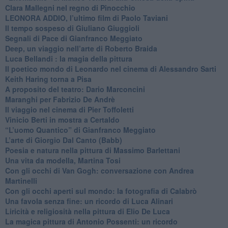
​Clara Mallegni nel regno di Pinocchio
​LEONORA ADDIO, l’ultimo film di Paolo Taviani
Il tempo sospeso di Giuliano Giuggioli
Segnali di Pace di Gianfranco Meggiato
​Deep, un viaggio nell’arte di Roberto Braida
​Luca Bellandi : la magia della pittura
​Il poetico mondo di Leonardo nel cinema di Alessandro Sarti
​Keith Haring torna a Pisa
​A proposito del teatro: Dario Marconcini
Maranghi per Fabrizio De Andrè
​Il viaggio nel cinema di Pier Toffoletti
Vinicio Berti in mostra a Certaldo
“L’uomo Quantico” di Gianfranco Meggiato
​L’arte di Giorgio Dal Canto (Babb)
Poesia e natura nella pittura di Massimo Barlettani
Una vita da modella, Martina Tosi
​Con gli occhi di Van Gogh: conversazione con Andrea
Martinelli
​Con gli occhi aperti sul mondo: la fotografia di Calabrò
Una favola senza fine: un ricordo di Luca Alinari
Liricità e religiosità nella pittura di Elio De Luca
La magica pittura di Antonio Possenti: un ricordo