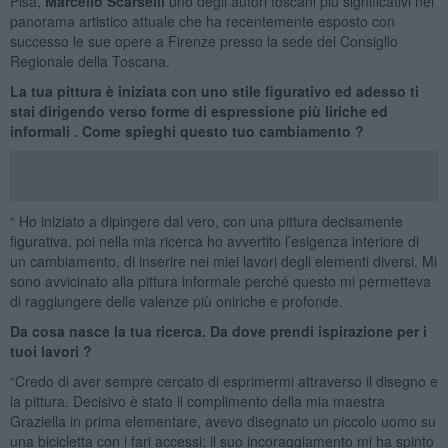
Pisa,
Marcello Scarselli
uno degli autori toscani più significativi nel
panorama artistico attuale che ha recentemente esposto con
successo le sue opere a Firenze presso la sede del Consiglio
Regionale della Toscana.
La tua pittura è iniziata con uno stile figurativo ed adesso ti
stai dirigendo verso forme di espressione più liriche ed
informali . Come spieghi questo tuo cambiamento ?
“ Ho iniziato a dipingere dal vero, con una pittura decisamente
figurativa, poi nella mia ricerca ho avvertito l’esigenza interiore di
un cambiamento, di inserire nei miei lavori degli elementi diversi. Mi
sono avvicinato alla pittura informale perché questo mi permetteva
di raggiungere delle valenze più oniriche e profonde.
Da cosa nasce la tua ricerca. Da dove prendi ispirazione per i
tuoi lavori ?
“Credo di aver sempre cercato di esprimermi attraverso il disegno e
la pittura. Decisivo è stato il complimento della mia maestra
Graziella in prima elementare, avevo disegnato un piccolo uomo su
una bicicletta con i fari accessi; il suo incoraggiamento mi ha spinto