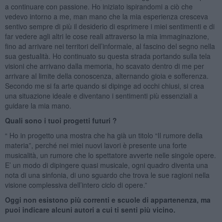
a continuare con passione. Ho iniziato ispirandomi a ciò che
vedevo intorno a me, man mano che la mia esperienza cresceva
sentivo sempre di più il desiderio di esprimere i miei sentimenti e di
far vedere agli altri le cose reali attraverso la mia immaginazione,
fino ad arrivare nei territori dell’informale, al fascino del segno nella
sua gestualità. Ho continuato su questa strada portando sulla tela
visioni che arrivano dalla memoria, ho scavato dentro di me per
arrivare al limite della conoscenza, alternando gioia e sofferenza.
Secondo me si fa arte quando si dipinge ad occhi chiusi, si crea
una situazione ideale e diventano i sentimenti più essenziali a
guidare la mia mano.
Quali sono i tuoi progetti futuri ?
“ Ho in progetto una mostra che ha già un titolo “Il rumore della
materia”, perché nei miei nuovi lavori è presente una forte
musicalità, un rumore che lo spettatore avverte nelle singole opere.
E’ un modo di dipingere quasi musicale, ogni quadro diventa una
nota di una sinfonia, di uno sguardo che trova le sue ragioni nella
visione complessiva dell’intero ciclo di opere.”
Oggi non esistono più correnti e scuole di appartenenza, ma
puoi indicare alcuni autori a cui ti senti più vicino.