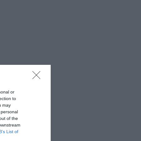
sonal or
ection to
ou may
 personal
out of the
 downstream
B’s List of