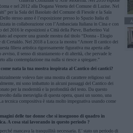
Galleria Comunale d’Arte Moderna. Nel 2010 espone
Roma e nel 2012 alla Dogana Veneta del Comune di Lazise. Nel
ti” per la Sala del Basolato del Comune di Fiesole e la Sala
ello stesso anno è l’esposizione presso lo Spazio Italia di
A
lizzata in collaborazione con l’Ambasciata Italiana in Cina e con
no del 2016 le esposizioni a Città della Pieve, Barberino Val
itato ad esporre una grande mostra dal titolo “Donna - Elogio
e di Certaldo. Nel 2018 a Lucca la mostra “Amore Il cantico dei
uesta filiera artistica rigorosamente figurativa ma aperta alle
avviso, il senso di straniamento e di alterità, che pervade le
rto alla contemplazione ma nulla si riesce a spiegare.”
 come nata la tua mostra inspirata al Cantico dei cantici?
nizialmente volevo fare una mostra di carattere religioso sul
almente, mi sono imbattuto in alcuni passaggi del Cantico dei
onato per la modernità e la profondità del testo. Da questo
involto dalla meraviglia di questa opera, quasi un suono, una
 La tecnica compositiva è stata molto impegnativa usando come
mmagini delle tue donne che si inseguono di quadro in
ica. A cosa stai lavorando in questo periodo ?
erché mancava la tranquillità necessaria. E’ stato un periodo di