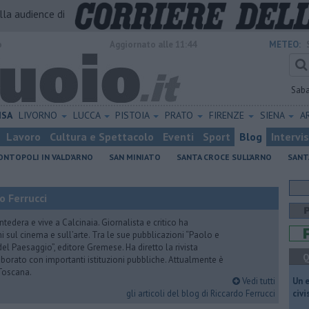
alla audience di
o
Aggiornato alle 11:44
METEO:
Sab
ISA
LIVORNO
LUCCA
PISTOIA
PRATO
FIRENZE
SIENA
A
Lavoro
Cultura e Spettacolo
Eventi
Sport
Blog
Intervi
NTOPOLI IN VALD'ARNO
SAN MINIATO
SANTA CROCE SULL'ARNO
SANT
o Ferrucci
tedera e vive a Calcinaia. Giornalista e critico ha
sul cinema e sull’arte. Tra le sue pubblicazioni “Paolo e
 del Paesaggio”, editore Gremese. Ha diretto la rivista
Q
laborato con importanti istituzioni pubbliche. Attualmente è
Toscana.
Vedi tutti
​Un 
gli articoli del blog di Riccardo Ferrucci
civ