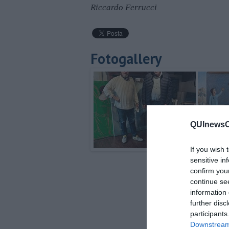
Riccardo Ferrucci
Fotogallery
QUInewsCu
If you wish 
sensitive in
confirm you
continue se
information 
further disc
participants
Downstream 