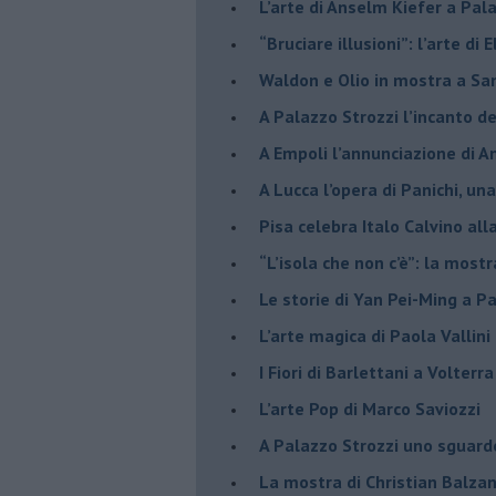
​L’arte di Anselm Kiefer a Pal
​“Bruciare illusioni”: l’arte di 
​Waldon e Olio in mostra a Sa
​A Palazzo Strozzi l’incanto d
​A Empoli l’annunciazione di 
A Lucca l’opera di Panichi, u
Pisa celebra Italo Calvino all
“L’isola che non c’è”: la mostr
​Le storie di Yan Pei-Ming a P
​L’arte magica di Paola Vallin
​I Fiori di Barlettani a Volterra
​L’arte Pop di Marco Saviozzi
​A Palazzo Strozzi uno sguar
La mostra di Christian Balza