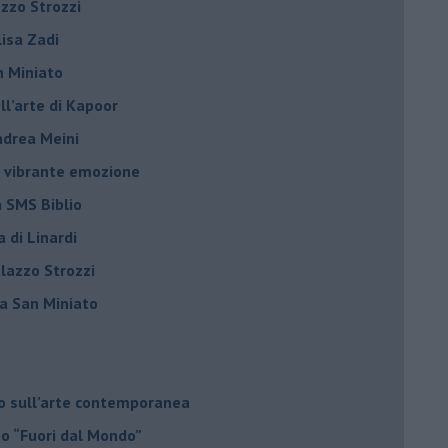
azzo Strozzi
Elisa Zadi
n Miniato
ell’arte di Kapoor
Andrea Meini
na vibrante emozione
a SMS Biblio
a di Linardi
alazzo Strozzi
i a San Miniato
do sull’arte contemporanea
no “Fuori dal Mondo”