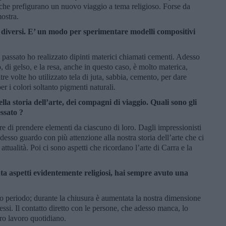
 che prefigurano un nuovo viaggio a tema religioso. Forse da
ostra.
li diversi. E’ un modo per sperimentare modelli compositivi
in passato ho realizzato dipinti materici chiamati cementi. Adesso
, di gelso, e la resa, anche in questo caso, è molto materica,
re volte ho utilizzato tela di juta, sabbia, cemento, per dare
er i colori soltanto pigmenti naturali.
lla storia dell’arte, dei compagni di viaggio. Quali sono gli
ssato ?
re di prendere elementi da ciascuno di loro. Dagli impressionisti
 Adesso guardo con più attenzione alla nostra storia dell’arte che ci
ttualità. Poi ci sono aspetti che ricordano l’arte di Carra e la
ta aspetti evidentemente religiosi, hai sempre avuto una
to periodo; durante la chiusura è aumentata la nostra dimensione
essi. Il contatto diretto con le persone, che adesso manca, lo
tro lavoro quotidiano.