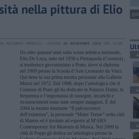
osità nella pittura di Elio
QUI
DI RICCARDO FERRUCCI - GIOVEDÌ
05 NOVEMBRE 2020
ORE 13:48
Ult
Da oltre quarant’anni sulla scena artistica nazionale,
A
Elio De Luca, nato nel 1950 a Pietrapaola (Cosenza) ,
si trasferisce giovanissimo a Prato, dove si diploma
nel 1969 presso la Scuola d’Arte Leonardo da Vinci.
Qui tiene la sua prima mostra personale alla Galleria
Muzzi nel 1972. Dal 1998, dopo l’antologica che il
Comune di Prato gli ha dedicato in Palazzo Datini, la
A
frequenza e l’importanza di rassegne, incarichi e
riconoscimenti sono state sempre maggiori. È del
2004 la mostra itinerante “Il palcoscenico
dell’esistenza”, la personale “Mater Terrae” nella città
di Matera ed è invitato ad esporre al M'ARS
A
Contemporary Art Museum di Mosca. Nel 2009 la
città di Poppi gli dedica un’antologica presso la