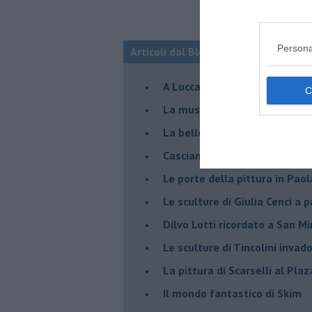
Persona
Articoli dal Blog “Incontri d'arte” di 
A Lucca la mostra di Marcello 
​La musica di Nicola Piovani i
​La bellezza resistente di Pie
​Casciana: Skim in volo sulle 
​Le porte della pittura in Pao
​Le sculture di Giulia Cenci a 
​Dilvo Lotti ricordato a San M
​Le sculture di Tincolini inva
La pittura di Scarselli al Plaz
​Il mondo fantastico di Skim