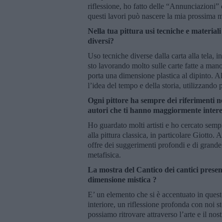
riflessione, ho fatto delle “Annunciazioni”
questi lavori può nascere la mia prossima m
Nella tua pittura usi tecniche e materia
diversi?
Uso tecniche diverse dalla carta alla tela, 
sto lavorando molto sulle carte fatte a mano
porta una dimensione plastica al dipinto. Alt
l’idea del tempo e della storia, utilizzando p
Ogni pittore ha sempre dei riferimenti ne
autori che ti hanno maggiormente intere
Ho guardato molti artisti e ho cercato semp
alla pittura classica, in particolare Giotto.
offre dei suggerimenti profondi e di grande a
metafisica.
La mostra del Cantico dei cantici presen
dimensione mistica ?
E’ un elemento che si è accentuato in ques
interiore, un riflessione profonda con noi st
possiamo ritrovare attraverso l’arte e il nos