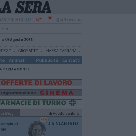
25°
37°
SAN MINIATO
QuiNews.net
ato
08 Agosto 2026
REZZO
GROSSETO
MASSA CARRARA
ste
Animali
Pubblicità
Contatti
A MARIA A MONTE
ui Blog
di Adolfo Santoro
DISINCANTATO
esempio di
ismo