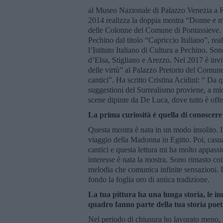
al Museo Nazionale di Palazzo Venezia a 
2014 realizza la doppia mostra “Donne e mi
delle Colonne del Comune di Pontassieve. D
Pechino dal titolo “Capriccio Italiano”, rea
l’Istituto Italiano di Cultura a Pechino. So
d’Elsa, Stigliano e Arezzo. Nel 2017 è inv
delle virtù” al Palazzo Pretorio del Comun
cantici”. Ha scritto Cristina Acidini: “ Da q
suggestioni del Surrealismo proviene, a mio 
scene dipinte da De Luca, dove tutto è offe
La prima curiosità è quella di conoscere
Questa mostra è nata in un modo insolito. I
viaggio della Madonna in Egitto. Poi, casu
cantici e questa lettura mi ha molto appassi
interesse è nata la mostra. Sono rimasto co
melodia che comunica infinite sensazioni.
fondo la foglia oro di antica tradizione.
La tua pittura ha una lunga storia, le i
quadro fanno parte della tua storia poet
Nel periodo di chiusura ho lavorato meno, p