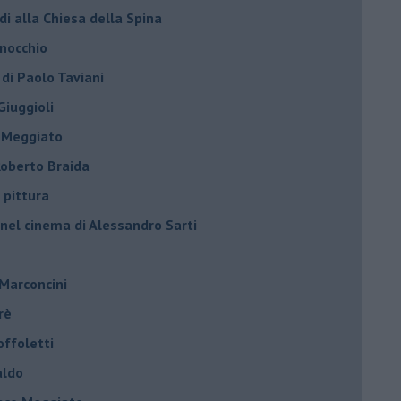
di alla Chiesa della Spina
inocchio
 di Paolo Taviani
Giuggioli
o Meggiato
 Roberto Braida
 pittura
 nel cinema di Alessandro Sarti
 Marconcini
rè
offoletti
aldo