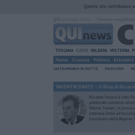
Questo sito contribuisce 
QUI
quotidiano online.
Percorso semplificat
TOSCANA
CUOIO
VALDERA
VOLTERRA
P
Home
Cronaca
Politica
Attualità
CASTELFRANCO DI SOTTO
FUCECCHIO
MO
INCONTRI D'ARTE — il Blog di Riccard
Riccardo Ferrucci è nato Pon
pubblicato numerosi volumi 
Vittorio Taviani , la poesia
letteraria Ghibli ed ha col
funzionario della Regione 