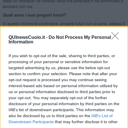
dopo un colloquio ha creduto nella mia proposta e ha cominciato a
lavorare con me.
Quali sono i tuoi progetti futuri?
In questo momento particolare, progetti futuri non ci sono, adesso il
lavoro tradizionale è fermo, soprattutto nel settore dell'arredamento
e si fa sempre meno ricorso alla fotografia. Dopo tanti anni di
QUInewsCuoio.it -
Do Not Process My Personal
professione, cerco di continuare a divertirmi fotografando un po' di
Information
tutto ma anche attraverso il noleggio delle sale di posa a colleghi
fotografi o a produzioni video, per pubblicità o videoclip musicali. In
If you wish to opt-out of the sale, sharing to third parties, or
questo caso mi posso rendere utile sia come direttore della
processing of your personal or sensitive information for
fotografia che come assistente alla produzione. Mi piace molto
targeted advertising by us, please use the below opt-out
mettere a disposizione dei giovani la mia esperienza nel trovare
section to confirm your selection. Please note that after your
soluzioni pratiche e nuovi modi di realizzare certe scene. Avrei
opt-out request is processed you may continue seeing
voglia anche di dar vita ad una nuova mostra personale…
interest-based ads based on personal information utilized by
vedremo.
us or personal information disclosed to third parties prior to
Riccardo Ferrucci
your opt-out. You may separately opt-out of the further
disclosure of your personal information by third parties on the
IAB’s list of downstream participants. This information may
also be disclosed by us to third parties on the
IAB’s List of
Downstream Participants
that may further disclose it to other
third parties.