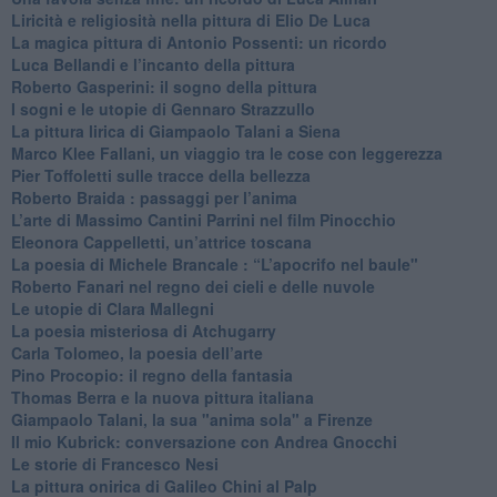
Liricità e religiosità nella pittura di Elio De Luca
La magica pittura di Antonio Possenti: un ricordo
Luca Bellandi e l’incanto della pittura
​Roberto Gasperini: il sogno della pittura
I sogni e le utopie di Gennaro Strazzullo
La pittura lirica di Giampaolo Talani a Siena
​Marco Klee Fallani, un viaggio tra le cose con leggerezza
​Pier Toffoletti sulle tracce della bellezza
​Roberto Braida : passaggi per l’anima
​L’arte di Massimo Cantini Parrini nel film Pinocchio
Eleonora Cappelletti, un’attrice toscana
​La poesia di Michele Brancale : “L’apocrifo nel baule"
Roberto Fanari nel regno dei cieli e delle nuvole
Le utopie di Clara Mallegni
​La poesia misteriosa di Atchugarry
Carla Tolomeo, la poesia dell’arte
Pino Procopio: il regno della fantasia
Thomas Berra e la nuova pittura italiana
Giampaolo Talani, la sua "anima sola" a Firenze
Il mio Kubrick: conversazione con Andrea Gnocchi
Le storie di Francesco Nesi
​La pittura onirica di Galileo Chini al Palp