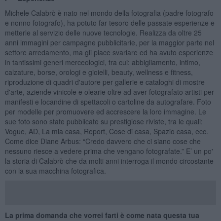
Michele Calabrò è nato nel mondo della fotografia (padre fotografo
e nonno fotografo), ha potuto far tesoro delle passate esperienze e
metterle al servizio delle nuove tecnologie. Realizza da oltre 25
anni immagini per campagne pubblicitarie, per la maggior parte nel
settore arredamento, ma gli piace svariare ed ha avuto esperienze
in tantissimi generi merceologici, tra cui: abbigliamento, intimo,
calzature, borse, orologi e gioielli, beauty, wellness e fitness,
riproduzione di quadri d'autore per gallerie e cataloghi di mostre
d'arte, aziende vinicole e olearie oltre ad aver fotografato artisti per
manifesti e locandine di spettacoli o cartoline da autografare. Foto
per modelle per promuovere ed accrescere la loro immagine. Le
sue foto sono state pubblicate su prestigiose riviste, tra le quali:
Vogue, AD, La mia casa, Report, Cose di casa, Spazio casa, ecc.
Come dice Diane Arbus: “Credo davvero che ci siano cose che
nessuno riesce a vedere prima che vengano fotografate.” E’ un po'
la storia di Calabrò che da molti anni interroga il mondo circostante
con la sua macchina fotografica.
La prima domanda che vorrei farti è come nata questa tua