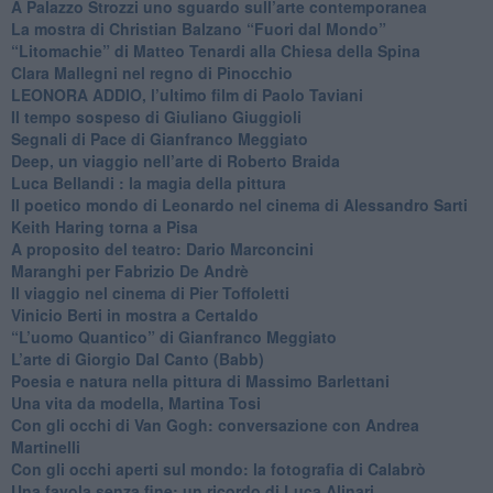
​A Palazzo Strozzi uno sguardo sull’arte contemporanea
La mostra di Christian Balzano “Fuori dal Mondo”
​“Litomachie” di Matteo Tenardi alla Chiesa della Spina
​Clara Mallegni nel regno di Pinocchio
​LEONORA ADDIO, l’ultimo film di Paolo Taviani
Il tempo sospeso di Giuliano Giuggioli
Segnali di Pace di Gianfranco Meggiato
​Deep, un viaggio nell’arte di Roberto Braida
​Luca Bellandi : la magia della pittura
​Il poetico mondo di Leonardo nel cinema di Alessandro Sarti
​Keith Haring torna a Pisa
​A proposito del teatro: Dario Marconcini
Maranghi per Fabrizio De Andrè
​Il viaggio nel cinema di Pier Toffoletti
Vinicio Berti in mostra a Certaldo
“L’uomo Quantico” di Gianfranco Meggiato
​L’arte di Giorgio Dal Canto (Babb)
Poesia e natura nella pittura di Massimo Barlettani
Una vita da modella, Martina Tosi
​Con gli occhi di Van Gogh: conversazione con Andrea
Martinelli
​Con gli occhi aperti sul mondo: la fotografia di Calabrò
Una favola senza fine: un ricordo di Luca Alinari