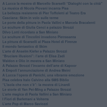
A Lucca la mostra di Marcello Scarselli “Dialoghi con la città"
​La musica di Nicola Piovani incanta Pisa
​La bellezza resistente di Pier Toffoletti al Teatro Era
​Casciana: Skim in volo sulle terme
​Le porte della pittura in Paola Vallini e Marcela Bracalenti
​Le sculture di Giulia Cenci a palazzo Strozzi
​Dilvo Lotti ricordato a San Miniato
​Le sculture di Tincolini invadono Pietrasanta
La pittura di Scarselli al Plaza Hotel di Firenze
​Il mondo fantastico di Skim
​L’arte di Anselm Kiefer a Palazzo Strozzi
​“Bruciare illusioni”: l’arte di Elisa Zadi
​Waldon e Olio in mostra a San Miniato
​A Palazzo Strozzi l’incanto dell’arte di Kapoor
​A Empoli l’annunciazione di Andrea Meini
A Lucca l’opera di Panichi, una vibrante emozione
Pisa celebra Italo Calvino alla SMS Biblio
“L’isola che non c’è”: la mostra di Linardi
​Le storie di Yan Pei-Ming a Palazzo Strozzi
​L’arte magica di Paola Vallini a San Miniato
​I Fiori di Barlettani a Volterra
​L’arte Pop di Marco Saviozzi