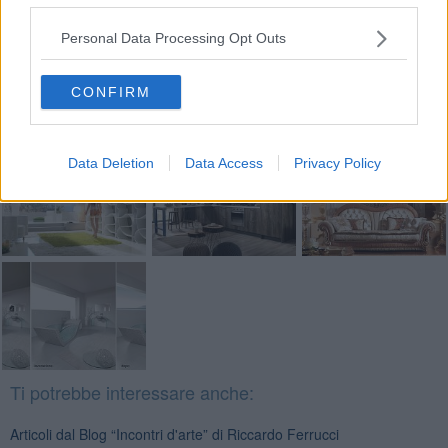
Se vuoi leggere le notizie principali della Toscana iscriviti alla
Newsletter QUInews - ToscanaMedia.
Arriva gratis tutti i giorni
Personal Data Processing Opt Outs
alle 20:00 direttamente nella tua casella di posta.
Basta cliccare
QUI
CONFIRM
Fotogallery
Data Deletion
Data Access
Privacy Policy
Ti potrebbe interessare anche:
Articoli dal Blog “Incontri d'arte” di Riccardo Ferrucci