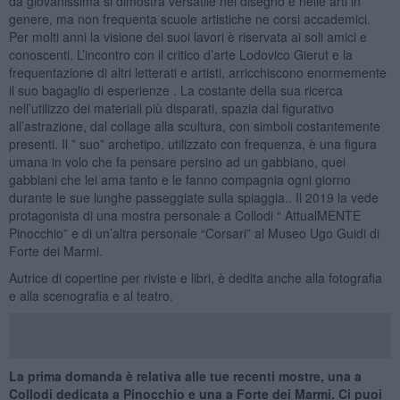
da giovanissima si dimostra versatile nel disegno e nelle arti in
genere, ma non frequenta scuole artistiche ne corsi accademici.
Per molti anni la visione dei suoi lavori è riservata ai soli amici e
conoscenti. L’incontro con il critico d’arte Lodovico Gierut e la
frequentazione di altri letterati e artisti, arricchiscono enormemente
il suo bagaglio di esperienze . La costante della sua ricerca
nell’utilizzo dei materiali più disparati, spazia dal figurativo
all’astrazione, dal collage alla scultura, con simboli costantemente
presenti. Il ” suo” archetipo, utilizzato con frequenza, è una figura
umana in volo che fa pensare persino ad un gabbiano, quei
gabbiani che lei ama tanto e le fanno compagnia ogni giorno
durante le sue lunghe passeggiate sulla spiaggia.. Il 2019 la vede
protagonista di una mostra personale a Collodi “ AttualMENTE
Pinocchio” e di un’altra personale “Corsari” al Museo Ugo Guidi di
Forte dei Marmi.
Autrice di copertine per riviste e libri, è dedita anche alla fotografia
e alla scenografia e al teatro.
La prima domanda è relativa alle tue recenti mostre, una a
Collodi dedicata a Pinocchio e una a Forte dei Marmi. Ci puoi