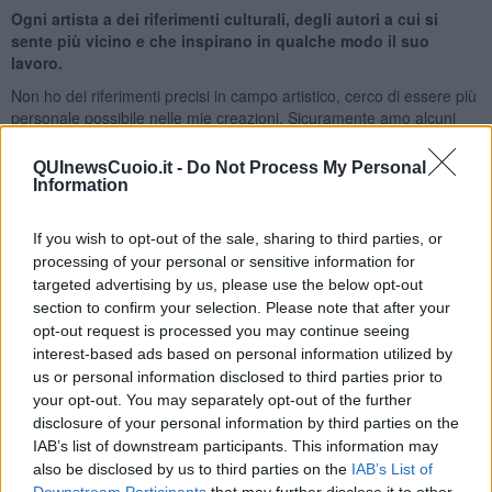
Ogni artista a dei riferimenti culturali, degli autori a cui si
sente più vicino e che inspirano in qualche modo il suo
lavoro.
Non ho dei riferimenti precisi in campo artistico, cerco di essere più
personale possibile nelle mie creazioni. Sicuramente amo alcuni
autori come Emilio Greco o Vedova, ma quando realizzo una mia
opera non guardo nessuno, cerco di trovare una mia strada.
QUInewsCuoio.it -
Do Not Process My Personal
Adesso sto recitando, come protagonista, in un film e questa
Information
esperienza è molto importante per il mio sviluppo artistico
complessivo.
If you wish to opt-out of the sale, sharing to third parties, or
Cosa influenza la tua arte ?
processing of your personal or sensitive information for
targeted advertising by us, please use the below opt-out
Niente influenza la mia espressività artistica a parte i miei umori. La
section to confirm your selection. Please note that after your
mia è un’arte vissuta a tutto tondo, sento di appartenere alla
opt-out request is processed you may continue seeing
poetica di riferimento, ma non solo. La costante della mia ricerca,
interest-based ads based on personal information utilized by
spazia dal figurativo all’astrazione con molti simboli costantemente
us or personal information disclosed to third parties prior to
presenti.
your opt-out. You may separately opt-out of the further
Riccardo Ferrucci
disclosure of your personal information by third parties on the
IAB’s list of downstream participants. This information may
also be disclosed by us to third parties on the
IAB’s List of