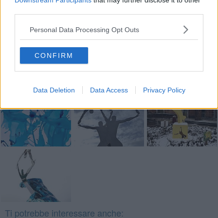
Downstream Participants
that may further disclose it to other
third parties.
Se vuoi leggere le notizie principali della Toscana iscriviti alla
Personal Data Processing Opt Outs
Newsletter QUInews - ToscanaMedia.
Arriva gratis tutti i giorni
alle 20:00 direttamente nella tua casella di posta.
CONFIRM
Basta cliccare
QUI
Fotogallery
Data Deletion
Data Access
Privacy Policy
Ti potrebbe interessare anche: