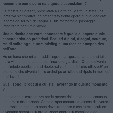
raccontare come sono nate queste esposizioni ?
La mostra “ Corsari”, presentata a Forte dei Marmi, è stata una
iniziativa significativa, ho presentato trenta opere nuove, dedicate
la tema del ferro e del’acqua. E’ un momento di passaggio
importante per il mio lavoro.
Una curiosità che vorrei conoscere è quella di sapere quale
aspetto artistico preferisci. Realizzi dipinti, disegni, sculture,
ma di solito ogni autore privilegia una tecnica compositiva
nell’arte.
Ho un tema che mi contraddistingue. La figura umana che si tuffa
nella vita, un inno ad una continua energia vitale. Questo diventa
un simbolo poetico che si ripete nei vari materiali che utilizzo.E’ un
elemento che diventa il mio archetipo artistico e si ripete in molti dei
miei lavori.
Quali sono i progetti a cui stai lavorando in questo momento
?
La mia arte si caratterizza per la ricerca del nuovo, in un continuo
mettersi in discussione. Cerco di sperimentare qualcosa di diverso :
un problema che mi si pone davanti adesso è che le mie sculture
diventano sempre più grandi, sono opere più complicate da