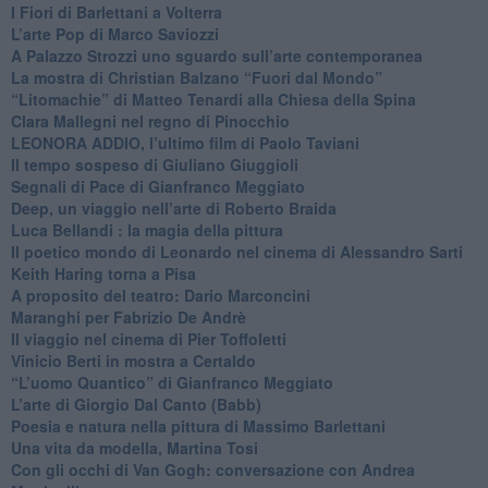
​I Fiori di Barlettani a Volterra
​L’arte Pop di Marco Saviozzi
​A Palazzo Strozzi uno sguardo sull’arte contemporanea
La mostra di Christian Balzano “Fuori dal Mondo”
​“Litomachie” di Matteo Tenardi alla Chiesa della Spina
​Clara Mallegni nel regno di Pinocchio
​LEONORA ADDIO, l’ultimo film di Paolo Taviani
Il tempo sospeso di Giuliano Giuggioli
Segnali di Pace di Gianfranco Meggiato
​Deep, un viaggio nell’arte di Roberto Braida
​Luca Bellandi : la magia della pittura
​Il poetico mondo di Leonardo nel cinema di Alessandro Sarti
​Keith Haring torna a Pisa
​A proposito del teatro: Dario Marconcini
Maranghi per Fabrizio De Andrè
​Il viaggio nel cinema di Pier Toffoletti
Vinicio Berti in mostra a Certaldo
“L’uomo Quantico” di Gianfranco Meggiato
​L’arte di Giorgio Dal Canto (Babb)
Poesia e natura nella pittura di Massimo Barlettani
Una vita da modella, Martina Tosi
​Con gli occhi di Van Gogh: conversazione con Andrea