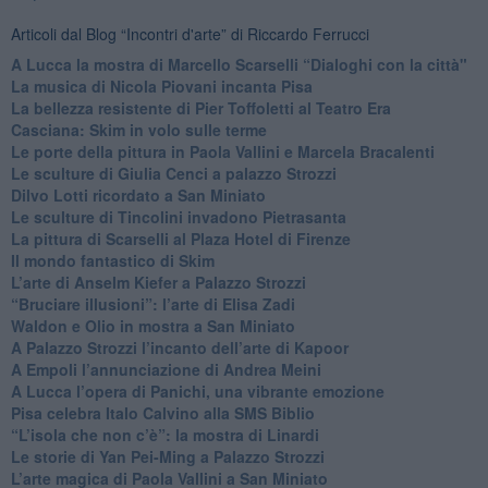
Articoli dal Blog “Incontri d'arte” di Riccardo Ferrucci
A Lucca la mostra di Marcello Scarselli “Dialoghi con la città"
​La musica di Nicola Piovani incanta Pisa
​La bellezza resistente di Pier Toffoletti al Teatro Era
​Casciana: Skim in volo sulle terme
​Le porte della pittura in Paola Vallini e Marcela Bracalenti
​Le sculture di Giulia Cenci a palazzo Strozzi
​Dilvo Lotti ricordato a San Miniato
​Le sculture di Tincolini invadono Pietrasanta
La pittura di Scarselli al Plaza Hotel di Firenze
​Il mondo fantastico di Skim
​L’arte di Anselm Kiefer a Palazzo Strozzi
​“Bruciare illusioni”: l’arte di Elisa Zadi
​Waldon e Olio in mostra a San Miniato
​A Palazzo Strozzi l’incanto dell’arte di Kapoor
​A Empoli l’annunciazione di Andrea Meini
A Lucca l’opera di Panichi, una vibrante emozione
Pisa celebra Italo Calvino alla SMS Biblio
“L’isola che non c’è”: la mostra di Linardi
​Le storie di Yan Pei-Ming a Palazzo Strozzi
​L’arte magica di Paola Vallini a San Miniato