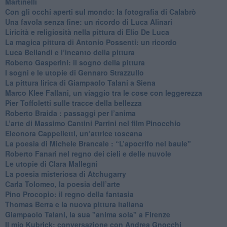
Martinelli
​Con gli occhi aperti sul mondo: la fotografia di Calabrò
Una favola senza fine: un ricordo di Luca Alinari
Liricità e religiosità nella pittura di Elio De Luca
La magica pittura di Antonio Possenti: un ricordo
Luca Bellandi e l’incanto della pittura
​Roberto Gasperini: il sogno della pittura
I sogni e le utopie di Gennaro Strazzullo
La pittura lirica di Giampaolo Talani a Siena
​Marco Klee Fallani, un viaggio tra le cose con leggerezza
​Pier Toffoletti sulle tracce della bellezza
​Roberto Braida : passaggi per l’anima
​L’arte di Massimo Cantini Parrini nel film Pinocchio
Eleonora Cappelletti, un’attrice toscana
​La poesia di Michele Brancale : “L’apocrifo nel baule"
Roberto Fanari nel regno dei cieli e delle nuvole
Le utopie di Clara Mallegni
​La poesia misteriosa di Atchugarry
Carla Tolomeo, la poesia dell’arte
Pino Procopio: il regno della fantasia
Thomas Berra e la nuova pittura italiana
Giampaolo Talani, la sua "anima sola" a Firenze
Il mio Kubrick: conversazione con Andrea Gnocchi