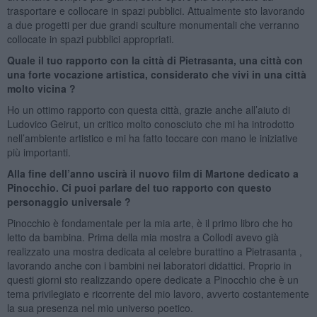
trasportare e collocare in spazi pubblici. Attualmente sto lavorando
a due progetti per due grandi sculture monumentali che verranno
collocate in spazi pubblici appropriati.
Quale il tuo rapporto con la città di Pietrasanta, una città con
una forte vocazione artistica, considerato che vivi in una città
molto vicina ?
Ho un ottimo rapporto con questa città, grazie anche all’aiuto di
Ludovico Geirut, un critico molto conosciuto che mi ha introdotto
nell’ambiente artistico e mi ha fatto toccare con mano le iniziative
più importanti.
Alla fine dell’anno uscirà il nuovo film di Martone dedicato a
Pinocchio. Ci puoi parlare del tuo rapporto con questo
personaggio universale ?
Pinocchio è fondamentale per la mia arte, è il primo libro che ho
letto da bambina. Prima della mia mostra a Collodi avevo già
realizzato una mostra dedicata al celebre burattino a Pietrasanta ,
lavorando anche con i bambini nei laboratori didattici. Proprio in
questi giorni sto realizzando opere dedicate a Pinocchio che è un
tema privilegiato e ricorrente del mio lavoro, avverto costantemente
la sua presenza nel mio universo poetico.