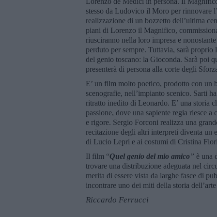
Lorenzo de Medici in persona. Il Magnific
stesso da Ludovico il Moro per rinnovare l’a
realizzazione di un bozzetto dell’ultima ce
piani di Lorenzo il Magnifico, commissiona 
riusciranno nella loro impresa e nonostante 
perduto per sempre. Tuttavia, sarà proprio l
del genio toscano: la Gioconda. Sarà poi q
presenterà di persona alla corte degli Sforz
E’ un film molto poetico, prodotto con un b
scenografie, nell’impianto scenico. Sarti ha
ritratto inedito di Leonardo. E’ una storia
passione, dove una sapiente regia riesce a 
e rigore. Sergio Forconi realizza una grand
recitazione degli altri interpreti diventa un
di Lucio Lepri e ai costumi di Cristina Fiori
Il film “
Quel genio del mio amico
”
è una 
trovare una distribuzione adeguata nel circ
merita di essere vista da larghe fasce di pu
incontrare uno dei miti della storia dell’arte
Riccardo Ferrucci