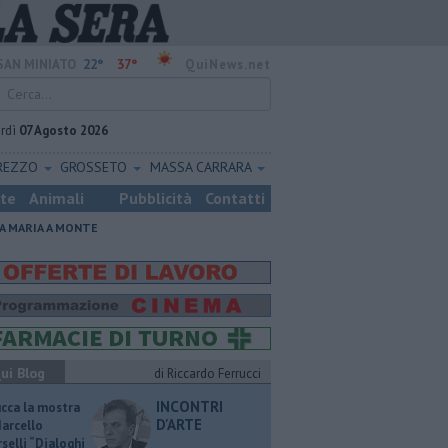
22°
37°
SAN MINIATO
QuiNews.net
rdì
07 Agosto 2026
REZZO
GROSSETO
MASSA CARRARA
ste
Animali
Pubblicità
Contatti
A MARIA A MONTE
ui Blog
di Riccardo Ferrucci
INCONTRI
ucca la mostra
D'ARTE
Marcello
selli “Dialoghi