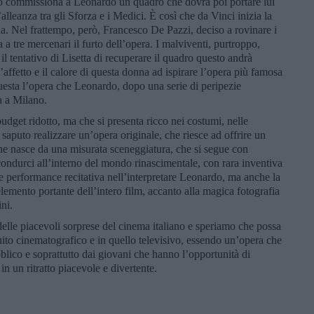
o commissiona a Leonardo un quadro che dovrà poi portare lui
lleanza tra gli Sforza e i Medici. È così che da Vinci inizia la
na. Nel frattempo, però, Francesco De Pazzi, deciso a rovinare i
a tre mercenari il furto dell’opera. I malviventi, purtroppo,
il tentativo di Lisetta di recuperare il quadro questo andrà
’affetto e il calore di questa donna ad ispirare l’opera più famosa
uesta l’opera che Leonardo, dopo una serie di peripezie
a a Milano.
udget ridotto, ma che si presenta ricco nei costumi, nelle
 saputo realizzare un’opera originale, che riesce ad offrire un
 che nasce da una misurata sceneggiatura, che si segue con
condurci all’interno del mondo rinascimentale, con rara inventiva
e performance recitativa nell’interpretare Leonardo, ma anche la
 elemento portante dell’intero film, accanto alla magica fotografia
ni.
delle piacevoli sorprese del cinema italiano e speriamo che possa
uito cinematografico e in quello televisivo, essendo un’opera che
bblico e soprattutto dai giovani che hanno l’opportunità di
 in un ritratto piacevole e divertente.