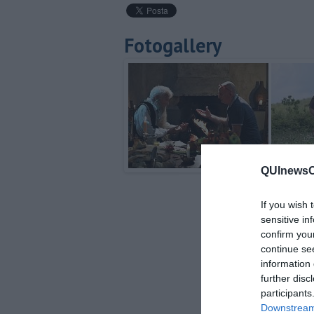
Fotogallery
QUInewsCu
If you wish 
sensitive in
confirm you
continue se
information 
further disc
participants
Downstream 