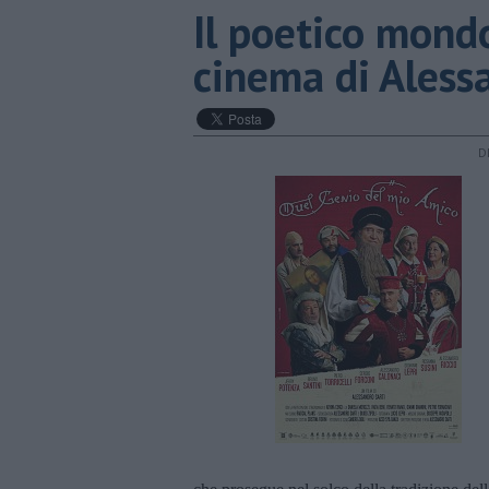
​Il poetico mond
cinema di Aless
D