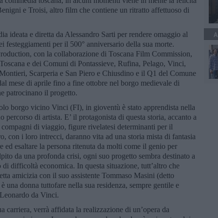
la commedia toscana, in alcuni momenti viene in mente la felicità
Benigni e Troisi, altro film che contiene un ritratto affettuoso di
a ideata e diretta da Alessandro Sarti per rendere omaggio al
A
 festeggiamenti per il 500° anniversario della sua morte.
roduction, con la collaborazione di Toscana Film Commission,
a Toscana e dei Comuni di Pontassieve, Rufina, Pelago, Vinci,
 Montieri, Scarperia e San Piero e Chiusdino e il Q1 del Comune
 dal mese di aprile fino a fine ottobre nel borgo medievale di
e patrocinano il progetto.
o borgo vicino Vinci (FI), in gioventù è stato apprendista nella
o percorso di artista. E’ il protagonista di questa storia, accanto a
o compagni di viaggio, figure rivelatesi determinanti per il
, con i loro intrecci, daranno vita ad una storia mista di fantasia
e ed esaltare la persona ritenuta da molti come il genio per
lpito da una profonda crisi, ogni suo progetto sembra destinato a
 di difficoltà economica. In questa situazione, tutt’altro che
tretta amicizia con il suo assistente Tommaso Masini (detto
 è una donna tuttofare nella sua residenza, sempre gentile e
 Leonardo da Vinci.
carriera, verrà affidata la realizzazione di un’opera da