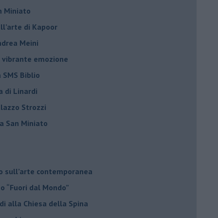
n Miniato
ell’arte di Kapoor
Andrea Meini
na vibrante emozione
a SMS Biblio
a di Linardi
alazzo Strozzi
i a San Miniato
do sull’arte contemporanea
no “Fuori dal Mondo”
di alla Chiesa della Spina