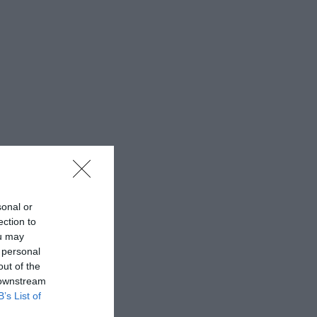
sonal or
ection to
ou may
 personal
out of the
 downstream
B’s List of