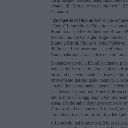
che prosegue nel solco della tradizione del
creativa di “
Non ci resta che piangere
” di 
Leonardo.
“
Quel genio del mio amico
” è una commedi
“Genio” Leonardo da Vinci in occasione dei
Prodotto dalla 51% Production e Besame P
il Patrocinio del Consiglio Regionale dell
Bagno a Ripoli, Figline e Incisa Valdarno,
di Firenze. Le riprese sono state effettuate
Vinci, nella sua casa natale e nei comuni ch
Leonardo nato nel 1452 ad Anchiano, piccol
bottega del Verrocchio, dove è iniziato il su
lui sono bene evidenziati i suoi assistenti, 
ritrovamento del suo genio creativo. Costoro
e realtà di una commedia, attenta a celebrar
eccellenza. Leonardo da Vinci si ritrova co
fallire, tutto ciò si aggiunge ad un momento
rosea, ciò che salva il genio toscano è la s
Zoroastro) e la vicinanza di Lisetta. Questa
cordiale, mossa da un profondo affetto per
A Leonardo, nel momento più buio della sua 