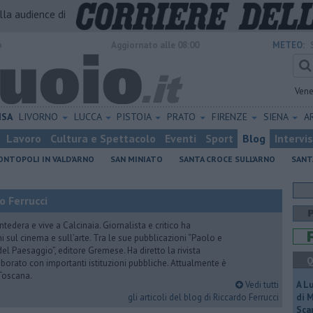
alla audience di
o
Aggiornato alle 08:00
METEO:
Vene
ISA
LIVORNO
LUCCA
PISTOIA
PRATO
FIRENZE
SIENA
A
Lavoro
Cultura e Spettacolo
Eventi
Sport
Blog
Intervi
NTOPOLI IN VALD'ARNO
SAN MINIATO
SANTA CROCE SULL'ARNO
SANT
o Ferrucci
tedera e vive a Calcinaia. Giornalista e critico ha
sul cinema e sull’arte. Tra le sue pubblicazioni “Paolo e
 del Paesaggio”, editore Gremese. Ha diretto la rivista
Q
laborato con importanti istituzioni pubbliche. Attualmente è
Toscana.
Vedi tutti
A L
gli articoli del blog di Riccardo Ferrucci
di 
Scar