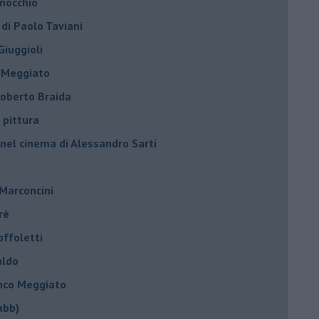
inocchio
 di Paolo Taviani
Giuggioli
o Meggiato
 Roberto Braida
 pittura
 nel cinema di Alessandro Sarti
 Marconcini
rè
offoletti
aldo
anco Meggiato
abb)