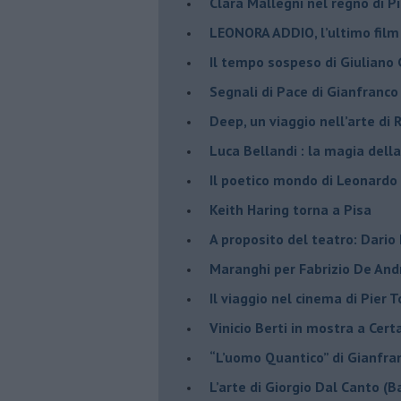
​Clara Mallegni nel regno di P
​LEONORA ADDIO, l’ultimo film
Il tempo sospeso di Giuliano 
Segnali di Pace di Gianfranc
​Deep, un viaggio nell’arte di
​Luca Bellandi : la magia della
​Il poetico mondo di Leonardo
​Keith Haring torna a Pisa
​A proposito del teatro: Dario
Maranghi per Fabrizio De And
​Il viaggio nel cinema di Pier T
Vinicio Berti in mostra a Cert
“L’uomo Quantico” di Gianfr
​L’arte di Giorgio Dal Canto (B