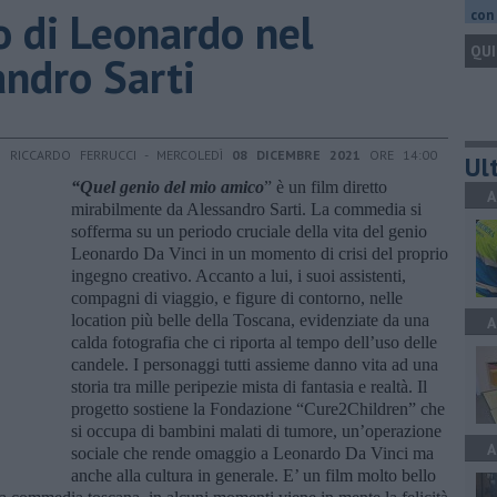
o di Leonardo nel
con 
QUI
andro Sarti
I RICCARDO FERRUCCI - MERCOLEDÌ
08 DICEMBRE 2021
ORE 14:00
Ult
“Quel genio del mio amico
” è un film diretto
A
mirabilmente da Alessandro Sarti. La commedia si
sofferma su un periodo cruciale della vita del genio
Leonardo Da Vinci in un momento di crisi del proprio
ingegno creativo. Accanto a lui, i suoi assistenti,
compagni di viaggio, e figure di contorno, nelle
location più belle della Toscana, evidenziate da una
A
calda fotografia che ci riporta al tempo dell’uso delle
candele. I personaggi tutti assieme danno vita ad una
storia tra mille peripezie mista di fantasia e realtà. Il
progetto sostiene la Fondazione “Cure2Children” che
si occupa di bambini malati di tumore, un’operazione
A
sociale che rende omaggio a Leonardo Da Vinci ma
anche alla cultura in generale. E’ un film molto bello