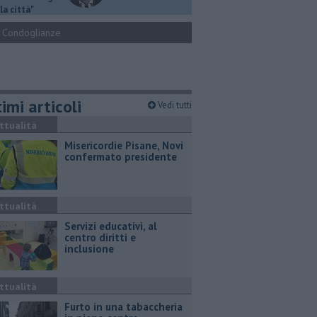
la città"
Condoglianze
imi articoli
Vedi tutti
ttualità
Misericordie Pisane, Novi
confermato presidente
ttualità
Servizi educativi, al
centro diritti e
inclusione
ttualità
Furto in una tabaccheria