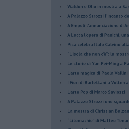
​Waldon e Olio in mostra a Sa
​A Palazzo Strozzi l’incanto d
​A Empoli l’annunciazione di 
A Lucca l’opera di Panichi, u
Pisa celebra Italo Calvino all
“L’isola che non c’è”: la mostr
​Le storie di Yan Pei-Ming a P
​L’arte magica di Paola Vallin
​I Fiori di Barlettani a Volterra
​L’arte Pop di Marco Saviozzi
​A Palazzo Strozzi uno sguar
La mostra di Christian Balza
​“Litomachie” di Matteo Tenar