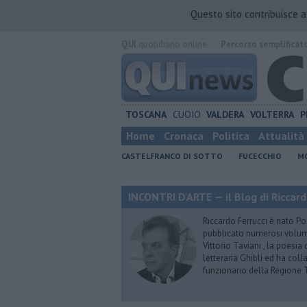
Questo sito contribuisce 
QUI
quotidiano online.
Percorso semplificat
TOSCANA
CUOIO
VALDERA
VOLTERRA
P
Home
Cronaca
Politica
Attualità
CASTELFRANCO DI SOTTO
FUCECCHIO
MO
INCONTRI D'ARTE — il Blog di Riccard
Riccardo Ferrucci è nato Pon
pubblicato numerosi volumi 
Vittorio Taviani , la poesia
letteraria Ghibli ed ha col
funzionario della Regione 