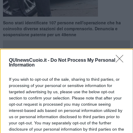
Sono stati identificate 107 persone nell'operazione che ha
coinvolto diverse stazioni del comprensorio. Denuncia e
sospensione patente per un 49enne
QUInewsCuoio.it -
Do Not Process My Personal
Information
COMPRENSORIO DEL CUOIO —
Nel fine settimana, i Carabinieri
della radiomobile di
San Miniato
e dalle stazioni di
San Romano,
If you wish to opt-out of the sale, sharing to third parties, or
Santa Croce sull’Arno, Castelfranco di Sotto e Palaia
, con il
processing of your personal or sensitive information for
supporto del Nas di Livorno, hanno compiuto in importante
targeted advertising by us, please use the below opt-out
operazione di controllo mirata a contrastare il fenomeno della mala
section to confirm your selection. Please note that after your
movida e le infrazioni del codice della strada.
opt-out request is processed you may continue seeing
Denunciato un uomo
di un
49 anni
per guida sotto l’influenza di
interest-based ads based on personal information utilized by
sostanze stupefacenti e rifiuto di sottoporsi agli accertamenti, in
us or personal information disclosed to third parties prior to
quanto risultato positivo al
test salivare
.
L'uomo
si è rifiutato di
your opt-out. You may separately opt-out of the further
effettuare il test di conferma. La patente di guida è stata ritirata ed il
disclosure of your personal information by third parties on the