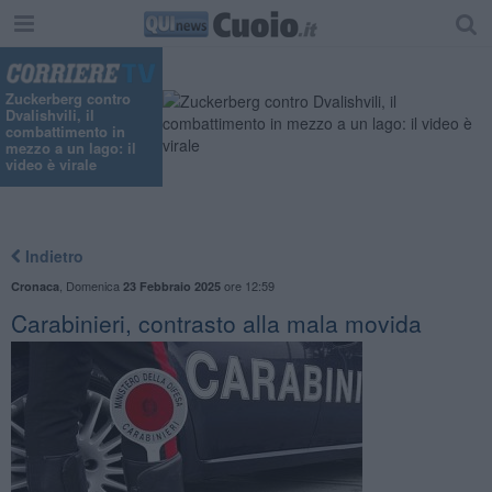
Zuckerberg contro
Dvalishvili, il
combattimento in
mezzo a un lago: il
video è virale
Indietro
,
Domenica
ore 12:59
Cronaca
23 Febbraio 2025
Carabinieri, contrasto alla mala movida