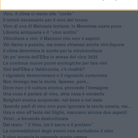
Norme viticole e enologiche che miglioreranno la qualità
​I vini della Maremma si stanno arricchendo
Vino, il clima ci mette alle “corde”
Il terroir necessario per il vino del futuro
​Vino di uva di Malvasia Istriana: in Maremma usata poco
​Libreria antiquaria e il “vino scritto”
​Viticoltura e vini: il Manzoni che non ti aspetti
​Vin Santo e passito, ma erano chiamati anche vini-liquore
Il clima determina le scelte per la vitivinicoltura
Un po' storia dell'Elba in attesa del vino 2025
Le continue nuove prove enologiche per fare vini
Vini dell'Elba e Valdicornia, c'è rivalità?
​I vignaiolo democristano e il vignaiolo comunista
​Non rinnego mai la storia. Spesso, però...
​Dove non c’è cultura enoica, provvede l’immagine
​Una cosa è parlare di vino, altra cosa è venderlo
Bolgheri enoica sorprende: nel bene e nel male
​Quando parli di vino non puoi ignorare la storia umana, ma...
Uva e vino all’Isola del Giglio, mancano ancora due aspetti
​Vino!...e bevanda dealcolizzata
​Dal testo: ” il Vino, tra il sacro e il profano”
Le contraddizioni degli eventi non escludono il vino
​Il vino incrocia la generale storia umana