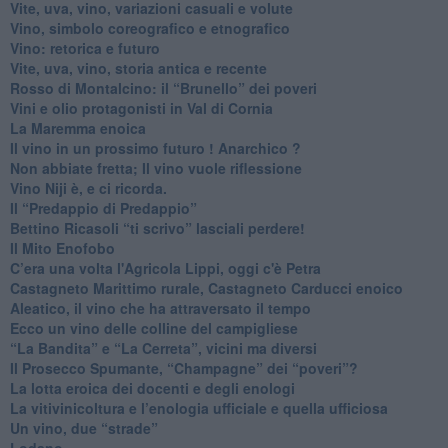
Vite, uva, vino, variazioni casuali e volute
Vino, simbolo coreografico e etnografico
​Vino: retorica e futuro
​Vite, uva, vino, storia antica e recente
​Rosso di Montalcino: il “Brunello” dei poveri
Vini e olio protagonisti in Val di Cornia
​La Maremma enoica
Il vino in un prossimo futuro ! Anarchico ?
​Non abbiate fretta; Il vino vuole riflessione
​Vino Niji è, e ci ricorda.
Il “Predappio di Predappio”
Bettino Ricasoli “ti scrivo” lasciali perdere!
Il Mito Enofobo
​C’era una volta l'Agricola Lippi, oggi c'è Petra
​Castagneto Marittimo rurale, Castagneto Carducci enoico
Aleatico, il vino che ha attraversato il tempo
Ecco un vino delle colline del campigliese
“La Bandita” e “La Cerreta”, vicini ma diversi
​Il Prosecco Spumante, “Champagne” dei “poveri”?
​La lotta eroica dei docenti e degli enologi
​La vitivinicoltura e l’enologia ufficiale e quella ufficiosa
​Un vino, due “strade”