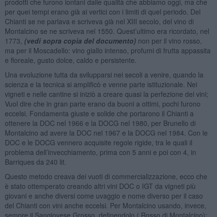
prodotti che furono lontani dalle qualità che abbiamo oggi, ma che
per quei tempi erano già ai vertici con i limiti di quel periodo. Del
Chianti se ne parlava e scriveva già nel XIII secolo, del vino di
Montalcino se ne scriveva nel 1550. Quest’ultimo era ricordato, nel
1773,
(vedi sopra copia del documento)
non per il vino rosso,
ma per il Moscadello: vino giallo intenso, profumi di frutta appassita
e floreale, gusto dolce, caldo e persistente.
Una evoluzione tutta da svilupparsi nei secoli a venire, quando la
scienza e la tecnica si amplificò e venne parte istituzionale. Nei
vigneti e nelle cantine si iniziò a creare quasi la perfezione dei vini;
Vuol dire che in gran parte erano da buoni a ottimi, pochi furono
eccelsi. Fondamenta giuste e solide che portarono il Chianti a
ottenere la DOC nel 1966 e la DOCG nel 1980, per Brunello di
Montalcino ad avere la DOC nel 1967 e la DOCG nel 1984. Con le
DOC e le DOCG vennero acquisite regole rigide, tra le quali il
problema dell’invecchiamento, prima con 5 anni e poi con 4, in
Barriques da 240 lit.
Questo metodo creava dei vuoti di commercializzazione, ecco che
è stato ottemperato creando altri vini DOC o IGT da vigneti più
giovani e anche diversi come uvaggio e nome diverso per il caso
del Chianti con vini anche eccelsi. Per Montalcino usando, invece,
sempre il Sangiovese Grosso, definendolo ( Rosso di Montalcino):