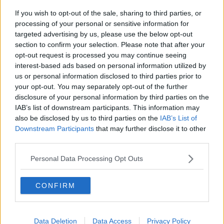
If you wish to opt-out of the sale, sharing to third parties, or
processing of your personal or sensitive information for
Se vuoi leggere le notizie principali della Toscana iscriviti alla
targeted advertising by us, please use the below opt-out
Newsletter QUInews - ToscanaMedia.
Arriva gratis tutti i giorni
section to confirm your selection. Please note that after your
alle 20:00 direttamente nella tua casella di posta.
opt-out request is processed you may continue seeing
Basta cliccare
QUI
interest-based ads based on personal information utilized by
us or personal information disclosed to third parties prior to
Fotogallery
your opt-out. You may separately opt-out of the further
disclosure of your personal information by third parties on the
IAB’s list of downstream participants. This information may
also be disclosed by us to third parties on the
IAB’s List of
Downstream Participants
that may further disclose it to other
third parties.
Personal Data Processing Opt Outs
Ti potrebbe interessare anche:
Articoli dal Blog “Vignaioli e vini” di Nadio Stronchi
CONFIRM
​Che “Odissea sia”
Scuola di vita e creatività
​La volontà di essere “primi”
Data Deletion
Data Access
Privacy Policy