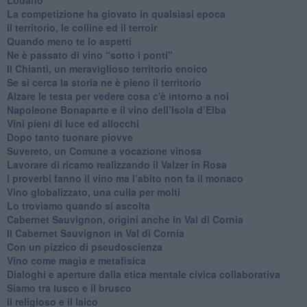
Lodano
​La competizione ha giovato in qualsiasi epoca
Il territorio, le colline ed il terroir
Quando meno te lo aspetti
​Ne è passato di vino “sotto i ponti"
​Il Chianti, un meraviglioso territorio enoico
​Se si cerca la storia ne è pieno il territorio
Alzare le testa per vedere cosa c'è intorno a noi
​Napoleone Bonaparte e il vino dell’Isola d’Elba
Vini pieni di luce ed allocchi
Dopo tanto tuonare piovve
Suvereto, un Comune a vocazione vinosa
Lavorare di ricamo realizzando il Valzer in Rosa
​I proverbi fanno il vino ma l’abito non fa il monaco
Vino globalizzato, una culla per molti
Lo troviamo quando si ascolta
Cabernet Sauvignon, origini anche in Val di Cornia
Il Cabernet Sauvignon in Val di Cornia
Con un pizzico di pseudoscienza
​Vino come magia e metafisica
Dialoghi e aperture dalla etica mentale civica collaborativa
Siamo tra lusco e il brusco
Il religioso e il laico