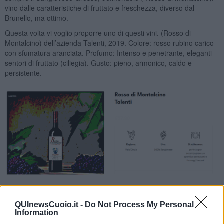
vino dalle caratteristiche di fruttato e freschezza, diverso dal
Brunello, ma ottimo.
Questa volta vi voglio proporre uno di questi vini. (Rosso di
Montalcino) dell’azienda Talenti, 2019. Colore: rosso rubino carico
con sfumatura aranciata. Profumo: Intenso e penetrante, eleganti
sentori di fruttato (ciliegia). Gusto: pieno, armonico, caldo e
persistente.
Nadio Stronchi
QUInewsCuoio.it -
Do Not Process My Personal
Information