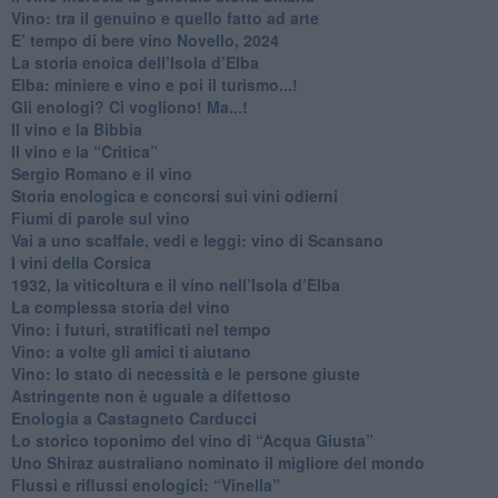
Vino: tra il genuino e quello fatto ad arte
E’ tempo di bere vino Novello, 2024
La storia enoica dell’Isola d’Elba
Elba: miniere e vino e poi il turismo...!
​Gli enologi? Ci vogliono! Ma...!
​Il vino e la Bibbia
​Il vino e la “Critica”
Sergio Romano e il vino
​Storia enologica e concorsi sui vini odierni
Fiumi di parole sul vino
​Vai a uno scaffale, vedi e leggi: vino di Scansano
​I vini della Corsica
​1932, la viticoltura e il vino nell’Isola d’Elba
​La complessa storia del vino
​Vino: i futuri, stratificati nel tempo
Vino: a volte gli amici ti aiutano
Vino: lo stato di necessità e le persone giuste
​Astringente non è uguale a difettoso
Enologia a Castagneto Carducci
Lo storico toponimo del vino di “Acqua Giusta”
Uno Shiraz australiano nominato il migliore del mondo
​Flussi e riflussi enologici: “Vinella”