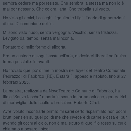
sembra cedere ma poi resiste. Che sembra la stessa ma non lo è
mai per nessuno. Che colora l’aria. Che traballa sul vuoto.
Ho visto gli amici, i colleghi, i genitori e i figli. Teorie di generazioni
di me. Di comunione dell’io.
Mi sono visto nudo, senza vergogna. Vecchio, senza tristezza.
Levigato dal tempo, senza malinconia.
Portatore di mille forme di allegria.
Ero un custode di sogni lassù nell’aria, di desideri liberati nell’unica
forma possibile: in avanti.
Ho trovato quel po’ di me in mostra nel foyer del Teatro Comunale
Pedrazzoli di Fabbrico (RE). E starà lì, appeso e risoluto, fino al 27
febbraio 2025.
La mostra, realizzata da NoveTeatro e Comune di Fabbrico, ha
titolo “Senza tasche” e porta in scena le forme oniriche, generatrici
di meraviglia, dello scultore bresciano Roberto Ciroli.
Avrei voluto incontrarle prima: mi sarei certo risparmiato non pochi
brutti pensieri su quel po’ di me che invece è di carne e ossa e, pur
avendo gli occhi al cielo, non è mai sicuro di quel filo rosso su cui è
chiamato a posare i piedi.