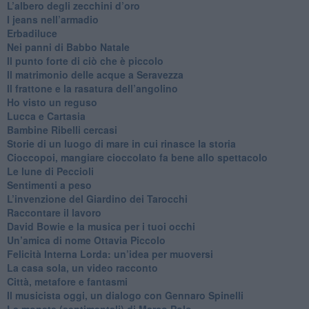
L’albero degli zecchini d’oro
​I jeans nell’armadio
Erbadiluce
Nei panni di Babbo Natale
​Il punto forte di ciò che è piccolo
​Il matrimonio delle acque a Seravezza
​Il frattone e la rasatura dell’angolino
​Ho visto un reguso
Lucca e Cartasia
Bambine Ribelli cercasi
Storie di un luogo di mare in cui rinasce la storia
Cioccopoi, mangiare cioccolato fa bene allo spettacolo
​Le lune di Peccioli
​Sentimenti a peso
​L’invenzione del Giardino dei Tarocchi
​Raccontare il lavoro
David Bowie e la musica per i tuoi occhi
Un’amica di nome Ottavia Piccolo
​Felicità Interna Lorda: un’idea per muoversi
​La casa sola, un video racconto
​Città, metafore e fantasmi
Il musicista oggi, un dialogo con Gennaro Spinelli
Le monete (sentimentali) di Marco Polo