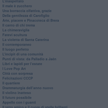
​L’inaspettato
​Il male è zucchero
​Una borraccia olfattiva, grazie
​Della gentilezza di Carofiglio
Arte, piacere e Pinacoteca di Brera
​Il canto di chi trema
La chimeraviglia
​Fatevi scultura
​La violetta di Santa Caterina
​Il contemporaneo
​Il luogo perfetto
​L’incipit di una comunità
Punti di vista: da Palladio a Jaén
​Libri e lapidi per l’estate
​I Love Pop Art
Città con sorpresa
Felicitazioni CCCP
​Il quartiere
​Drammaturgia dell’anno nuovo
​Il violino inatteso
​Il futuro possibile
​Appello con i guanti
​Il tetto amico e il cuore di stelle brillanti