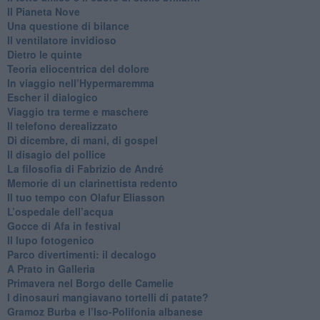
​Il Pianeta Nove
​Una questione di bilance
​Il ventilatore invidioso
​Dietro le quinte
​Teoria eliocentrica del dolore
In viaggio nell’Hypermaremma
​Escher il dialogico
​Viaggio tra terme e maschere
Il telefono derealizzato
​Di dicembre, di mani, di gospel
​Il disagio del pollice
​La filosofia di Fabrizio de André
Memorie di un clarinettista redento
​Il tuo tempo con Olafur Eliasson
​L’ospedale dell’acqua
​Gocce di Afa in festival
​Il lupo fotogenico
​Parco divertimenti: il decalogo
​A Prato in Galleria
​Primavera nel Borgo delle Camelie
I dinosauri mangiavano tortelli di patate?
​Gramoz Burba e l’Iso-Polifonia albanese