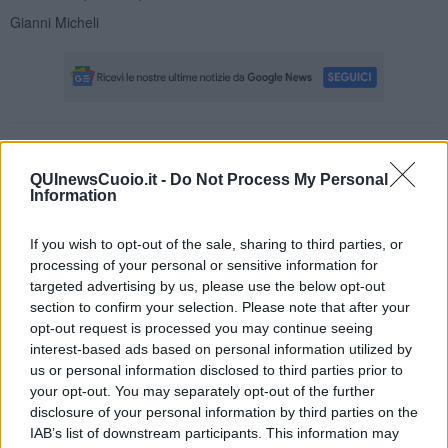
Gianni Micheli
Se vuoi leggere le notizie principali della Toscana iscriviti alla
Newsletter QUInews - ToscanaMedia.
Arriva gratis tutti i giorni
QUInewsCuoio.it -
Do Not Process My Personal
alle 20:00 direttamente nella tua casella di posta.
Information
Basta cliccare
QUI
If you wish to opt-out of the sale, sharing to third parties, or
Fotogallery
processing of your personal or sensitive information for
targeted advertising by us, please use the below opt-out
section to confirm your selection. Please note that after your
opt-out request is processed you may continue seeing
interest-based ads based on personal information utilized by
us or personal information disclosed to third parties prior to
your opt-out. You may separately opt-out of the further
disclosure of your personal information by third parties on the
IAB’s list of downstream participants. This information may