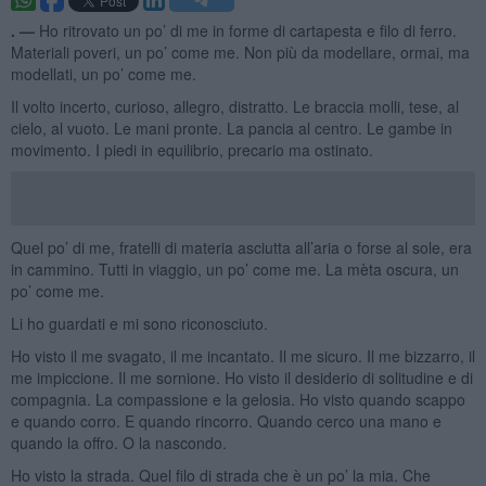
. —
Ho ritrovato un po’ di me in forme di cartapesta e filo di ferro.
Materiali poveri, un po’ come me. Non più da modellare, ormai, ma
modellati, un po’ come me.
Il volto incerto, curioso, allegro, distratto. Le braccia molli, tese, al
cielo, al vuoto. Le mani pronte. La pancia al centro. Le gambe in
movimento. I piedi in equilibrio, precario ma ostinato.
Quel po’ di me, fratelli di materia asciutta all’aria o forse al sole, era
in cammino. Tutti in viaggio, un po’ come me. La mèta oscura, un
po’ come me.
Li ho guardati e mi sono riconosciuto.
Ho visto il me svagato, il me incantato. Il me sicuro. Il me bizzarro, il
me impiccione. Il me sornione. Ho visto il desiderio di solitudine e di
compagnia. La compassione e la gelosia. Ho visto quando scappo
e quando corro. E quando rincorro. Quando cerco una mano e
quando la offro. O la nascondo.
Ho visto la strada. Quel filo di strada che è un po’ la mia. Che