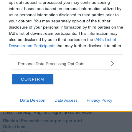
opt-out request is processed you may continue seeing
interest-based ads based on personal information utilized by
us or personal information disclosed to third parties prior to
your opt-out. You may separately opt-out of the further
disclosure of your personal information by third parties on the
IAB’s list of downstream participants. This information may
also be disclosed by us to third parties on the
IAB’s List of
Downstream Participants
that may further disclose it to other
third parties.
Personal Data Processing Opt Outs
CONFIRM
Ti potrebbe interessare anche:
Data Deletion
Data Access
Privacy Policy
Articoli dal Blog “Pagine allegre” di Gianni Micheli
​Ricciotti Ensemble: ovunque e per tutti
Ode ai lacci