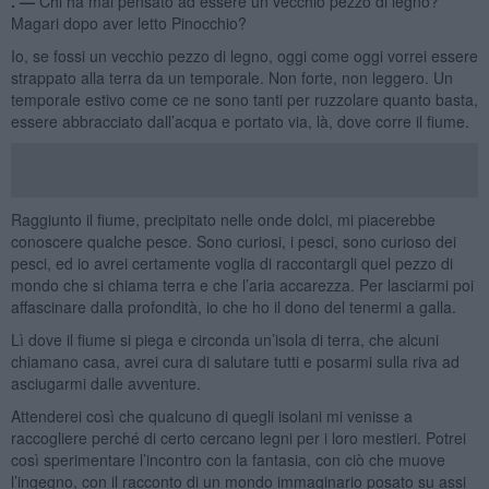
. —
Chi ha mai pensato ad essere un vecchio pezzo di legno?
Magari dopo aver letto Pinocchio?
Io, se fossi un vecchio pezzo di legno, oggi come oggi vorrei essere
strappato alla terra da un temporale. Non forte, non leggero. Un
temporale estivo come ce ne sono tanti per ruzzolare quanto basta,
essere abbracciato dall’acqua e portato via, là, dove corre il fiume.
Raggiunto il fiume, precipitato nelle onde dolci, mi piacerebbe
conoscere qualche pesce. Sono curiosi, i pesci, sono curioso dei
pesci, ed io avrei certamente voglia di raccontargli quel pezzo di
mondo che si chiama terra e che l’aria accarezza. Per lasciarmi poi
affascinare dalla profondità, io che ho il dono del tenermi a galla.
Lì dove il fiume si piega e circonda un’isola di terra, che alcuni
chiamano casa, avrei cura di salutare tutti e posarmi sulla riva ad
asciugarmi dalle avventure.
Attenderei così che qualcuno di quegli isolani mi venisse a
raccogliere perché di certo cercano legni per i loro mestieri. Potrei
così sperimentare l’incontro con la fantasia, con ciò che muove
l’ingegno, con il racconto di un mondo immaginario posato su assi