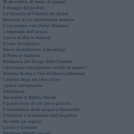
​Di dicembre, di mani, di gospel
​Il disagio del pollice
​La filosofia di Fabrizio de André
Memorie di un clarinettista redento
​Il tuo tempo con Olafur Eliasson
​L’ospedale dell’acqua
​Gocce di Afa in festival
​Il lupo fotogenico
​Parco divertimenti: il decalogo
​A Prato in Galleria
​Primavera nel Borgo delle Camelie
I dinosauri mangiavano tortelli di patate?
​Gramoz Burba e l’Iso-Polifonia albanese
L’albero degli zecchini d’oro
​I jeans nell’armadio
Erbadiluce
Nei panni di Babbo Natale
​Il punto forte di ciò che è piccolo
​Il matrimonio delle acque a Seravezza
​Il frattone e la rasatura dell’angolino
​Ho visto un reguso
Lucca e Cartasia
Bambine Ribelli cercasi