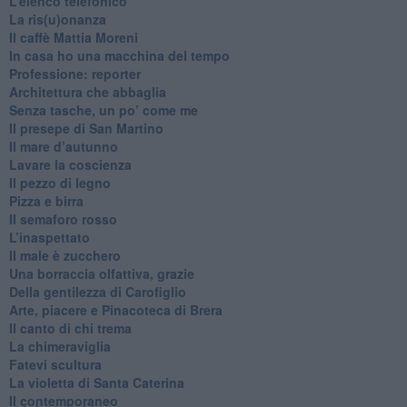
​L’elenco telefonico
​La ris(u)onanza
​Il caffè Mattia Moreni
​In casa ho una macchina del tempo
Professione: reporter
Architettura che abbaglia
​Senza tasche, un po’ come me
​Il presepe di San Martino
​Il mare d’autunno
​Lavare la coscienza
​Il pezzo di legno
​Pizza e birra
​Il semaforo rosso
​L’inaspettato
​Il male è zucchero
​Una borraccia olfattiva, grazie
​Della gentilezza di Carofiglio
Arte, piacere e Pinacoteca di Brera
​Il canto di chi trema
La chimeraviglia
​Fatevi scultura
​La violetta di Santa Caterina
​Il contemporaneo