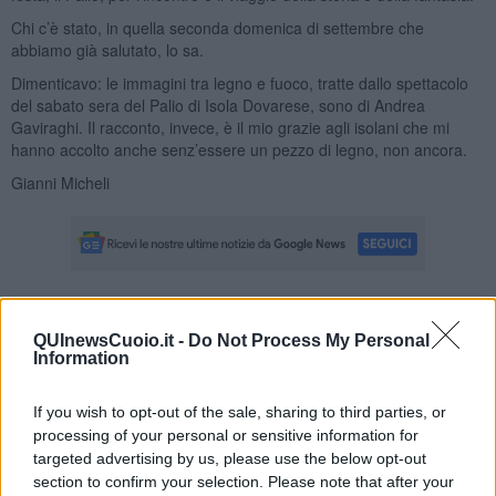
Chi c’è stato, in quella seconda domenica di settembre che
abbiamo già salutato, lo sa.
Dimenticavo: le immagini tra legno e fuoco, tratte dallo spettacolo
del sabato sera del Palio di Isola Dovarese, sono di Andrea
Gaviraghi. Il racconto, invece, è il mio grazie agli isolani che mi
hanno accolto anche senz’essere un pezzo di legno, non ancora.
Gianni Micheli
Se vuoi leggere le notizie principali della Toscana iscriviti alla
QUInewsCuoio.it -
Do Not Process My Personal
Newsletter QUInews - ToscanaMedia.
Arriva gratis tutti i giorni
Information
alle 20:00 direttamente nella tua casella di posta.
Basta cliccare
QUI
If you wish to opt-out of the sale, sharing to third parties, or
processing of your personal or sensitive information for
Fotogallery
targeted advertising by us, please use the below opt-out
section to confirm your selection. Please note that after your