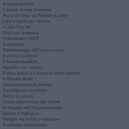
​Il luogo perfetto
​L’incipit di una comunità
Punti di vista: da Palladio a Jaén
​Libri e lapidi per l’estate
​I Love Pop Art
Città con sorpresa
Felicitazioni CCCP
​Il quartiere
​Drammaturgia dell’anno nuovo
​Il violino inatteso
​Il futuro possibile
​Appello con i guanti
​Il tetto amico e il cuore di stelle brillanti
​Il Pianeta Nove
​Una questione di bilance
​Il ventilatore invidioso
​Dietro le quinte
​Teoria eliocentrica del dolore
In viaggio nell’Hypermaremma
​Escher il dialogico
​Viaggio tra terme e maschere
Il telefono derealizzato