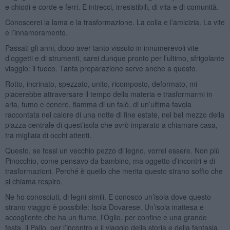
e chiodi e corde e ferri. E intrecci, irresistibili, di vita e di comunità.
Conoscerei la lama e la trasformazione. La colla e l’amicizia. La vite
e l’innamoramento.
Passati gli anni, dopo aver tanto vissuto in innumerevoli vite
d’oggetti e di strumenti, sarei dunque pronto per l’ultimo, sfrigolante
viaggio: il fuoco. Tanta preparazione serve anche a questo.
Rotto, incrinato, spezzato, unito, ricomposto, deformato, mi
piacerebbe attraversare il tempo della materia e trasformarmi in
aria, fumo e cenere, fiamma di un falò, di un’ultima favola
raccontata nel calore di una notte di fine estate, nel bel mezzo della
piazza centrale di quest’isola che avrò imparato a chiamare casa,
tra migliaia di occhi attenti.
Questo, se fossi un vecchio pezzo di legno, vorrei essere. Non più
Pinocchio, come pensavo da bambino, ma oggetto d’incontri e di
trasformazioni. Perché è quello che merita questo strano soffio che
si chiama respiro.
Ne ho conosciuti, di legni simili. E conosco un’isola dove questo
strano viaggio è possibile: Isola Dovarese. Un’isola inattesa e
accogliente che ha un fiume, l’Oglio, per confine e una grande
festa, il Palio, per l’incontro e il viaggio della storia e della fantasia.