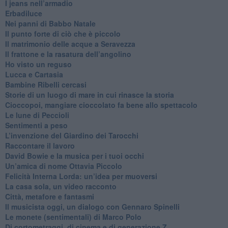
​I jeans nell’armadio
Erbadiluce
Nei panni di Babbo Natale
​Il punto forte di ciò che è piccolo
​Il matrimonio delle acque a Seravezza
​Il frattone e la rasatura dell’angolino
​Ho visto un reguso
Lucca e Cartasia
Bambine Ribelli cercasi
Storie di un luogo di mare in cui rinasce la storia
Cioccopoi, mangiare cioccolato fa bene allo spettacolo
​Le lune di Peccioli
​Sentimenti a peso
​L’invenzione del Giardino dei Tarocchi
​Raccontare il lavoro
David Bowie e la musica per i tuoi occhi
Un’amica di nome Ottavia Piccolo
​Felicità Interna Lorda: un’idea per muoversi
​La casa sola, un video racconto
​Città, metafore e fantasmi
Il musicista oggi, un dialogo con Gennaro Spinelli
Le monete (sentimentali) di Marco Polo
​Di cortometraggi, di cinema e di generazione Z