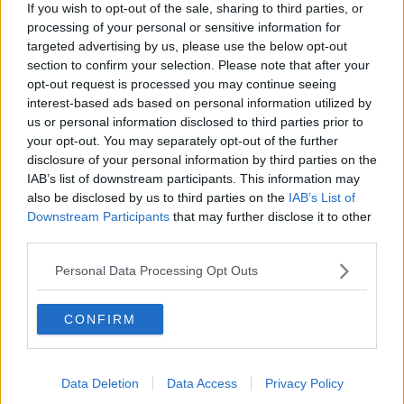
If you wish to opt-out of the sale, sharing to third parties, or
abbia bisogno di sapere come fare:
https://atcomonline.it
.
processing of your personal or sensitive information for
[La foto di gruppo fa riferimento alla presentazione pubblica della
targeted advertising by us, please use the below opt-out
fiaba “Il cuore di stelle brillanti” presso il Bagno Moreno di Marina di
section to confirm your selection. Please note that after your
Grosseto nel recente mese di agosto]
opt-out request is processed you may continue seeing
Gianni Micheli
interest-based ads based on personal information utilized by
us or personal information disclosed to third parties prior to
your opt-out. You may separately opt-out of the further
disclosure of your personal information by third parties on the
IAB’s list of downstream participants. This information may
also be disclosed by us to third parties on the
IAB’s List of
Downstream Participants
that may further disclose it to other
Se vuoi leggere le notizie principali della Toscana iscriviti alla
third parties.
Newsletter QUInews - ToscanaMedia.
Arriva gratis tutti i giorni
alle 20:00 direttamente nella tua casella di posta.
Personal Data Processing Opt Outs
Basta cliccare
QUI
CONFIRM
Fotogallery
Data Deletion
Data Access
Privacy Policy