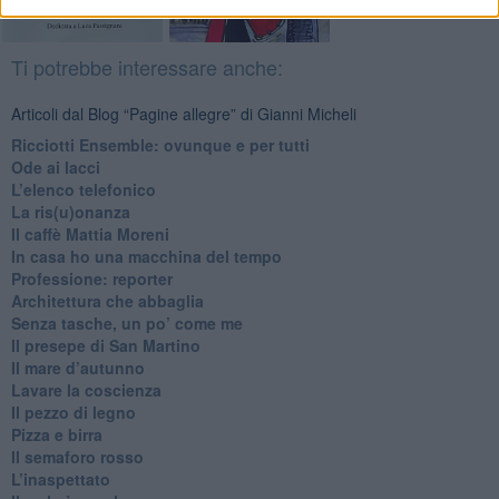
Ti potrebbe interessare anche:
Articoli dal Blog “Pagine allegre” di Gianni Micheli
​Ricciotti Ensemble: ovunque e per tutti
Ode ai lacci
​L’elenco telefonico
​La ris(u)onanza
​Il caffè Mattia Moreni
​In casa ho una macchina del tempo
Professione: reporter
Architettura che abbaglia
​Senza tasche, un po’ come me
​Il presepe di San Martino
​Il mare d’autunno
​Lavare la coscienza
​Il pezzo di legno
​Pizza e birra
​Il semaforo rosso
​L’inaspettato