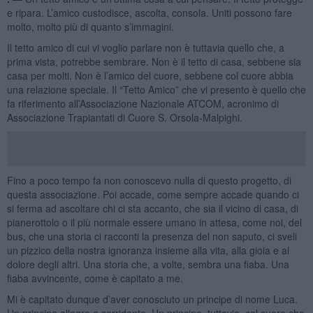
e ripara. L’amico custodisce, ascolta, consola. Uniti possono fare
molto, molto più di quanto s’immagini.
Il tetto amico di cui vi voglio parlare non è tuttavia quello che, a
prima vista, potrebbe sembrare. Non è il tetto di casa, sebbene sia
casa per molti. Non è l’amico del cuore, sebbene col cuore abbia
una relazione speciale. Il “Tetto Amico” che vi presento è quello che
fa riferimento all’Associazione Nazionale ATCOM, acronimo di
Associazione Trapiantati di Cuore S. Orsola-Malpighi.
Fino a poco tempo fa non conoscevo nulla di questo progetto, di
questa associazione. Poi accade, come sempre accade quando ci
si ferma ad ascoltare chi ci sta accanto, che sia il vicino di casa, di
pianerottolo o il più normale essere umano in attesa, come noi, del
bus, che una storia ci racconti la presenza del non saputo, ci sveli
un pizzico della nostra ignoranza insieme alla vita, alla gioia e al
dolore degli altri. Una storia che, a volte, sembra una fiaba. Una
fiaba avvincente, come è capitato a me.
Mi è capitato dunque d’aver conosciuto un principe di nome Luca.
Un principe allegro e sorridente. Un principe, tuttavia, col cuore che