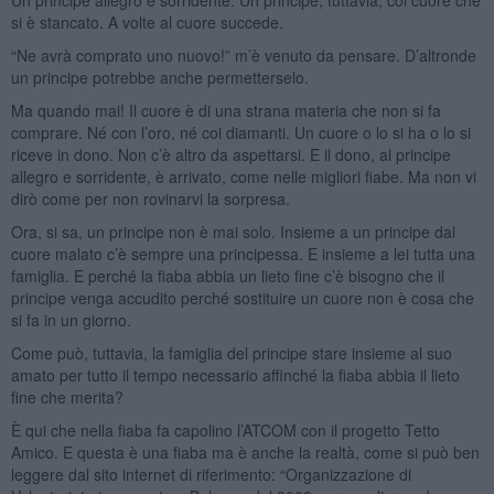
si è stancato. A volte al cuore succede.
“Ne avrà comprato uno nuovo!” m’è venuto da pensare. D’altronde
un principe potrebbe anche permetterselo.
Ma quando mai! Il cuore è di una strana materia che non si fa
comprare. Né con l’oro, né coi diamanti. Un cuore o lo si ha o lo si
riceve in dono. Non c’è altro da aspettarsi. E il dono, al principe
allegro e sorridente, è arrivato, come nelle migliori fiabe. Ma non vi
dirò come per non rovinarvi la sorpresa.
Ora, si sa, un principe non è mai solo. Insieme a un principe dal
cuore malato c’è sempre una principessa. E insieme a lei tutta una
famiglia. E perché la fiaba abbia un lieto fine c’è bisogno che il
principe venga accudito perché sostituire un cuore non è cosa che
si fa in un giorno.
Come può, tuttavia, la famiglia del principe stare insieme al suo
amato per tutto il tempo necessario affinché la fiaba abbia il lieto
fine che merita?
È qui che nella fiaba fa capolino l’ATCOM con il progetto Tetto
Amico. E questa è una fiaba ma è anche la realtà, come si può ben
leggere dal sito internet di riferimento: “Organizzazione di