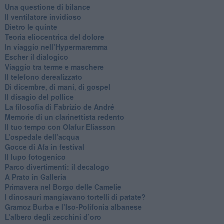
​Una questione di bilance
​Il ventilatore invidioso
​Dietro le quinte
​Teoria eliocentrica del dolore
In viaggio nell’Hypermaremma
​Escher il dialogico
​Viaggio tra terme e maschere
Il telefono derealizzato
​Di dicembre, di mani, di gospel
​Il disagio del pollice
​La filosofia di Fabrizio de André
Memorie di un clarinettista redento
​Il tuo tempo con Olafur Eliasson
​L’ospedale dell’acqua
​Gocce di Afa in festival
​Il lupo fotogenico
​Parco divertimenti: il decalogo
​A Prato in Galleria
​Primavera nel Borgo delle Camelie
I dinosauri mangiavano tortelli di patate?
​Gramoz Burba e l’Iso-Polifonia albanese
L’albero degli zecchini d’oro