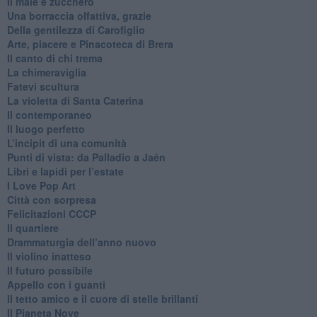
​Il male è zucchero
​Una borraccia olfattiva, grazie
​Della gentilezza di Carofiglio
Arte, piacere e Pinacoteca di Brera
​Il canto di chi trema
La chimeraviglia
​Fatevi scultura
​La violetta di Santa Caterina
​Il contemporaneo
​Il luogo perfetto
​L’incipit di una comunità
Punti di vista: da Palladio a Jaén
​Libri e lapidi per l’estate
​I Love Pop Art
Città con sorpresa
Felicitazioni CCCP
​Il quartiere
​Drammaturgia dell’anno nuovo
​Il violino inatteso
​Il futuro possibile
​Appello con i guanti
​Il tetto amico e il cuore di stelle brillanti
​Il Pianeta Nove