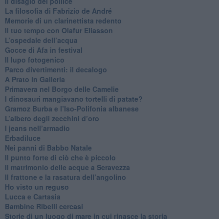
​Il disagio del pollice
​La filosofia di Fabrizio de André
Memorie di un clarinettista redento
​Il tuo tempo con Olafur Eliasson
​L’ospedale dell’acqua
​Gocce di Afa in festival
​Il lupo fotogenico
​Parco divertimenti: il decalogo
​A Prato in Galleria
​Primavera nel Borgo delle Camelie
I dinosauri mangiavano tortelli di patate?
​Gramoz Burba e l’Iso-Polifonia albanese
L’albero degli zecchini d’oro
​I jeans nell’armadio
Erbadiluce
Nei panni di Babbo Natale
​Il punto forte di ciò che è piccolo
​Il matrimonio delle acque a Seravezza
​Il frattone e la rasatura dell’angolino
​Ho visto un reguso
Lucca e Cartasia
Bambine Ribelli cercasi
Storie di un luogo di mare in cui rinasce la storia