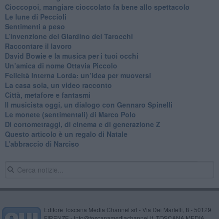
Cioccopoi, mangiare cioccolato fa bene allo spettacolo
​Le lune di Peccioli
​Sentimenti a peso
​L’invenzione del Giardino dei Tarocchi
​Raccontare il lavoro
David Bowie e la musica per i tuoi occhi
Un’amica di nome Ottavia Piccolo
​Felicità Interna Lorda: un’idea per muoversi
​La casa sola, un video racconto
​Città, metafore e fantasmi
Il musicista oggi, un dialogo con Gennaro Spinelli
Le monete (sentimentali) di Marco Polo
​Di cortometraggi, di cinema e di generazione Z
​Questo articolo è un regalo di Natale
L’abbraccio di Narciso
Editore Toscana Media Channel srl - Via Dei Martelli, 8 - 50129
FIRENZE - info@toscanamediachannel.it. TOSCANA MEDIA