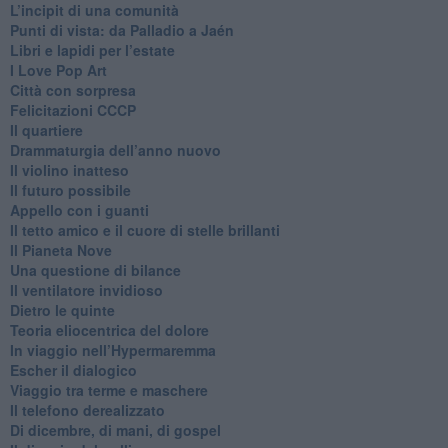
​L’incipit di una comunità
Punti di vista: da Palladio a Jaén
​Libri e lapidi per l’estate
​I Love Pop Art
Città con sorpresa
Felicitazioni CCCP
​Il quartiere
​Drammaturgia dell’anno nuovo
​Il violino inatteso
​Il futuro possibile
​Appello con i guanti
​Il tetto amico e il cuore di stelle brillanti
​Il Pianeta Nove
​Una questione di bilance
​Il ventilatore invidioso
​Dietro le quinte
​Teoria eliocentrica del dolore
In viaggio nell’Hypermaremma
​Escher il dialogico
​Viaggio tra terme e maschere
Il telefono derealizzato
​Di dicembre, di mani, di gospel