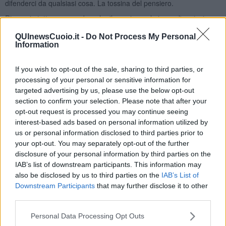
difenderci da qualsiasi cosa. La tossina del pensiero.
Rimangio tutto: non sembra che il pensiero, al giorno d'oggi, sia
granché d'aiuto per l'umanità. Meglio l'IA.
QUInewsCuoio.it -
Do Not Process My Personal
Gianni Micheli
Information
If you wish to opt-out of the sale, sharing to third parties, or
processing of your personal or sensitive information for
targeted advertising by us, please use the below opt-out
section to confirm your selection. Please note that after your
Se vuoi leggere le notizie principali della Toscana iscriviti alla
opt-out request is processed you may continue seeing
Newsletter QUInews - ToscanaMedia.
Arriva gratis tutti i giorni
interest-based ads based on personal information utilized by
alle 20:00 direttamente nella tua casella di posta.
us or personal information disclosed to third parties prior to
your opt-out. You may separately opt-out of the further
Basta cliccare
QUI
disclosure of your personal information by third parties on the
Ti potrebbe interessare anche:
IAB’s list of downstream participants. This information may
also be disclosed by us to third parties on the
IAB’s List of
Articoli dal Blog “Pagine allegre” di Gianni Micheli
Downstream Participants
that may further disclose it to other
​Ricciotti Ensemble: ovunque e per tutti
third parties.
Ode ai lacci
​L’elenco telefonico
Personal Data Processing Opt Outs
​La ris(u)onanza