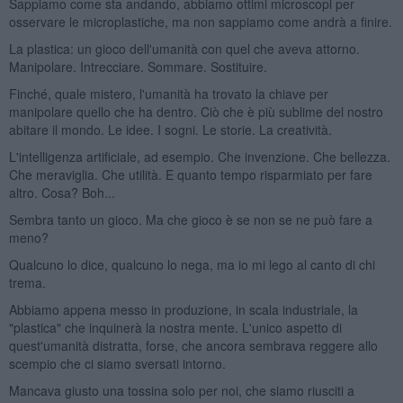
Sappiamo come sta andando, abbiamo ottimi microscopi per
osservare le microplastiche, ma non sappiamo come andrà a finire.
La plastica: un gioco dell'umanità con quel che aveva attorno.
Manipolare. Intrecciare. Sommare. Sostituire.
Finché, quale mistero, l'umanità ha trovato la chiave per
manipolare quello che ha dentro. Ciò che è più sublime del nostro
abitare il mondo. Le idee. I sogni. Le storie. La creatività.
L'intelligenza artificiale, ad esempio. Che invenzione. Che bellezza.
Che meraviglia. Che utilità. E quanto tempo risparmiato per fare
altro. Cosa? Boh...
Sembra tanto un gioco. Ma che gioco è se non se ne può fare a
meno?
Qualcuno lo dice, qualcuno lo nega, ma io mi lego al canto di chi
trema.
Abbiamo appena messo in produzione, in scala industriale, la
"plastica" che inquinerà la nostra mente. L'unico aspetto di
quest'umanità distratta, forse, che ancora sembrava reggere allo
scempio che ci siamo sversati intorno.
Mancava giusto una tossina solo per noi, che siamo riusciti a