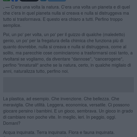
. —
C'era una volta la natura. C'era una volta un pianeta e di quel
che c'era in quel pianeta nulla si creava e nulla si distruggeva ma
tutto si trasformava. E questo era chiaro a tutti. Perfino troppo
semplice.
Poi, un po' per volta, un po' per il guizzo di qualche (maledetto)
genio, un po' per la fregatura della chimica che funziona più di
quanto dovrebbe, nulla si creava e nulla si distruggeva, come al
solito, ma parecchie cose cominciarono a trasformarsi così tanto, a
rivoltarsi se vogliamo, da diventare "dannose", "cancerogene",
perfino "innaturali" anche se la natura, certo, in qualche migliaio di
anni, naturalizza tutto, perfino noi.
La plastica, ad esempio. Che invenzione. Che bellezza. Che
meraviglia. Che utilità. Leggera, economica, versatile. Ci possono
giocare persino i bambini. E un gioco, sembrava. Un gioco in grado
di cambiare non poche vite. In meglio, ieri. In peggio, oggi.
Domani?
Acqua inquinata. Terra inquinata. Flora e fauna inquinata.