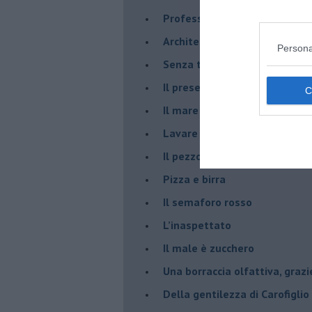
Professione: reporter
Architettura che abbaglia
Persona
​Senza tasche, un po’ come m
​Il presepe di San Martino
​Il mare d’autunno
​Lavare la coscienza
​Il pezzo di legno
​Pizza e birra
​Il semaforo rosso
​L’inaspettato
​Il male è zucchero
​Una borraccia olfattiva, grazi
​Della gentilezza di Carofiglio