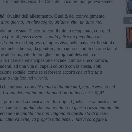
ella mia adolescenza. La Città del Tricolore non poteva essere
ità
. Qualità dell’allestimento. Qualità del coinvolgimento
A
 altro giorno, un altro sogno, un’altra vita, un altro me
.
via, non è stata l’incontro con il mio io recuperato, con quel
eva pur lui
posso essere stupido felice un prepolitico un
ie d’amore
ma l’ingresso, improvviso, nelle passate riflessioni e
 in quelle che ora, da genitore, immagino e codifico come tali: di
e altissimo, vite di famiglie con figli adolescenti, con
 dalla ricercata emancipazione sociale, culturale, economica,
ndenti, ad una vita di capelli colorati con la cresta, abiti
azione sociale, come se si fossero accorti
che esiste una
lismo inquieto nel viverla
.
ni che urlavano
non c’è modo di fuggire mai, mai
. Avevano dei
a:
I sogni del mattino non hanno l’oro in bocca
. E i figli?
, pure loro. La musica per i loro figli. Quella stessa musica che
e cercando
le qualità che non rendono in questa razza umana che
cercando
le qualità che non valgono in questa età di mezzo
,
ur tutto va bene, va proprio tutto bene… fatevi coraggio il