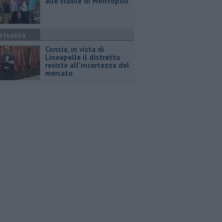
alle scuole di Montopoli
ttualità
Concia, in vista di
Lineapelle il distretto
resiste all'incertezza del
mercato