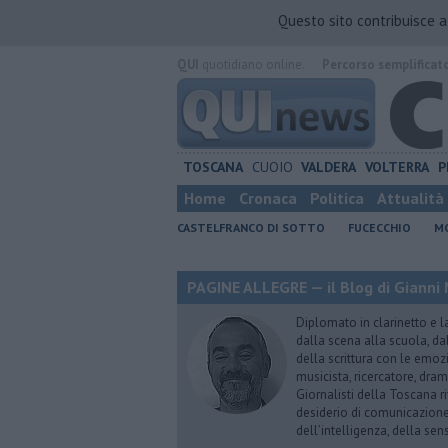
Questo sito contribuisce 
QUI
quotidiano online.
Percorso semplificat
TOSCANA
CUOIO
VALDERA
VOLTERRA
P
Home
Cronaca
Politica
Attualità
CASTELFRANCO DI SOTTO
FUCECCHIO
MO
PAGINE ALLEGRE — il Blog di Gianni 
Diplomato in clarinetto e l
dalla scena alla scuola, da
della scrittura con le emozi
musicista, ricercatore, dram
Giornalisti della Toscana r
desiderio di comunicazione i
dell’intelligenza, della sens