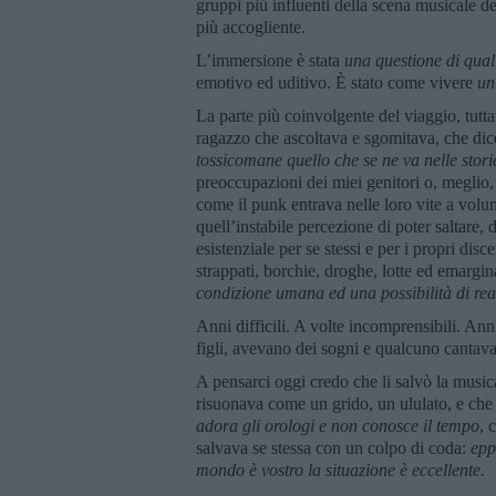
gruppi più influenti della scena musicale d
più accogliente.
L’immersione è stata
una questione di qual
emotivo ed uditivo. È stato come vivere
un
La parte più coinvolgente del viaggio, tutta
ragazzo che ascoltava e sgomitava, che dic
tossicomane quello che se ne va nelle stor
preoccupazioni dei miei genitori o, meglio,
come il punk entrava nelle loro vite a volum
quell’instabile percezione di poter saltare,
esistenziale per se stessi e per i propri disce
strappati, borchie, droghe, lotte ed emargin
condizione umana ed una possibilità di rea
Anni difficili. A volte incomprensibili. An
figli, avevano dei sogni e qualcuno cantav
A pensarci oggi credo che li salvò la musica
risuonava come un grido, un ululato, e ch
adora gli orologi e non conosce il tempo
, 
salvava se stessa con un colpo di coda:
epp
mondo è vostro la situazione è eccellente.