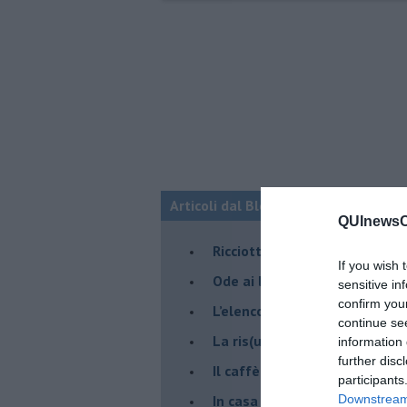
Articoli dal Blog “Pagine allegre” di
QUInewsCu
​Ricciotti Ensemble: ovunque e
If you wish 
Ode ai lacci
sensitive in
confirm you
​L’elenco telefonico
continue se
​La ris(u)onanza
information 
further disc
​Il caffè Mattia Moreni
participants
​In casa ho una macchina del
Downstream 