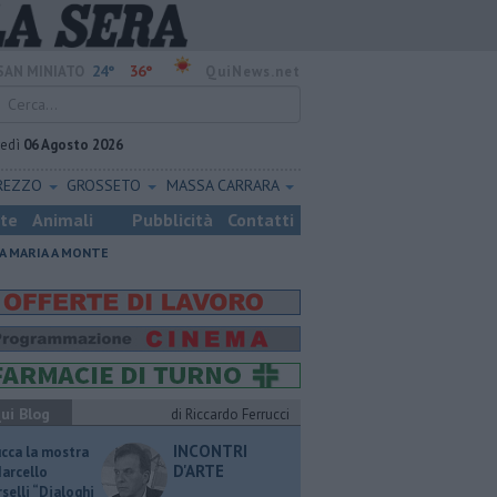
24°
36°
SAN MINIATO
QuiNews.net
vedì
06 Agosto 2026
REZZO
GROSSETO
MASSA CARRARA
ste
Animali
Pubblicità
Contatti
A MARIA A MONTE
ui Blog
di Riccardo Ferrucci
INCONTRI
ucca la mostra
D'ARTE
Marcello
selli “Dialoghi