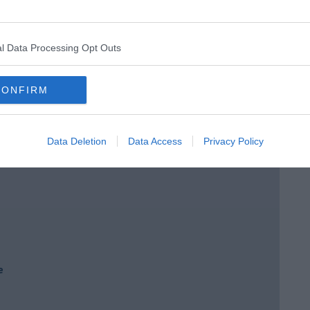
l Data Processing Opt Outs
e
CONFIRM
Data Deletion
Data Access
Privacy Policy
e