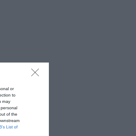
sonal or
ection to
ou may
 personal
out of the
 downstream
B’s List of