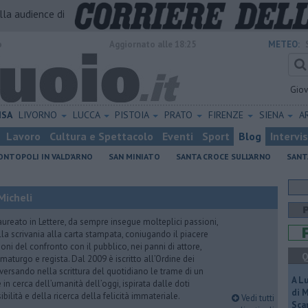
alla audience di
o
Aggiornato alle 18:25
METEO:
Gio
ISA
LIVORNO
LUCCA
PISTOIA
PRATO
FIRENZE
SIENA
A
Lavoro
Cultura e Spettacolo
Eventi
Sport
Blog
Intervi
NTOPOLI IN VALD'ARNO
SAN MINIATO
SANTA CROCE SULL'ARNO
SANT
Micheli
aureato in Lettere, da sempre insegue molteplici passioni,
lla scrivania alla carta stampata, coniugando il piacere
oni del confronto con il pubblico, nei panni di attore,
Q
maturgo e regista. Dal 2009 è iscritto all’Ordine dei
iversando nella scrittura del quotidiano le trame di un
A L
n cerca dell’umanità dell’oggi, ispirata dalle doti
di 
ibilità e della ricerca della felicità immateriale.
Vedi tutti
Scar