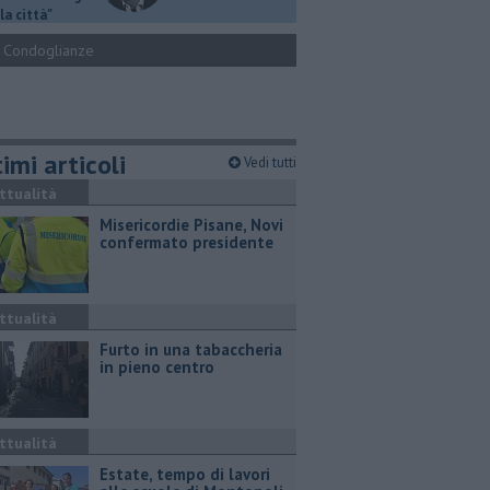
la città"
Condoglianze
imi articoli
Vedi tutti
ttualità
Misericordie Pisane, Novi
confermato presidente
ttualità
Furto in una tabaccheria
in pieno centro
ttualità
Estate, tempo di lavori