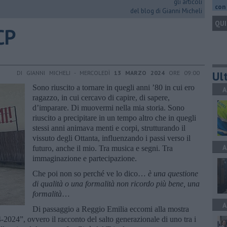
gli articoli
con 
del blog di Gianni Micheli
QUI
CP
Ult
DI GIANNI MICHELI - MERCOLEDÌ
13 MARZO 2024
ORE 09:00
Sono riuscito a tornare in quegli anni ’80 in cui ero
A
ragazzo, in cui cercavo di capire, di sapere,
d’imparare. Di muovermi nella mia storia. Sono
riuscito a precipitare in un tempo altro che in quegli
stessi anni animava menti e corpi, strutturando il
vissuto degli Ottanta, influenzando i passi verso il
A
futuro, anche il mio. Tra musica e segni. Tra
immaginazione e partecipazione.
Che poi non so perché ve lo dico…
è una questione
di qualità o una formalità non ricordo più bene, una
formalità
…
A
Di passaggio a Reggio Emilia eccomi alla mostra
-2024”, ovvero il racconto del salto generazionale di uno tra i