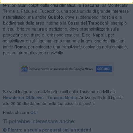
territori alpini colpiti dalla crisi climatica; la
Toscana
, da Montecatini
Terme al Padule di Fucecchio, una zona umida di grande interesse
naturalistico, ma anche
Gubbio
, dove si difendono i boschi e la
biodiversità delle aree interne o la
Costa dei Trabocchi
, esempio
di equilibrio tra natura e tradizione, dove si sensibilizzerà sulla
protezione del mare e l'erosione costiera. E poi
Napoli
, per
sensibilizzare sull’inquinamento marino e la gestione dei rifiuti ed
infine
Roma
, per chiedere una transizione ecologica nella capitale,
per un futuro più verde e vivibile.
Se vuoi leggere le notizie principali della Toscana iscriviti alla
Newsletter QUInews - ToscanaMedia.
Arriva gratis tutti i giorni
alle 20:00 direttamente nella tua casella di posta.
Basta cliccare
QUI
Ti potrebbe interessare anche:
Rientro a scuola per quasi 3mila studenti