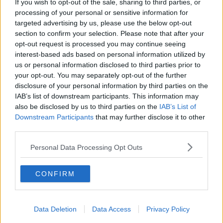
paese
e
sensibilizzare l’opinione pubblica su sfide ecologiche
If you wish to opt-out of the sale, sharing to third parties, or
cruciali
, dalla protezione della biodiversità alla difesa delle riserve
processing of your personal or sensitive information for
marine. L’obiettivo è
promuovere comportamenti sostenibili
e il
targeted advertising by us, please use the below opt-out
rispetto per la natura
, per salvaguardare un patrimonio
section to confirm your selection. Please note that after your
ambientale da proteggere.
opt-out request is processed you may continue seeing
interest-based ads based on personal information utilized by
us or personal information disclosed to third parties prior to
your opt-out. You may separately opt-out of the further
disclosure of your personal information by third parties on the
Anche il territorio del comprensorio del Cuoio è protagonista, infatti,
la sesta data del tour avrà, in data 17 Settembre, come location il
IAB’s list of downstream participants. This information may
Padule di Fucecchio, zona di fondamentale interesse per la
also be disclosed by us to third parties on the
IAB’s List of
biodiversità di migliaia di specie animali e vegetali, nonché la
Downstream Participants
that may further disclose it to other
palude interna più estesa d'Italia.
third parties.
Ogni tappa toccherà luoghi simbolo di sfide ecologiche e culturali:
Personal Data Processing Opt Outs
Milano
, dove l’inquinamento urbano è una problematica crescente;
Torino
, dove la riqualificazione fluviale e la riduzione delle
emissioni sono urgenti.
Crespi d’Adda
, dove si può celebrare
CONFIRM
l’armonia tra lavoro, comunità e natura, promuovendo la difesa dei
corsi d’acqua, la mobilità sostenibile e la tutela del paesaggio
fluviale e
Verona
, dove si affronteranno temi legati all’agricoltura
Data Deletion
Data Access
Privacy Policy
sostenibile e alla difesa dei paesaggi rurali minacciati dalla
cementificazione. E poi ancora
Trento
, dove si sosterranno i