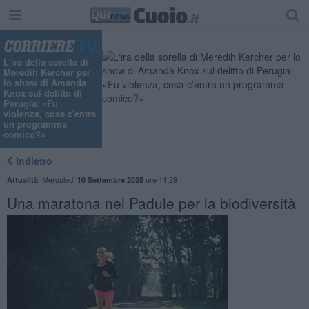
L'ira della sorella di
Meredih Kercher per
lo show di Amanda
Knox sul delitto di
Perugia: «Fu
violenza, cosa c'entra
un programma
comico?»
Indietro
,
Mercoledì
ore 11:29
Attualità
10 Settembre 2025
Una maratona nel Padule per la biodiversità