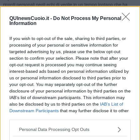
ricordi personali negli echi di veglie in un tempo lontano che ha
lasciato un alone di tenera nostalgia. E allora mentre scorrono le
pagine del libro, ci si trova lì a giocare a ramino, a risuolare
QUInewsCuoio.it -
Do Not Process My Personal
scarponi o al circolo politico. Il lettore si trova ad associare i
Information
personaggi del libro a persone reali, con caratteristiche che ogni
abitante della montagna potrebbe aver conosciuto. Così la mente
If you wish to opt-out of the sale, sharing to third parties, or
bussa al cuore che, di rimando, come in un cerchio, riporta in
processing of your personal or sensitive information for
superficie volti conosciuti e aneddoti divenuti nel tempo eredità
targeted advertising by us, please use the below opt-out
comune di un’intera comunità. La condivisione di un passato,
section to confirm your selection. Please note that after your
seppure semplice, in cui ciascuno riconosce le sue radici identitarie,
opt-out request is processed you may continue seeing
acuisce il senso di appartenenza ad un luogo e ad un gruppo di
interest-based ads based on personal information utilized by
persone che, proprio in virtù di quel patrimonio comune di ricordi e
us or personal information disclosed to third parties prior to
abitudini, vengono percepite come affini. Da questa associazione
your opt-out. You may separately opt-out of the further
tra le pagine del libro e il riconoscimento della propria
disclosure of your personal information by third parties on the
appartenenza a quel che è derivato da quel mondo, nasce un
IAB’s list of downstream participants. This information may
sentimento di tenerezza.
also be disclosed by us to third parties on the
IAB’s List of
A dispetto della durezza della vita nel dopoguerra e delle ferite
Downstream Participants
that may further disclose it to other
lasciate dal conflitto quello che emerge dal racconto è l’ attenzione
third parties.
delle persone per il proprio prossimo, nei piccoli gesti che le
economie familiari potevano concedere, in un piatto di farinata di
Personal Data Processing Opt Outs
cavolo, in una fetta di crostata, in un’immancabile bicchierino di
caffè, un bene così prezioso per quei tempi ma che non poteva