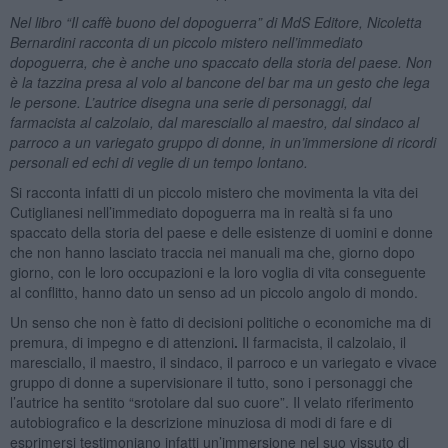
Nel libro “Il caffè buono del dopoguerra” di MdS Editore, Nicoletta
Bernardini racconta di un piccolo mistero nell’immediato
dopoguerra, che è anche uno spaccato della storia del paese. Non
è la tazzina presa al volo al bancone del bar ma un gesto che lega
le persone. L’autrice disegna una serie di personaggi, dal
farmacista al calzolaio, dal maresciallo al maestro, dal sindaco al
parroco a un variegato gruppo di donne, in un’immersione di ricordi
personali ed echi di veglie di un tempo lontano.
Si racconta infatti di un piccolo mistero che movimenta la vita dei
Cutiglianesi nell’immediato dopoguerra ma in realtà si fa uno
spaccato della storia del paese e delle esistenze di uomini e donne
che non hanno lasciato traccia nei manuali ma che, giorno dopo
giorno, con le loro occupazioni e la loro voglia di vita conseguente
al conflitto, hanno dato un senso ad un piccolo angolo di mondo.
Un senso che non è fatto di decisioni politiche o economiche ma di
premura, di impegno e di attenzioni
.
Il farmacista, il calzolaio, il
maresciallo, il maestro, il sindaco, il parroco e un variegato e vivace
gruppo di donne a supervisionare il tutto, sono i personaggi che
l’autrice ha sentito “srotolare dal suo cuore”. Il velato riferimento
autobiografico e la descrizione minuziosa di modi di fare e di
esprimersi testimoniano infatti un’immersione nel suo vissuto di