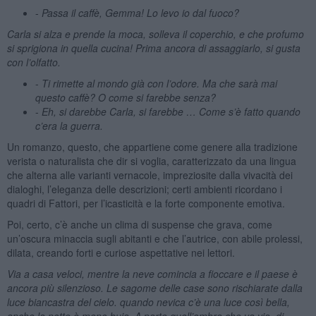
-
Passa il caffè, Gemma! Lo levo io dal fuoco?
Carla si alza e prende la moca, solleva il coperchio, e che profumo
si sprigiona in quella cucina! Prima ancora di assaggiarlo, si gusta
con l’olfatto.
-
Ti rimette al mondo già con l’odore. Ma che sarà mai
questo caffè? O come si farebbe senza?
-
Eh, si darebbe Carla, si farebbe … Come s’è fatto quando
c’era la guerra.
Un romanzo, questo, che appartiene come genere alla tradizione
verista o naturalista che dir si voglia, caratterizzato da una lingua
che alterna alle varianti vernacole, impreziosite dalla vivacità dei
dialoghi, l’eleganza delle descrizioni; certi ambienti ricordano i
quadri di Fattori, per l’icasticità e la forte componente emotiva.
Poi, certo, c’è anche un clima di suspense che grava, come
un’oscura minaccia sugli abitanti e che l’autrice, con abile prolessi,
dilata, creando forti e curiose aspettative nei lettori.
Via a casa veloci, mentre la neve comincia a fioccare e il paese è
ancora più silenzioso. Le sagome delle case sono rischiarate dalla
luce biancastra del cielo. quando nevica c’è una luce così bella,
anche la notte è meno buia. A parte quell’ombra che va via, di