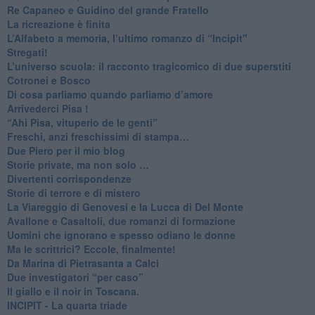
Re Capaneo e Guidino del grande Fratello
La ricreazione è finita
​L’Alfabeto a memoria, l’ultimo romanzo di “Incipit"
​Stregati!
L’universo scuola: il racconto tragicomico di due superstiti
Cotronei e Bosco
Di cosa parliamo quando parliamo d’amore
Arrivederci Pisa !
​“Ahi Pisa, vituperio de le genti”
Freschi, anzi freschissimi di stampa…
​Due Piero per il mio blog
​Storie private, ma non solo …
Divertenti corrispondenze
Storie di terrore e di mistero
La Viareggio di Genovesi e la Lucca di Del Monte
Avallone e Casaltoli, due romanzi di formazione
​Uomini che ignorano e spesso odiano le donne
Ma le scrittrici? Eccole, finalmente!
Da Marina di Pietrasanta a Calci
​Due investigatori “per caso”
​Il giallo e il noir in Toscana.
INCIPIT - La quarta triade