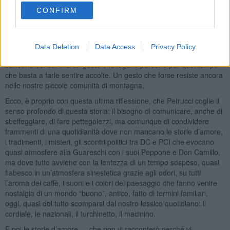
mancare per accompagnare e sottolineare veglie allegre, lenire un
CONFIRM
poco ricordi dolorosi o sancire decisioni importanti. Il caffè come
rimedio ancora più buono dopo aver assaporato il caffè finto, di
faggiola, di cicoria o di chissà cosa durante la guerra.
Data Deletion
Data Access
Privacy Policy
“Il caffè buono del dopoguerra “non è la tazzina presa al volo al
bancone del bar ma un gesto che lega le persone per quel tempo
che basta a farle sentire accolte. Un gesto che forse resiste ancora
nelle nostre piccole comunità di montagna.
Ecco, è proprio con questa ultima riflessione, che Petrucci coglie il
senso profondo di questa storia: il bisogno di comunicare, anche di
sbeffeggiare, di fare pettegolezzi, ma comunque di condividere
frammenti di una quotidianità dove non mancano le storie d’amore,
i tradimenti, i misteri, gli scontri politici tra DC e PCI che evocano
quasi atmosfere alla Guareschi con i suoi Peppone e Don Camillo,
ma dove tutto avviene con la lentezza di un tempo sospeso, quasi
fiabesco in un’atmosfera sinestetica grazie agli odori, su tutti
l’aroma del caffè, i suoni e i colori del paesaggio che fanno venire
nostalgia di un mondo “buono”, antico, fatto di termini familiari,
oggi, quasi del tutto scomparsi dal nostro lessico quotidiano: il
cordiale, le nazionali, il turchinetto, il macinino.
E poi le storie d’amore … che non vi racconterò perché vi