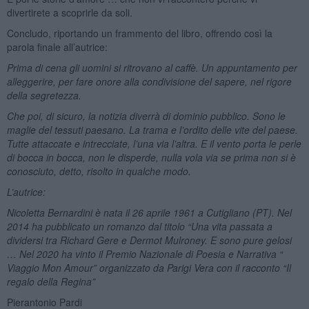
divertirete a scoprirle da soli.
Concludo, riportando un frammento del libro, offrendo così la
parola finale all’autrice:
Prima di cena gli uomini si ritrovano al caffè. Un appuntamento per
alleggerire, per fare onore alla condivisione del sapere, nel rigore
della segretezza.
Che poi, di sicuro, la notizia diverrà di dominio pubblico. Sono le
maglie del tessuti paesano. La trama e l’ordito delle vite del paese.
Tutte attaccate e intrecciate, l’una via l’altra. E il vento porta le perle
di bocca in bocca, non le disperde, nulla vola via se prima non si è
conosciuto, detto, risolto in qualche modo.
L’autrice:
Nicoletta Bernardini è nata il 26 aprile 1961 a Cutigliano (PT).
Nel
2014 ha pubblicato un romanzo dal titolo “Una vita passata a
dividersi tra Richard Gere e Dermot Mulroney. E sono pure gelosi
…
Nel 2020 ha vinto il Premio Nazionale di Poesia e Narrativa “
Viaggio Mon Amour” organizzato da Parigi Vera con il racconto “Il
regalo della Regina”
Pierantonio Pardi