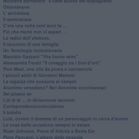
​Nicoletta Bernardini "Il caffè buono del dopoguerra
​Ottantanove
​L’ alchimista
Il seminarista
​C’era una volta cent’anni fa …
​Fin che morte non vi separi …
​Le radici dell’elleboro.
​Il racconto di una famiglia.
Un ‘Antologia rivoluzionaria
​Maurizio Gazzarri "Vita fronte retro"
​Alessandra Favati "Il coraggio tra i fiori d’orti"
​Pino Masi, una vita da poeta e cantastorie
​I piccoli addii di Giovanni Mariotti
​La ragazza che sussurra ai vampiri
​Anonimo veneziano? No! Anonimo vecchianese!
​Sei pisano se
​L’al di là … in diciannove racconti
Corrispondenze/coincidenze
Il bidello
Lulù, ovvero il dramma di un personaggio in cerca d'autore
Le cose belle accadono sempre in estate
Roan Johnson, Prove di felicità a Roma Est
Piero Pancanti, L’albero delle nespole