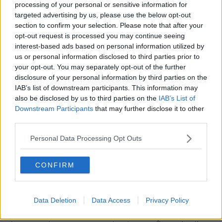
processing of your personal or sensitive information for
esposizioni pubblicitarie, sono in corso specifiche attività di controllo
targeted advertising by us, please use the below opt-out
e recupero dell’evasione. Il presupposto del canone è la diffusione
di messaggi pubblicitari, anche abusiva, mediante impianti installati
section to confirm your selection. Please note that after your
su suolo pubblico o su beni privati visibili da luoghi pubblici, nonché
opt-out request is processed you may continue seeing
all’esterno di veicoli adibiti a uso pubblico o privato".
interest-based ads based on personal information utilized by
us or personal information disclosed to third parties prior to
your opt-out. You may separately opt-out of the further
disclosure of your personal information by third parties on the
IAB’s list of downstream participants. This information may
"Il Regolamento comunale prevede che chiunque intenda installare
also be disclosed by us to third parties on the
IAB’s List of
o modificare insegne, targhe, cartelli o altri mezzi pubblicitari visibili
Downstream Participants
that may further disclose it to other
dall’esterno debba presentare preventiva domanda di
third parties.
autorizzazione - continua l'amministrazione comunale -
Nei casi in
cui siano riscontrate esposizioni pubblicitarie prive di
Personal Data Processing Opt Outs
autorizzazione o dichiarazione
, vengono applicate le disposizioni
regolamentari vigenti, con l’emissione di avvisi di accertamento
esecutivi e l’irrogazione delle relative sanzioni e indennità.
CONFIRM
"Si precisa che per il Canone Unico Patrimoniale non si applica
l’istituto del contraddittorio preventivo previsto dallo Statuto dei
Diritti del Contribuente, trattandosi di un’entrata di natura
Data Deletion
Data Access
Privacy Policy
patrimoniale e non tributaria. Restano comunque garantiti gli
strumenti di tutela previsti dall’ordinamento, quali la richiesta di