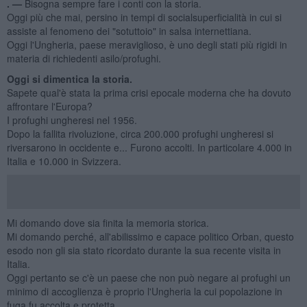
. —
Bisogna sempre fare i conti con la storia.
Oggi più che mai, persino in tempi di socialsuperficialità in cui si
assiste al fenomeno dei "sotuttoio" in salsa internettiana.
Oggi l'Ungheria, paese meraviglioso, è uno degli stati più rigidi in
materia di richiedenti asilo/profughi.
Oggi si dimentica la storia.
Sapete qual'è stata la prima crisi epocale moderna che ha dovuto
affrontare l'Europa?
I profughi ungheresi nel 1956.
Dopo la fallita rivoluzione, circa 200.000 profughi ungheresi si
riversarono in occidente e... Furono accolti. In particolare 4.000 in
Italia e 10.000 in Svizzera.
Mi domando dove sia finita la memoria storica.
Mi domando perché, all'abilissimo e capace politico Orban, questo
esodo non gli sia stato ricordato durante la sua recente visita in
Italia.
Oggi pertanto se c'è un paese che non può negare ai profughi un
minimo di accoglienza è proprio l'Ungheria la cui popolazione in
fuga fu accolta e protetta.