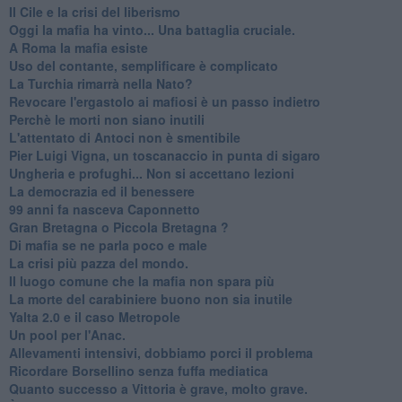
Il Cile e la crisi del liberismo
Oggi la mafia ha vinto... Una battaglia cruciale.
A Roma la mafia esiste
Uso del contante, semplificare è complicato
La Turchia rimarrà nella Nato?
Revocare l'ergastolo ai mafiosi è un passo indietro
Perchè le morti non siano inutili
L'attentato di Antoci non è smentibile
Pier Luigi Vigna, un toscanaccio in punta di sigaro
Ungheria e profughi... Non si accettano lezioni
La democrazia ed il benessere
99 anni fa nasceva Caponnetto
Gran Bretagna o Piccola Bretagna ?
Di mafia se ne parla poco e male
La crisi più pazza del mondo.
Il luogo comune che la mafia non spara più
La morte del carabiniere buono non sia inutile
Yalta 2.0 e il caso Metropole
​Un pool per l'Anac.
Allevamenti intensivi, dobbiamo porci il problema
Ricordare Borsellino senza fuffa mediatica
​Quanto successo a Vittoria è grave, molto grave.