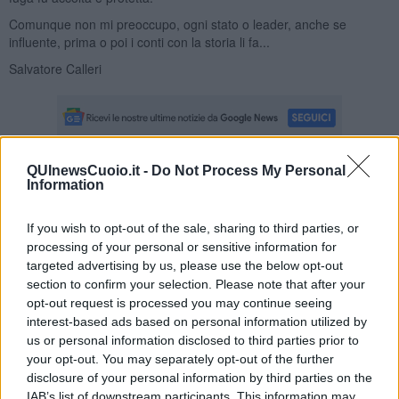
Comunque non mi preoccupo, ogni stato o leader, anche se
influente, prima o poi i conti con la storia li fa...
Salvatore Calleri
QUInewsCuoio.it -
Do Not Process My Personal
Se vuoi leggere le notizie principali della Toscana iscriviti alla
Information
Newsletter QUInews - ToscanaMedia.
Arriva gratis tutti i giorni
alle 20:00 direttamente nella tua casella di posta.
If you wish to opt-out of the sale, sharing to third parties, or
Basta cliccare
QUI
processing of your personal or sensitive information for
targeted advertising by us, please use the below opt-out
Ti potrebbe interessare anche:
section to confirm your selection. Please note that after your
opt-out request is processed you may continue seeing
Articoli dal Blog “Legalità e non solo” di Salvatore Calleri
interest-based ads based on personal information utilized by
Il “dopo” Matteo Messina Denaro
us or personal information disclosed to third parties prior to
Vademecum antimafia per gli elettori
your opt-out. You may separately opt-out of the further
Toscana chiama Palermo
disclosure of your personal information by third parties on the
Serve un esercito europeo
IAB’s list of downstream participants. This information may