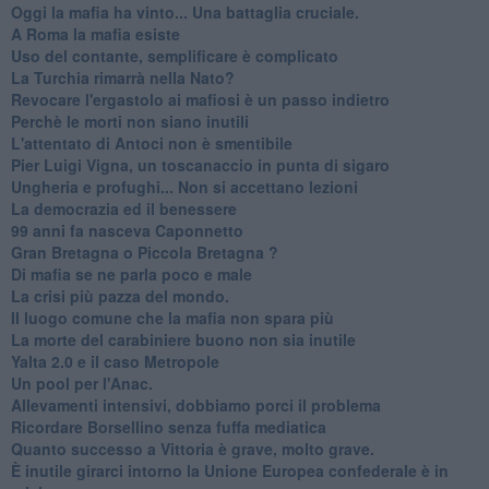
Oggi la mafia ha vinto... Una battaglia cruciale.
A Roma la mafia esiste
Uso del contante, semplificare è complicato
La Turchia rimarrà nella Nato?
Revocare l'ergastolo ai mafiosi è un passo indietro
Perchè le morti non siano inutili
L'attentato di Antoci non è smentibile
Pier Luigi Vigna, un toscanaccio in punta di sigaro
Ungheria e profughi... Non si accettano lezioni
La democrazia ed il benessere
99 anni fa nasceva Caponnetto
Gran Bretagna o Piccola Bretagna ?
Di mafia se ne parla poco e male
La crisi più pazza del mondo.
Il luogo comune che la mafia non spara più
La morte del carabiniere buono non sia inutile
Yalta 2.0 e il caso Metropole
​Un pool per l'Anac.
Allevamenti intensivi, dobbiamo porci il problema
Ricordare Borsellino senza fuffa mediatica
​Quanto successo a Vittoria è grave, molto grave.
​È inutile girarci intorno la Unione Europea confederale è in