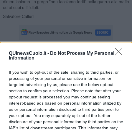
dimentichiamo. In gergo "non facciamo feriti" nella guerra alla mafia
ed ai suoi utili idioti.
Salvatore Calleri
QUInewsCuoio.it -
Do Not Process My Personal
Se vuoi leggere le notizie principali della Toscana iscriviti alla
Information
Newsletter QUInews - ToscanaMedia.
Arriva gratis tutti i giorni
alle 20:00 direttamente nella tua casella di posta.
If you wish to opt-out of the sale, sharing to third parties, or
Basta cliccare
QUI
processing of your personal or sensitive information for
Ti potrebbe interessare anche:
targeted advertising by us, please use the below opt-out
section to confirm your selection. Please note that after your
Articoli dal Blog “Legalità e non solo” di Salvatore Calleri
opt-out request is processed you may continue seeing
interest-based ads based on personal information utilized by
Il “dopo” Matteo Messina Denaro
us or personal information disclosed to third parties prior to
Vademecum antimafia per gli elettori
your opt-out. You may separately opt-out of the further
Toscana chiama Palermo
Serve un esercito europeo
disclosure of your personal information by third parties on the
I superbonus rischiano di favorire la mafia
IAB’s list of downstream participants. This information may