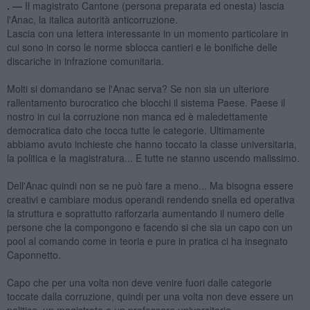
. —
Il magistrato Cantone (persona preparata ed onesta) lascia
l'Anac, la italica autorità anticorruzione.
Lascia con una lettera interessante in un momento particolare in
cui sono in corso le norme sblocca cantieri e le bonifiche delle
discariche in infrazione comunitaria.
Molti si domandano se l'Anac serva? Se non sia un ulteriore
rallentamento burocratico che blocchi il sistema Paese. Paese il
nostro in cui la corruzione non manca ed è maledettamente
democratica dato che tocca tutte le categorie. Ultimamente
abbiamo avuto inchieste che hanno toccato la classe universitaria,
la politica e la magistratura... E tutte ne stanno uscendo malissimo.
Dell'Anac quindi non se ne può fare a meno... Ma bisogna essere
creativi e cambiare modus operandi rendendo snella ed operativa
la struttura e soprattutto rafforzarla aumentando il numero delle
persone che la compongono e facendo si che sia un capo con un
pool al comando come in teoria e pure in pratica ci ha insegnato
Caponnetto.
Capo che per una volta non deve venire fuori dalle categorie
toccate dalla corruzione, quindi per una volta non deve essere un
politico, un magistrato o un professore universitario...