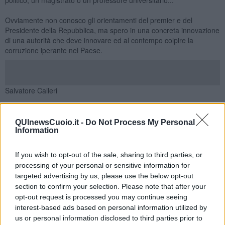
Ovviamente non conosco gli orientamenti del premier e del
Presidente della Repubblica, ma spero in una concreta innovazione
di una autorità che deve innovare ed al contempo colpire la
corruzione iperante nel Paese.
Salvatore Calleri
QUInewsCuoio.it -
Do Not Process My Personal
Information
If you wish to opt-out of the sale, sharing to third parties, or
Se vuoi leggere le notizie principali della Toscana iscriviti alla
processing of your personal or sensitive information for
Newsletter QUInews - ToscanaMedia.
Arriva gratis tutti i giorni
alle 20:00 direttamente nella tua casella di posta.
targeted advertising by us, please use the below opt-out
section to confirm your selection. Please note that after your
Basta cliccare
QUI
opt-out request is processed you may continue seeing
Ti potrebbe interessare anche:
interest-based ads based on personal information utilized by
us or personal information disclosed to third parties prior to