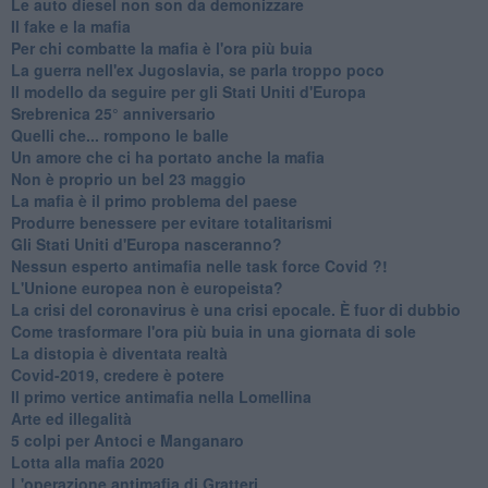
Le auto diesel non son da demonizzare
​Il fake e la mafia
Per chi combatte la mafia è l'ora più buia
La guerra nell'ex Jugoslavia, se parla troppo poco
Il modello da seguire per gli Stati Uniti d'Europa
Srebrenica 25° anniversario
Quelli che... rompono le balle
Un amore che ci ha portato anche la mafia
Non è proprio un bel 23 maggio
La mafia è il primo problema del paese
Produrre benessere per evitare totalitarismi
Gli Stati Uniti d'Europa nasceranno?
Nessun esperto antimafia nelle task force Covid ?!
L'Unione europea non è europeista?
La crisi del coronavirus è una crisi epocale. È fuor di dubbio
Come trasformare l'ora più buia in una giornata di sole
​La distopia è diventata realtà
Covid-2019, credere è potere
Il primo vertice antimafia nella Lomellina
Arte ed illegalità
​5 colpi per Antoci e Manganaro
Lotta alla mafia 2020
L'operazione antimafia di Gratteri