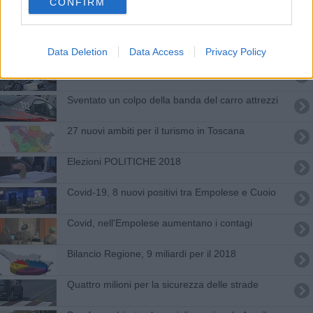
CONFIRM
Boschi e D'Angelis chiudono la Festa Unità
toscana
Scommesse illegali, sequestri anche a Fucecchio
Data Deletion
Data Access
Privacy Policy
Scontro con ribaltamento in FiPiLi, tre feriti
Sventato un colpo della banda del carro attrezzi
27 nuovi ambiti per il turismo in Toscana
Elezioni POLITICHE 2018
Covid-19, 8 nuovi positivi tra Empolese e Cuoio
Covid, nell'Empolese aumentano i contagi
Bilancio Regione, 9 miliardi per il 2018
Quattro milioni per la sicurezza delle strade