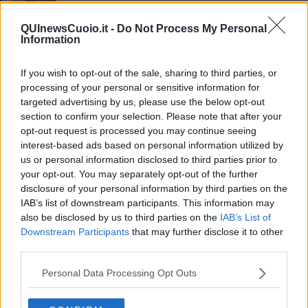
Bollette quintuplicate, i sindaci chiedono aiuto per
le piscine
QUInewsCuoio.it -
Do Not Process My Personal
Information
Volley, torna il campionato per la Codyeco
Martini, l'ultimo addio al padre del ciclismo
If you wish to opt-out of the sale, sharing to third parties, or
processing of your personal or sensitive information for
targeted advertising by us, please use the below opt-out
La banda della spaccata che terrorizza la
Toscana
section to confirm your selection. Please note that after your
opt-out request is processed you may continue seeing
Le pisane in gara per diventare Miss Mondo
interest-based ads based on personal information utilized by
us or personal information disclosed to third parties prior to
Anci Toscana riparte da Sara Biagiotti
your opt-out. You may separately opt-out of the further
disclosure of your personal information by third parties on the
Martini e quel traguardo a Peccioli
IAB’s list of downstream participants. This information may
also be disclosed by us to third parties on the
IAB’s List of
Allerta meteo, scuole chiuse nel fiorentino
Downstream Participants
that may further disclose it to other
third parties.
Francesca Bandini è la miss Toscana 2015
Personal Data Processing Opt Outs
Cuccioli di cane guida in affido, storie d'amore