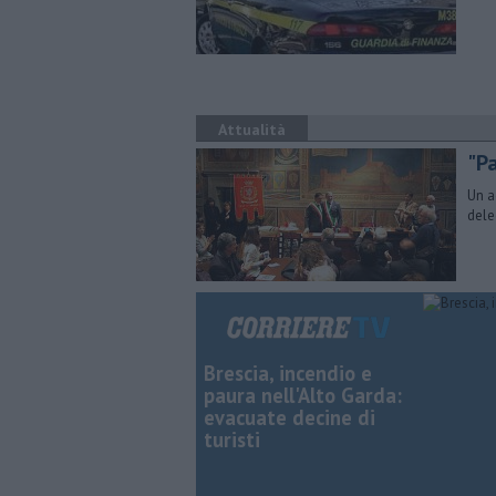
Attualità
"P
Un a
dele
Brescia, incendio e
paura nell'Alto Garda:
evacuate decine di
turisti