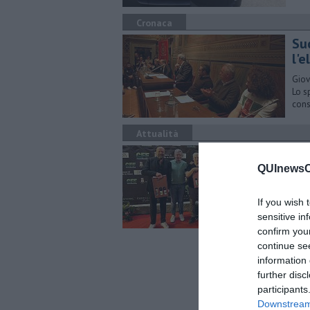
Cronaca
Su
l'e
Giov
Lo s
cons
Attualità
Da
QUInewsCu
Il s
due 
If you wish 
sensitive in
confirm you
continue se
information 
further disc
participants
Downstream 