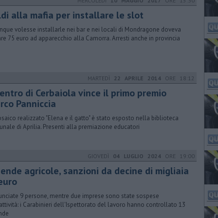
MERCOLEDÌ
10 MAGGIO 2017
ORE 15:30
di alla mafia per installare le slot
nque volesse installarle nei bar e nei locali di Mondragone doveva
re 75 euro ad apparecchio alla Camorra. Arresti anche in provincia
MARTEDÌ
22 APRILE 2014
ORE 18:12
centro di Cerbaiola vince il primo premio
rco Panniccia
osaico realizzato "Elena e il gatto" è stato esposto nella biblioteca
nale di Aprilia. Presenti alla premiazione educatori
GIOVEDÌ
04 LUGLIO 2024
ORE 19:00
ende agricole, sanzioni da decine di migliaia
 euro
nciate 9 persone, mentre due imprese sono state sospese
'attività: i Carabinieri dell'Ispettorato del lavoro hanno controllato 13
nde