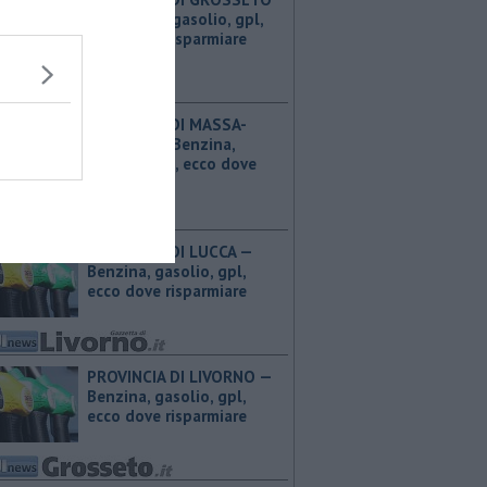
— ​Benzina, gasolio, gpl,
ecco dove risparmiare
PROVINCIA DI MASSA-
CARRARA — ​Benzina,
gasolio, gpl, ecco dove
risparmiare
PROVINCIA DI LUCCA — ​
Benzina, gasolio, gpl,
ecco dove risparmiare
PROVINCIA DI LIVORNO — ​
Benzina, gasolio, gpl,
ecco dove risparmiare