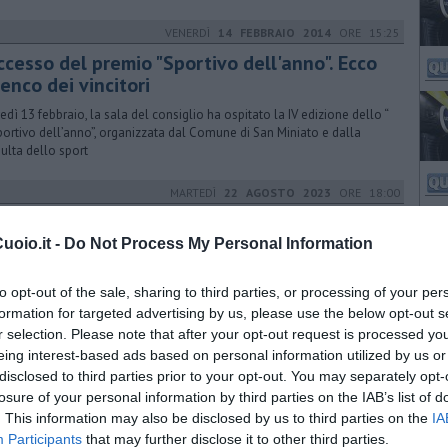
VENERDÌ
14 FEBBRAIO 2014
ORE 15:25
ccesso del premio "Sportivo dell'anno". Ecco
lenco dei vincitori
edì 13 febbraio, la sala del consiglio ha ospitato la IV edizione dello “
portivo dell’anno”, organizzata dal Comune di San Miniato e dalla
ulta dello sport
MARTEDÌ
22 AGOSTO 2023
ORE 18:00
 Caselle a Sonnino, un tour di gemellaggi
oio.it -
Do Not Process My Personal Information
indaco Giglioli e il consigliere delegato Fiaschi hanno fatto visita ai
Comuni gemelli di San Miniato per rinsaldare il legame di amicizia
to opt-out of the sale, sharing to third parties, or processing of your per
formation for targeted advertising by us, please use the below opt-out s
r selection. Please note that after your opt-out request is processed y
eing interest-based ads based on personal information utilized by us or
disclosed to third parties prior to your opt-out. You may separately opt-
losure of your personal information by third parties on the IAB’s list of
. This information may also be disclosed by us to third parties on the
IA
Participants
that may further disclose it to other third parties.