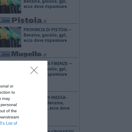
Benzina, gasolio, gpl,
ecco dove risparmiare
PROVINCIA DI PISTOIA — ​
Benzina, gasolio, gpl,
ecco dove risparmiare
PROVINCIA DI FIRENZE — ​
Benzina, gasolio, gpl,
ecco dove risparmiare
sonal or
ection to
PROVINCIA DI MASSA-
ou may
CARRARA — ​Benzina,
 personal
gasolio, gpl, ecco dove
out of the
risparmiare
 downstream
B’s List of
PROVINCIA DI GROSSETO