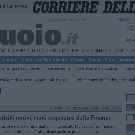
alla audience di
o
Aggiornato alle 11:44
METEO:
Sab
ISA
LIVORNO
LUCCA
PISTOIA
PRATO
FIRENZE
SIENA
A
Lavoro
Cultura e Spettacolo
Eventi
Sport
Blog
Intervi
NTOPOLI IN VALD'ARNO
SAN MINIATO
SANTA CROCE SULL'ARNO
SANT
o nella zona industriale
Vie e piazze più pulite, ecco il piano sperime
a
GIOVEDÌ
12 FEBBRAIO 2015
ORE 12:00
ticidi nocivi, maxi sequestro della Finanza
erazione delle Fiamme Gialle ha interessato 133 esercizi commerciali
Q
agroalimentari in tutt'Italia, alcuni anche in provincia di Pisa