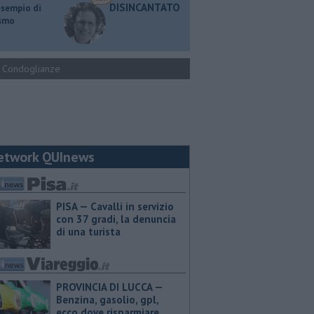
DISINCANTATO
esempio di
ismo
Condoglianze
etwork QUInews
PISA — Cavalli in servizio
con 37 gradi, la denuncia
di una turista
PROVINCIA DI LUCCA — ​
Benzina, gasolio, gpl,
ecco dove risparmiare