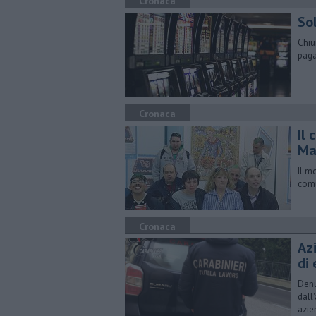
Cronaca
Sol
Chiu
paga
Cronaca
Il 
Ma
Il m
comu
Cronaca
Azi
di
Denu
dall
azie