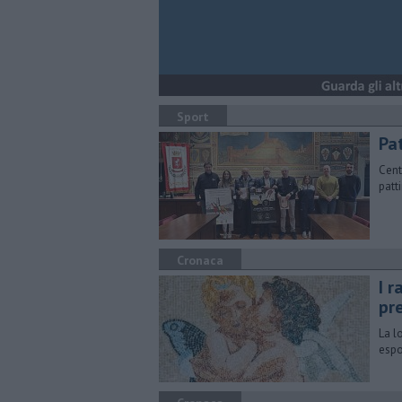
Sport
Pa
Cent
patt
Cronaca
I 
pr
La l
espo