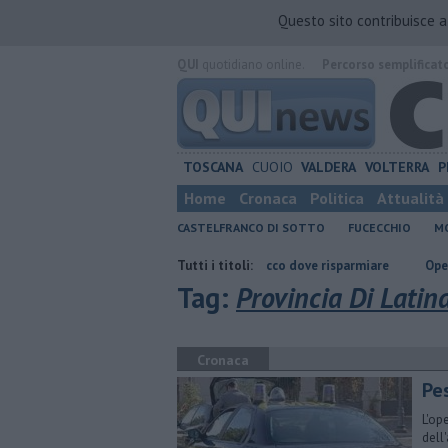
Questo sito contribuisce 
QUI
quotidiano online.
Percorso semplificat
TOSCANA
CUOIO
VALDERA
VOLTERRA
P
Home
Cronaca
Politica
Attualità
CASTELFRANCO DI SOTTO
FUCECCHIO
MO
cuola
​Benzina, gasolio, gpl, ecco dove risparmiare
Tutti i titoli:
Operazione decor
Tag:
Provincia Di Latin
Cronaca
Pes
L'op
dell'