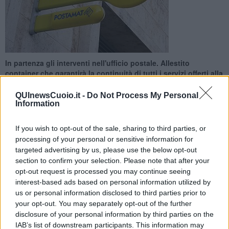
In partenza gli interventi nell'ufficio postale. Allestito
container che garantirà la continuità di tutti i servizi offerti alla
cittadinanza
QUInewsCuoio.it -
Do Not Process My Personal
Information
If you wish to opt-out of the sale, sharing to third parties, or
processing of your personal or sensitive information for
SANTA CROCE SULL'ARNO —
Poste Italiane
comunica che
targeted advertising by us, please use the below opt-out
l’ufficio postale di
Santa Croce sull’Arno
da
lunedì 9 Febbraio
section to confirm your selection. Please note that after your
sarà interessato da interventi per migliorare la qualità dei servizi e
opt-out request is processed you may continue seeing
dell’accoglienza.
interest-based ads based on personal information utilized by
us or personal information disclosed to third parties prior to
La sede, infatti, è inserita nell’ambito di “
Polis – Casa dei Servizi
your opt-out. You may separately opt-out of the further
Digital
”, il progetto di Poste Italiane per rendere semplice e veloce
l’accesso ai servizi della Pubblica Amministrazione nei comuni con
disclosure of your personal information by third parties on the
meno di 15mila abitanti con l’obiettivo di
favorire la coesione
IAB’s list of downstream participants. This information may