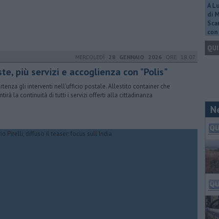
A L
di 
Scar
con 
QUI
MERCOLEDÌ
28 GENNAIO 2026
ORE 18:07
te, più servizi e accoglienza con "Polis"
rtenza gli interventi nell'ufficio postale. Allestito container che
tirà la continuità di tutti i servizi offerti alla cittadinanza
N