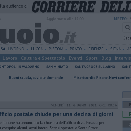
alla audience di
o
Aggiornato alle 19:00
METEO:
Sab
ISA
LIVORNO
LUCCA
PISTOIA
PRATO
FIRENZE
SIENA
A
Lavoro
Cultura e Spettacolo
Eventi
Sport
Blog
Intervi
NTOPOLI IN VALD'ARNO
SAN MINIATO
SANTA CROCE SULL'ARNO
SANT
 scuola, al via le domande
Misericordie Pisane, Novi confermato presi
VENERDÌ
11 GIUGNO 2021
ORE 08:56
fficio postale chiude per una decina di giorni
e Italiane ha annunciato la chiusura dell'ufficio di via Einaudi per
Q
r eseguire alcuni lavori interni. Servizi spostati a Santa Croce