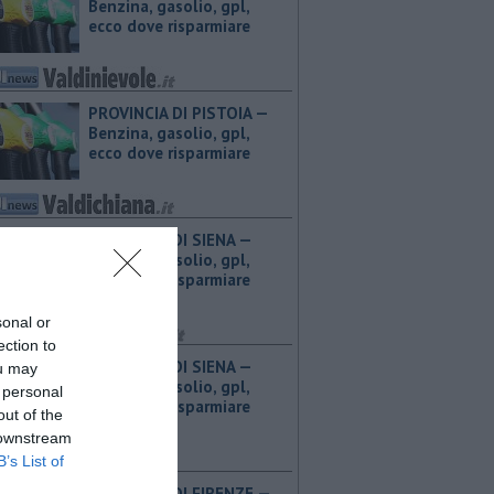
Benzina, gasolio, gpl,
ecco dove risparmiare
PROVINCIA DI PISTOIA — ​
Benzina, gasolio, gpl,
ecco dove risparmiare
PROVINCIA DI SIENA — ​
Benzina, gasolio, gpl,
ecco dove risparmiare
sonal or
ection to
PROVINCIA DI SIENA — ​
ou may
Benzina, gasolio, gpl,
 personal
ecco dove risparmiare
out of the
 downstream
B’s List of
PROVINCIA DI FIRENZE — ​