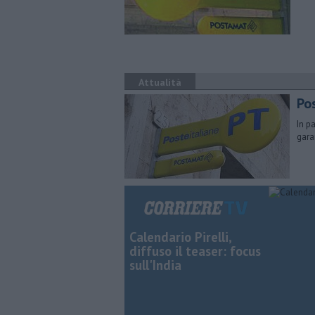
Attualità
Pos
In pa
garan
Calendario Pirelli,
diffuso il teaser: focus
sull'India