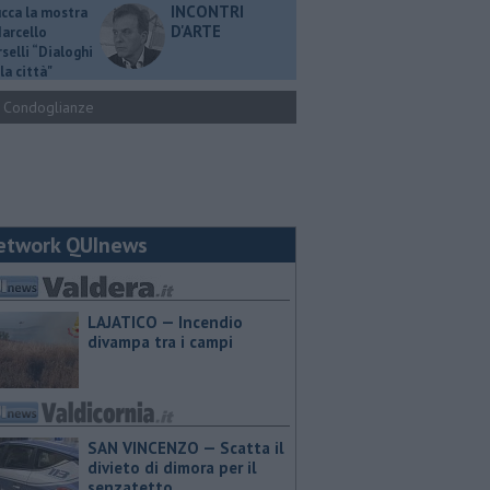
INCONTRI
ucca la mostra
D'ARTE
Marcello
selli “Dialoghi
la città"
Condoglianze
etwork QUInews
LAJATICO — Incendio
divampa tra i campi
SAN VINCENZO — Scatta il
divieto di dimora per il
senzatetto