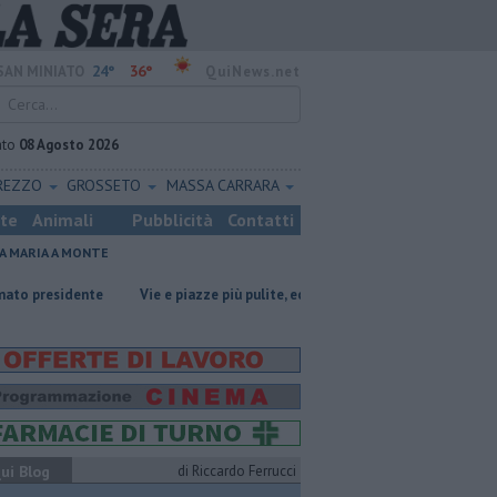
24°
36°
SAN MINIATO
QuiNews.net
ato
08 Agosto 2026
REZZO
GROSSETO
MASSA CARRARA
ste
Animali
Pubblicità
Contatti
A MARIA A MONTE
dente
Vie e piazze più pulite, ecco il piano sperimentale
Oltre 7mil
ui Blog
di Riccardo Ferrucci