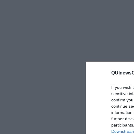
QUInewsCu
If you wish 
sensitive in
confirm you
continue se
information 
further disc
participants
Downstream 