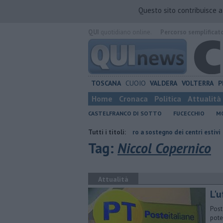
Questo sito contribuisce 
QUI
quotidiano online.
Percorso semplificat
TOSCANA
CUOIO
VALDERA
VOLTERRA
P
Home
Cronaca
Politica
Attualità
CASTELFRANCO DI SOTTO
FUCECCHIO
MO
no sperimentale
Oltre 7mila euro a sostegno dei centri estivi
Tutti i titoli:
Buoni
Tag:
Niccol Copernico
Attualità
L'u
Post
pote