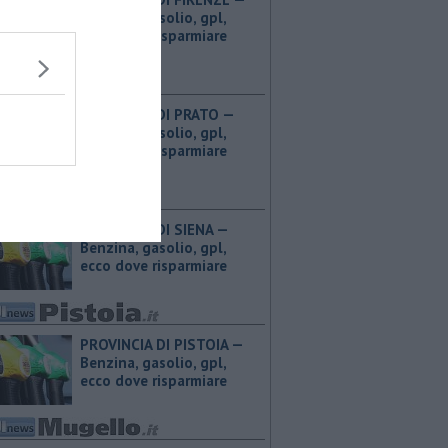
Benzina, gasolio, gpl,
ecco dove risparmiare
PROVINCIA DI PRATO — ​
Benzina, gasolio, gpl,
ecco dove risparmiare
PROVINCIA DI SIENA — ​
Benzina, gasolio, gpl,
ecco dove risparmiare
PROVINCIA DI PISTOIA — ​
Benzina, gasolio, gpl,
ecco dove risparmiare