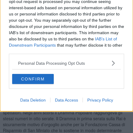
opt-out request is processed you may continue seeing
Luca Zingaretti
legge l’ultimo monologo composto dal grande
interest-based ads based on personal information utilized by
autore siciliano. Parole potenti, ironiche e attuali. Che toccano tutte
le corde delle questioni più spinose con cui l’uomo di ieri, come
us or personal information disclosed to third parties prior to
quello di oggi, si confronta: il perdono, la paura del diverso, il senso
your opt-out. You may separately opt-out of the further
di colpa, il torto. La Festa del Teatro, quindi, porta il fiore
disclosure of your personal information by third parties on the
all’occhiello della cultura della città davanti agli occhi del Paese.
IAB’s list of downstream participants. This information may
also be disclosed by us to third parties on the
IAB’s List of
Downstream Participants
that may further disclose it to other
third parties.
Grande orgoglio per tutto il tessuto culturale del territorio
Personal Data Processing Opt Outs
samminiatese e toscano con il Dramma Popolare,
guidato da
Marzio Gabbanini
: "Per noi la realizzazione di questo spettacolo –
spiega Marzio Gabbanini – è stata un grande traguardo. Il
CONFIRM
successo di pubblico e di critica hanno confermato il valore della
scelta fatta. Una scelta ragionata, frutto di studi ed
approfondimenti. L’arrivo dell’edizione integrale in Rai ci conferma il
valore dell’operazione che tanto abbiamo voluto e, alla fine,
Data Deletion
Data Access
Privacy Policy
realizzato. Autodifesa di Caino» ha totalizzato in tre serate 2256
spettatori. Negli anni scorsi il Dramma Popolare raggiungeva gli
stessi numeri in otto serate. Il Dramma in prima serata sulla Rai è
sicuramente motivo d’orgoglio anche per la Fondazione Cassa di
Risparmio di San Miniato che lo sostiene in modo determinante