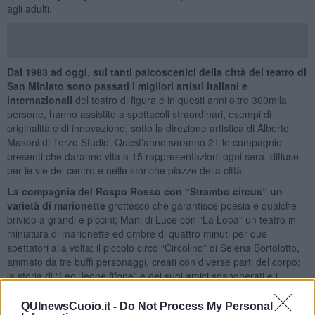
agli adulti.
Dal 1983 ad oggi, sui tanti palcoscenici della città del teatro di
San Miniato sono passati i migliori artisti italiani e
internazionali
del teatro di figura e in questi anni oltre 300mila
persone, hanno assistito a spettacoli straordinari, esempi di
originalità e di innovazione, sotto la direzione artistica di Alberto
Masoni di Terzo Studio. Quest’anno saranno 21 le compagnie
presenti che daranno vita a 15 rappresentazioni ogni sera, diffuse
per le vie del centro e nelle storiche piazze della città.
La compagnia del Rospo Rosso con “Strambo circus” un
varietà di marionette
grottesco che garantisce poesia e qualche
brivido a grandi e piccini; Mani di Luce con “La Loba” un teatro in
miniatura di marionette ed ombre di quattro minuti per due
spettatori alla volta; il piccolo circo “Circolino” di Selena Bortolotto,
animato da tre buffi personaggi, creati con diverse parti del corpo;
la storia di “Leo, leone fifone” e dei suoi amici sgangherati e i
burattini in baracca di “Teste di legno storie d’ingegno”, un classico
del teatro di figura con Alessandro Gigli.
QUInewsCuoio.it -
Do Not Process My Personal