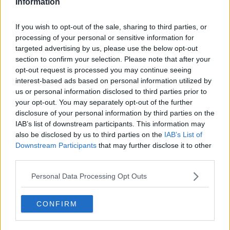
Information
E poi tante altre animazioni bizzarre e curiose come “La
Levitazione” del genio sospeso
, l’uomo ingessato di “Don worry
If you wish to opt-out of the sale, sharing to third parties, or
brum brum” e il “Conte Patacca” personaggio burlone dalle tante
braccia. La Piazza del Popolo sarà dedicata alla creatività e
processing of your personal or sensitive information for
all’incanto con il laboratorio di origami di Omis; quello di
targeted advertising by us, please use the below opt-out
falegnameria di Fantulin, al trasformismo e all’illusione con la magia
section to confirm your selection. Please note that after your
di “Alto livello”, spettacolo unico nel suo genere e alla comicità, con
opt-out request is processed you may continue seeing
il mimo clown tedesco Gunter Rieber e i pazzi e insoliti strumenti
interest-based ads based on personal information utilized by
musicali del Delikatessen Duo.
us or personal information disclosed to third parties prior to
your opt-out. You may separately opt-out of the further
In piazza Duomo ci sarà una programmazione da non perdere:
disclosure of your personal information by third parties on the
le macchine incredibili di Alberto Giorgi, fra i più interessanti
IAB’s list of downstream participants. This information may
esponenti dell'illusionismo europeo; poi le abilità gestuali e teatrali
also be disclosed by us to third parties on the
IAB’s List of
de La Santa Rodilla (Italia/Perù), il cui fondatore Renato Curci,
riceverà il premio alla carriera “La Luna D’Argento”; e infine i clown
Downstream Participants
that may further disclose it to other
musicali di “Meglio Tarde che mai”, diretti dalla regia di Rita Pelusio.
third parties.
In Piazza del Seminario avremo le scatole di fiammiferi come
suggestive tele di Vincent Van Gogh di Carlo Maria Pelatti;
i
Personal Data Processing Opt Outs
bizzarri e sognanti personaggi di “Gli uomini preferiscono le
piume”; il divertente riadattamento della fiaba dei Fratelli
CONFIRM
Grimm
“Sette in un colpo” e le irriverenti creature di “Appiccicaticci
puppet show”, un’inedita performance di improvvisazione teatrale
per pupazzi e attori.