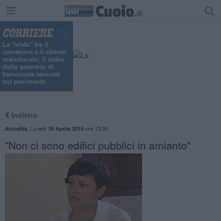
La "sfida" tra il
cameriere e il cliente
maleducato: il video
dello scambio di
banconote lanciate
sul pavimento
Indietro
,
Lunedì
ore 15:30
Attualità
18 Aprile 2016
"Non ci sono edifici pubblici in amianto"