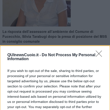
La risposta dell’assessore all’ambiente del Comune di
Fucecchio, Silvia Tarabugi dopo la presa di posizione del M5S
in consiglio comunale
QUInewsCuoio.it -
Do Not Process My Personal
Information
If you wish to opt-out of the sale, sharing to third parties, or
FUCECCHIO —
“Vogliono far credere – dichiara l’assessore in una
processing of your personal or sensitive information for
nota – che il Comune non conosca la situazione degli edifici
targeted advertising by us, please use the below opt-out
pubblici in materia di amianto e che sia necessaria una mappatura.
section to confirm your selection. Please note that after your
Niente di più falso. L’amministrazione comunale conosce
opt-out request is processed you may continue seeing
perfettamente la situazione degli edifici di cui è proprietaria, non
serve alcun censimento. Non ci sono edifici aperti al pubblico con
interest-based ads based on personal information utilized by
coperture o strutture in cemento-amianto. Il Comune ha iniziato
us or personal information disclosed to third parties prior to
l’opera di bonifica nel 2002, quando il Movimento 5 Stelle non
your opt-out. You may separately opt-out of the further