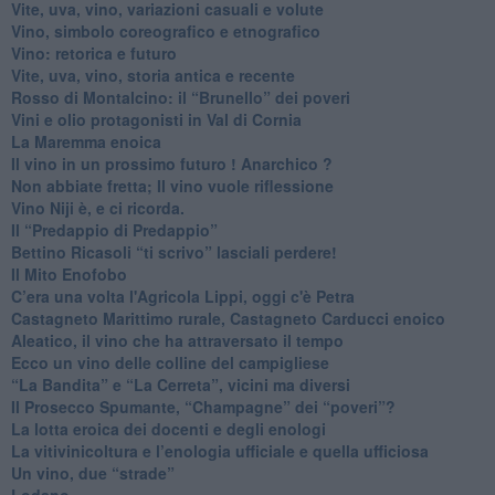
Vite, uva, vino, variazioni casuali e volute
Vino, simbolo coreografico e etnografico
​Vino: retorica e futuro
​Vite, uva, vino, storia antica e recente
​Rosso di Montalcino: il “Brunello” dei poveri
Vini e olio protagonisti in Val di Cornia
​La Maremma enoica
Il vino in un prossimo futuro ! Anarchico ?
​Non abbiate fretta; Il vino vuole riflessione
​Vino Niji è, e ci ricorda.
Il “Predappio di Predappio”
Bettino Ricasoli “ti scrivo” lasciali perdere!
Il Mito Enofobo
​C’era una volta l'Agricola Lippi, oggi c'è Petra
​Castagneto Marittimo rurale, Castagneto Carducci enoico
Aleatico, il vino che ha attraversato il tempo
Ecco un vino delle colline del campigliese
“La Bandita” e “La Cerreta”, vicini ma diversi
​Il Prosecco Spumante, “Champagne” dei “poveri”?
​La lotta eroica dei docenti e degli enologi
​La vitivinicoltura e l’enologia ufficiale e quella ufficiosa
​Un vino, due “strade”
Lodano