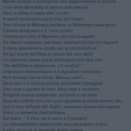
Norme viticole e enologiche che miglioreranno la qualità
​I vini della Maremma si stanno arricchendo
Vino, il clima ci mette alle “corde”
Il terroir necessario per il vino del futuro
​Vino di uva di Malvasia Istriana: in Maremma usata poco
​Libreria antiquaria e il “vino scritto”
​Viticoltura e vini: il Manzoni che non ti aspetti
​Vin Santo e passito, ma erano chiamati anche vini-liquore
Il clima determina le scelte per la vitivinicoltura
Un po' storia dell'Elba in attesa del vino 2025
Le continue nuove prove enologiche per fare vini
Vini dell'Elba e Valdicornia, c'è rivalità?
​I vignaiolo democristano e il vignaiolo comunista
​Non rinnego mai la storia. Spesso, però...
​Dove non c’è cultura enoica, provvede l’immagine
​Una cosa è parlare di vino, altra cosa è venderlo
Bolgheri enoica sorprende: nel bene e nel male
​Quando parli di vino non puoi ignorare la storia umana, ma...
Uva e vino all’Isola del Giglio, mancano ancora due aspetti
​Vino!...e bevanda dealcolizzata
​Dal testo: ” il Vino, tra il sacro e il profano”
Le contraddizioni degli eventi non escludono il vino
​Il vino incrocia la generale storia umana