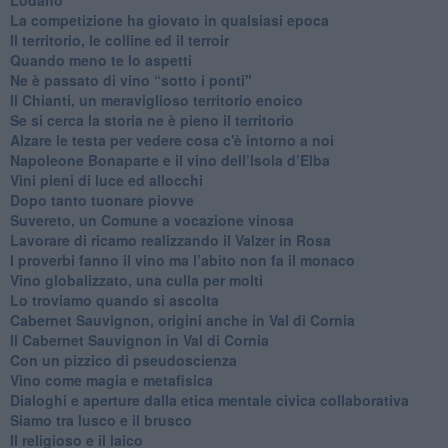
​La competizione ha giovato in qualsiasi epoca
Il territorio, le colline ed il terroir
Quando meno te lo aspetti
​Ne è passato di vino “sotto i ponti"
​Il Chianti, un meraviglioso territorio enoico
​Se si cerca la storia ne è pieno il territorio
Alzare le testa per vedere cosa c'è intorno a noi
​Napoleone Bonaparte e il vino dell’Isola d’Elba
Vini pieni di luce ed allocchi
Dopo tanto tuonare piovve
Suvereto, un Comune a vocazione vinosa
Lavorare di ricamo realizzando il Valzer in Rosa
​I proverbi fanno il vino ma l’abito non fa il monaco
Vino globalizzato, una culla per molti
Lo troviamo quando si ascolta
Cabernet Sauvignon, origini anche in Val di Cornia
Il Cabernet Sauvignon in Val di Cornia
Con un pizzico di pseudoscienza
​Vino come magia e metafisica
Dialoghi e aperture dalla etica mentale civica collaborativa
Siamo tra lusco e il brusco
Il religioso e il laico