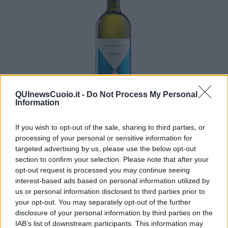
QUInewsCuoio.it -
Do Not Process My Personal
Information
If you wish to opt-out of the sale, sharing to third parties, or
Ecco le mie sensazioni organolettiche del VISTAMARE 2024.
processing of your personal or sensitive information for
Colore: giallo paglierino con tonalità equibrata. Olfatto:
targeted advertising by us, please use the below opt-out
elegante, equilibrato, con sentori di fruttato e floreale di fiori
section to confirm your selection. Please note that after your
di Acacia. Gusto: armonico, sapido, si ripete il fruttato, ben
opt-out request is processed you may continue seeing
strutturato, finisce con persistente eleganza.
interest-based ads based on personal information utilized by
Nadio Stronchi
us or personal information disclosed to third parties prior to
your opt-out. You may separately opt-out of the further
disclosure of your personal information by third parties on the
IAB’s list of downstream participants. This information may