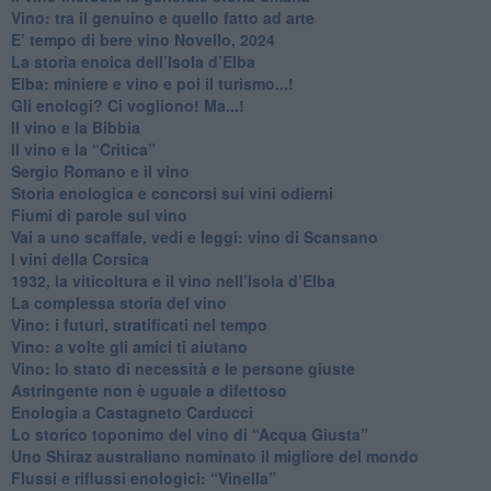
Vino: tra il genuino e quello fatto ad arte
E’ tempo di bere vino Novello, 2024
La storia enoica dell’Isola d’Elba
Elba: miniere e vino e poi il turismo...!
​Gli enologi? Ci vogliono! Ma...!
​Il vino e la Bibbia
​Il vino e la “Critica”
Sergio Romano e il vino
​Storia enologica e concorsi sui vini odierni
Fiumi di parole sul vino
​Vai a uno scaffale, vedi e leggi: vino di Scansano
​I vini della Corsica
​1932, la viticoltura e il vino nell’Isola d’Elba
​La complessa storia del vino
​Vino: i futuri, stratificati nel tempo
Vino: a volte gli amici ti aiutano
Vino: lo stato di necessità e le persone giuste
​Astringente non è uguale a difettoso
Enologia a Castagneto Carducci
Lo storico toponimo del vino di “Acqua Giusta”
Uno Shiraz australiano nominato il migliore del mondo
​Flussi e riflussi enologici: “Vinella”