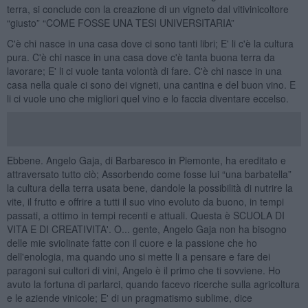
terra, si conclude con la creazione di un vigneto dal vitivinicoltore
“giusto” “COME FOSSE UNA TESI UNIVERSITARIA”
C'è chi nasce in una casa dove ci sono tanti libri; E' li c'è la cultura
pura. C'è chi nasce in una casa dove c'è tanta buona terra da
lavorare; E' li ci vuole tanta volontà di fare. C'è chi nasce in una
casa nella quale ci sono dei vigneti, una cantina e del buon vino. E
li ci vuole uno che migliori quel vino e lo faccia diventare eccelso.
Ebbene. Angelo Gaja, di Barbaresco in Piemonte, ha ereditato e
attraversato tutto ciò; Assorbendo come fosse lui “una barbatella”
la cultura della terra usata bene, dandole la possibilità di nutrire la
vite, il frutto e offrire a tutti il suo vino evoluto da buono, in tempi
passati, a ottimo in tempi recenti e attuali. Questa è SCUOLA DI
VITA E DI CREATIVITA'. O... gente, Angelo Gaja non ha bisogno
delle mie sviolinate fatte con il cuore e la passione che ho
dell'enologia, ma quando uno si mette li a pensare e fare dei
paragoni sui cultori di vini, Angelo è il primo che ti sovviene. Ho
avuto la fortuna di parlarci, quando facevo ricerche sulla agricoltura
e le aziende vinicole; E' di un pragmatismo sublime, dice