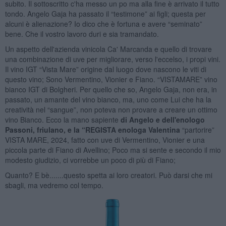
subito. Il sottoscritto c'ha messo un po ma alla fine è arrivato il tutto
tondo. Angelo Gaja ha passato il “testimone” ai figli; questa per
alcuni è alienazione? Io dico che è fortuna e avere “seminato”
bene. Che il vostro lavoro duri e sia tramandato.
Un aspetto dell'azienda vinicola Ca' Marcanda e quello di trovare
una combinazione di uve per migliorare, verso l'eccelso, i propi vini.
Il vino IGT “Vista Mare” origine dal luogo dove nascono le viti di
questo vino; Sono Vermentino, Vionier e Fiano. “VISTAMARE” vino
bianco IGT di Bolgheri. Per quello che so, Angelo Gaja, non era, in
passato, un amante del vino bianco, ma, uno come Lui che ha la
creatività nel “sangue”, non poteva non provare a creare un ottimo
vino Bianco. Ecco la mano sapiente
di Angelo
e dell'enologo
Passoni, friulano, e la “REGISTA enologa Valentina
“partorire”
VISTA MARE, 2024, fatto con uve di Vermentino, Vionier e una
piccola parte di Fiano di Avellino; Poco ma si sente e secondo il mio
modesto giudizio, ci vorrebbe un poco di più di Fiano;
Quanto? E bè.......questo spetta ai loro creatori. Può darsi che mi
sbagli, ma vedremo col tempo.