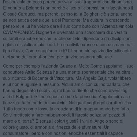
l'essenziale ed ecco perchè arriva ai suoi traguardi con dinamismo.
E' venuto a Bolgheri non perchè ci sono i cipressi, pur rispettando il
Giosuè Carducci, ma perchè, penso io, a Bolgheri c'è storia, anche
se non antica come quella del Piemonte; Ma cultura in crescendo,
penso io, e lui ha voluto dare il suo contributo con l'Azienda vinicola
CA'MARCANDA. Bolgheri è diventata una scacchiera di diversità
culturali e anche enoiche, anche se i vini dipendono da disciplinari
rigidi e disciplinari più liberi. La creatività cresce e con essa anche il
tipo di uve; Come sappiamo le IGT hanno più spazio diversificante
e ci sono dei produttori che per un vino usano molte uve
Come per esempio l'azienda Guado al Melo; Come sappiamo il suo
conduttore Attilio Scienza ha una mente sperimentale che va oltre il
suo incarico di Docente di Viticoltura. Ma Angelo Gaja “vola” libero
e lui non è uguale a nessuno. Alcuni amici con cui ho parlato, che
hanno degustato i suoi vini, mi hanno riferito che sono diversi agli
altri di Bolgheri. Gli ho risposto come la penso io: Angelo mira alla
finezza a tutto tondo dei suoi vini; Nei quali cogli ogni caratteristica.
Tutto tondo come fosse la creazione di in mappamondo ben fatto.
Se vi metteste a fare mappamondi, li fareste senza un pezzo di
mare o di terra? E senza i colori giusti? I vini di Angelo sono di
colore giusto, di armonia di finezza delle sfumature. Un
consumatore libero e con nozioni enoiche essenziali li capisce