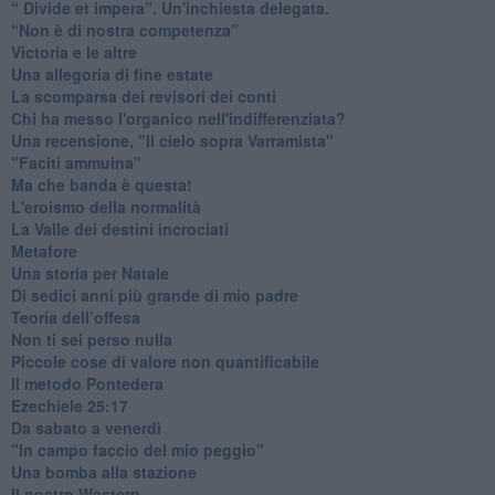
​“ Divide et impera”. Un'inchiesta delegata.
“Non è di nostra competenza”
​Victoria e le altre
Una allegoria di fine estate
La scomparsa dei revisori dei conti
Chi ha messo l'organico nell'indifferenziata?
Una recensione, "Il cielo sopra Varramista"
​"Faciti ammuina"
Ma che banda è questa!
L'eroismo della normalità
​La Valle dei destini incrociati
Metafore
​Una storia per Natale
​Di sedici anni più grande di mio padre
Teoria dell’offesa
​Non ti sei perso nulla
​Piccole cose di valore non quantificabile
​Il metodo Pontedera
​Ezechiele 25:17
Da sabato a venerdì
"In campo faccio del mio peggio"
Una bomba alla stazione
Il nostro Western