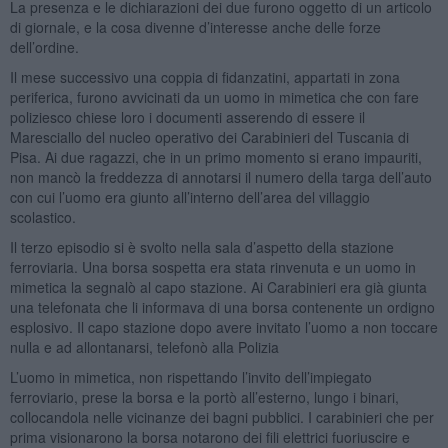
La presenza e le dichiarazioni dei due furono oggetto di un articolo
di giornale, e la cosa divenne d’interesse anche delle forze
dell’ordine.
Il mese successivo una coppia di fidanzatini, appartati in zona
periferica, furono avvicinati da un uomo in mimetica che con fare
poliziesco chiese loro i documenti asserendo di essere il
Maresciallo del nucleo operativo dei Carabinieri del Tuscania di
Pisa. Ai due ragazzi, che in un primo momento si erano impauriti,
non mancò la freddezza di annotarsi il numero della targa dell’auto
con cui l’uomo era giunto all’interno dell’area del villaggio
scolastico.
Il terzo episodio si è svolto nella sala d’aspetto della stazione
ferroviaria. Una borsa sospetta era stata rinvenuta e un uomo in
mimetica la segnalò al capo stazione. Ai Carabinieri era già giunta
una telefonata che li informava di una borsa contenente un ordigno
esplosivo. Il capo stazione dopo avere invitato l’uomo a non toccare
nulla e ad allontanarsi, telefonò alla Polizia
L’uomo in mimetica, non rispettando l’invito dell’impiegato
ferroviario, prese la borsa e la portò all’esterno, lungo i binari,
collocandola nelle vicinanze dei bagni pubblici. I carabinieri che per
prima visionarono la borsa notarono dei fili elettrici fuoriuscire e