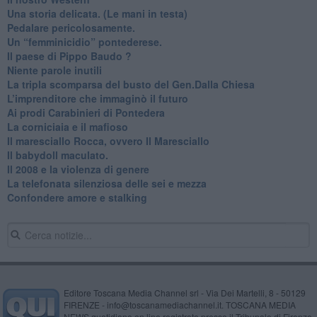
Una storia delicata. (Le mani in testa)
Pedalare pericolosamente.
Un “femminicidio” pontederese.
Il paese di Pippo Baudo ?
Niente parole inutili
La tripla scomparsa del busto del Gen.Dalla Chiesa
​L’imprenditore che immaginò il futuro
Ai prodi Carabinieri di Pontedera
​La corniciaia e il mafioso
Il maresciallo Rocca, ovvero Il Maresciallo
​Il babydoll maculato.
​Il 2008 e la violenza di genere
La telefonata silenziosa delle sei e mezza
​Confondere amore e stalking
Editore Toscana Media Channel srl - Via Dei Martelli, 8 - 50129
FIRENZE - info@toscanamediachannel.it. TOSCANA MEDIA
NEWS quotidiano on line registrato presso il Tribunale di Firenze