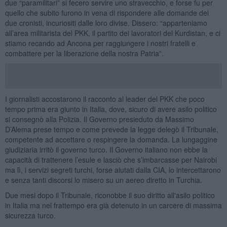
due “paramilitari” si fecero servire uno stravecchio, e forse fu per
quello che subito furono in vena di rispondere alle domande dei
due cronisti, incuriositi dalle loro divise. Dissero: “apparteniamo
all’area militarista del PKK, il partito dei lavoratori del Kurdistan, e ci
stiamo recando ad Ancona per raggiungere i nostri fratelli e
combattere per la liberazione della nostra Patria”.
I giornalisti accostarono il racconto al leader del PKK che poco
tempo prima era giunto in Italia, dove, sicuro di avere asilo politico
si consegnò alla Polizia. Il Governo presieduto da Massimo
D’Alema prese tempo e come prevede la legge delegò il Tribunale,
competente ad accettare o respingere la domanda. La lungaggine
giudiziaria irritò il governo turco. Il Governo italiano non ebbe la
capacità di trattenere l’esule e lasciò che s’imbarcasse per Nairobi
ma lì, i servizi segreti turchi, forse aiutati dalla CIA, lo intercettarono
e senza tanti discorsi lo misero su un aereo diretto in Turchia.
Due mesi dopo il Tribunale, riconobbe il suo diritto all'asilo politico
in Italia ma nel frattempo era già detenuto in un carcere di massima
sicurezza turco.