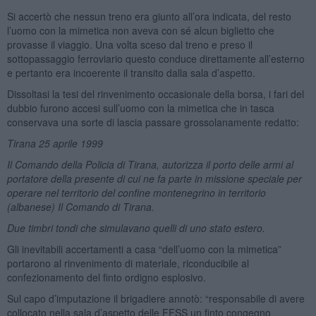
Si accertò che nessun treno era giunto all’ora indicata, del resto
l’uomo con la mimetica non aveva con sé alcun biglietto che
provasse il viaggio. Una volta sceso dal treno e preso il
sottopassaggio ferroviario questo conduce direttamente all’esterno
e pertanto era incoerente il transito dalla sala d’aspetto.
Dissoltasi la tesi del rinvenimento occasionale della borsa, i fari del
dubbio furono accesi sull’uomo con la mimetica che in tasca
conservava una sorte di lascia passare grossolanamente redatto:
Tirana 25 aprile 1999
Il Comando della Policia di Tirana, autorizza il porto delle armi al
portatore della presente di cui ne fa parte in missione speciale per
operare nel territorio del confine montenegrino in territorio
(albanese) Il Comando di Tirana.
Due timbri tondi che simulavano quelli di uno stato estero.
Gli inevitabili accertamenti a casa “dell’uomo con la mimetica”
portarono al rinvenimento di materiale, riconducibile al
confezionamento del finto ordigno esplosivo.
Sul capo d’imputazione il brigadiere annotò: “responsabile di avere
collocato nella sala d’aspetto delle FFSS un finto congegno