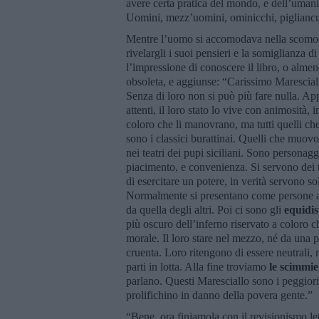
avere certa pratica del mondo, e dell’umani
Uomini, mezz’uomini, ominicchi, pigliancu
Mentre l’uomo si accomodava nella scomoda 
rivelargli i suoi pensieri e la somiglianza 
l’impressione di conoscere il libro, o almen
obsoleta, e aggiunse: “Carissimo Marescial
Senza di loro non si può più fare nulla. 
attenti, il loro stato lo vive con animosità,
coloro che li manovrano, ma tutti quelli c
sono i classici burattinai. Quelli che muovo
nei teatri dei pupi siciliani. Sono persona
piacimento, e convenienza. Si servono dei 
di esercitare un potere, in verità servono s
Normalmente si presentano come persone a
da quella degli altri. Poi ci sono gli
equidis
più oscuro dell’inferno riservato a coloro c
morale. Il loro stare nel mezzo, né da una par
cruenta. Loro ritengono di essere neutrali, 
parti in lotta. Alla fine troviamo
le scimmie
parlano. Questi Maresciallo sono i peggiori
prolifichino in danno della povera gente.”
“Bene, ora finiamola con il revisionismo let