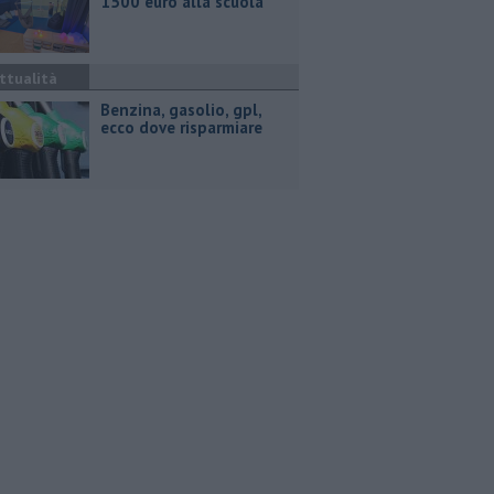
1500 euro alla scuola
ttualità
​Benzina, gasolio, gpl,
ecco dove risparmiare