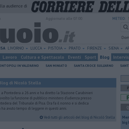
alla audience di
o
Aggiornato alle 07:00
METEO:
Dom
ISA
LIVORNO
LUCCA
PISTOIA
PRATO
FIRENZE
SIENA
A
Lavoro
Cultura e Spettacolo
Eventi
Sport
Blog
Intervi
NTOPOLI IN VALD'ARNO
SAN MINIATO
SANTA CROCE SULL'ARNO
SANT
log di Nicolò Stella
ito a Pontedera a 26 anni e ha diretto la Stazione Carabinieri
a svolto la funzione di pubblico ministero d’udienza presso
tedera del Tribunale di Pisa. Ora fa il nonno e si dedica
Q
on ha avuto tempo di leggere in questi anni.
Vedi tutti gli articoli del blog di Nicolò Stella
Mem
big