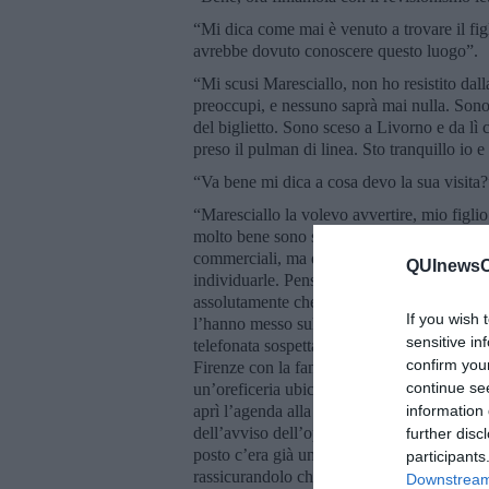
“Mi dica come mai è venuto a trovare il figl
avrebbe dovuto conoscere questo luogo”.
“Mi scusi Maresciallo, non ho resistito dalla
preoccupi, e nessuno saprà mai nulla. Sono 
del biglietto. Sono sceso a Livorno e da l
preso il pulman di linea. Sto tranquillo io e
“Va bene mi dica a cosa devo la sua visita?
“Maresciallo la volevo avvertire, mio figl
molto bene sono sicuro che farà delle rapine
commerciali, ma quei negozi defilati che si
QUInewsCu
individuarle. Penso che i sopralluoghi li fa
assolutamente che sono venuto da lei. Gli d
If you wish 
l’hanno messo sul chi va là.” Mentre l’uomo
sensitive in
telefonata sospetta che il collaboratore gli
confirm you
Firenze con la famiglia, e soprattutto di qu
continue se
un’oreficeria ubicata in una via decentrata d
aprì l’agenda alla ricerca degli appunti del 
information 
dell’avviso dell’operatore della centrale. 
further disc
posto c’era già una volante della Polizia di
participants
rassicurandolo che avrebbe chiamato il figl
Downstream 