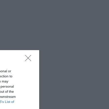
sonal or
ection to
ou may
 personal
out of the
 downstream
B’s List of