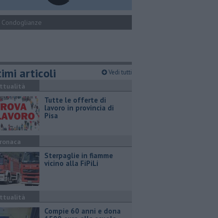
Condoglianze
imi articoli
Vedi tutti
ttualità
​Tutte le offerte di
lavoro in provincia di
Pisa
ronaca
Sterpaglie in fiamme
vicino alla FiPiLi
ttualità
Compie 60 anni e dona