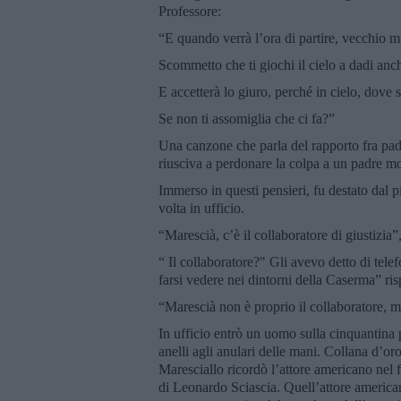
Professore:
“E quando verrà l’ora di partire, vecchio m
Scommetto che ti giochi il cielo a dadi an
E accetterà lo giuro, perché in cielo, dove s
Se non ti assomiglia che ci fa?”
Una canzone che parla del rapporto fra padr
riusciva a perdonare la colpa a un padre mo
Immerso in questi pensieri, fu destato dal 
volta in ufficio.
“Marescià, c’è il collaboratore di giustizia
“ Il collaboratore?" Gli avevo detto di tele
farsi vedere nei dintorni della Caserma” r
“Marescià non è proprio il collaboratore, m
In ufficio entrò un uomo sulla cinquantina po
anelli agli anulari delle mani. Collana d’o
Maresciallo ricordò l’attore americano nel f
di Leonardo Sciascia. Quell’attore america