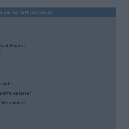
a umanità” di Nicolò Stella
esta delegata.
”
 conti
indifferenziata?
a Varramista"