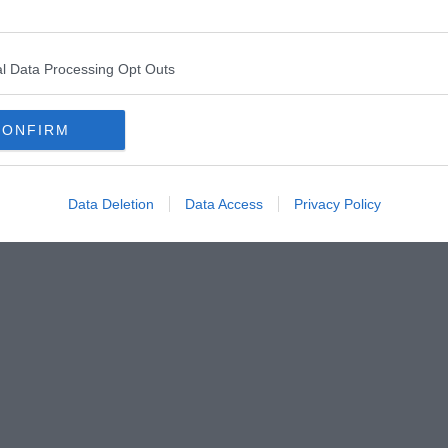
ome mio figlio. Lui è nato fuori razza. Lui ha fatto i suoi reati,
 alle spalle dello Stato. Sono sicuro che il vizio non lo abbia
nto agli altri figli. Il sistema catanese non perdona e soprattutto
razioni ha mandato in galera tanta gente.” Il padre del
l Data Processing Opt Outs
allo Cometa rimase seduto a riflettere sul difficile mestiere di
sso un amico, “non sono stato un ottimo genitore”. Ma forse la
oteva essere degli ottimi genitori, ma solo genitori, secondo le
CONFIRM
a lavorare sul nuovo caso. La rapina alla gioielleria del giorno
Data Deletion
Data Access
Privacy Policy