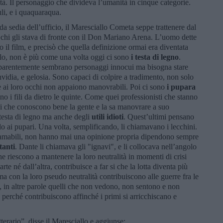
tà. Il personaggio che divideva l’umanità in cinque categorie.
li, e i quaquaraqua.
sedia dell’ufficio, il Maresciallo Cometa seppe trattenere dal
di chi gli stava di fronte con il Don Mariano Arena. L’uomo dette
o il film, e precisò che quella definizione ormai era diventata
lo, non è più come una volta oggi ci sono
i testa di legno
.
Apparentemente sembrano personaggi innocui ma bisogna stare
 invidia, e gelosia. Sono capaci di colpire a tradimento, non solo
he ai loro occhi non appaiono manovrabili. Poi ci sono
i pupara
no i fili da dietro le quinte. Come quei professionisti che stanno
ggi che conoscono bene la gente e la sa manovrare a suo
testa di legno ma anche degli
utili idioti
. Quest’ultimi pensano
olo ai pupari. Una volta, semplificando, li chiamavano i lecchini.
mabili, non hanno mai una opinione propria dipendono sempre
tanti
. Dante li chiamava gli "ignavi", e li collocava nell’angolo
he riescono a mantenere la loro neutralità in momenti di crisi
te né dall’altra, contribuisce a far si che la lotta diventa più
ma con la loro pseudo neutralità contribuiscono alle guerre fra le
, in altre parole quelli che non vedono, non sentono e non
 perché contribuiscono affinché i primi si arricchiscano e
terario”, disse il Maresciallo e aggiunse: