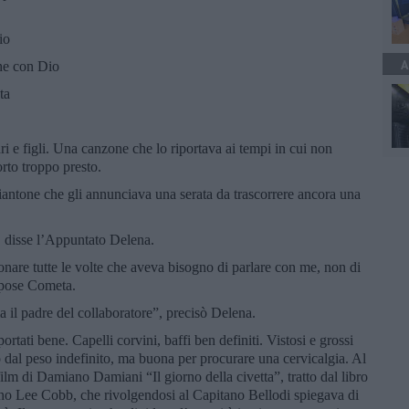
io
A
che con Dio
ta
i e figli. Una canzone che lo riportava ai tempi in cui non
rto troppo presto.
piantone che gli annunciava una serata da trascorrere ancora una
”, disse l’Appuntato Delena.
fonare tutte le volte che aveva bisogno di parlare con me, non di
ispose Cometa.
a il padre del collaboratore”, precisò Delena.
rtati bene. Capelli corvini, baffi ben definiti. Vistosi e grossi
ro dal peso indefinito, ma buona per procurare una cervicalgia. Al
ilm di Damiano Damiani “Il giorno della civetta”, tratto dal libro
no Lee Cobb, che rivolgendosi al Capitano Bellodi spiegava di