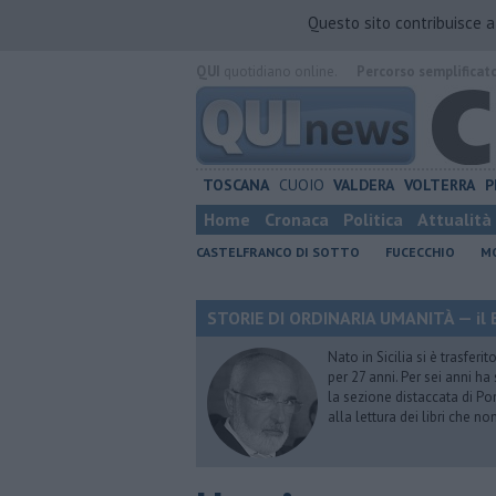
Questo sito contribuisce 
QUI
quotidiano online.
Percorso semplificat
TOSCANA
CUOIO
VALDERA
VOLTERRA
P
Home
Cronaca
Politica
Attualità
CASTELFRANCO DI SOTTO
FUCECCHIO
MO
STORIE DI ORDINARIA UMANITÀ — il B
Nato in Sicilia si è trasfer
per 27 anni. Per sei anni h
la sezione distaccata di Pon
alla lettura dei libri che n