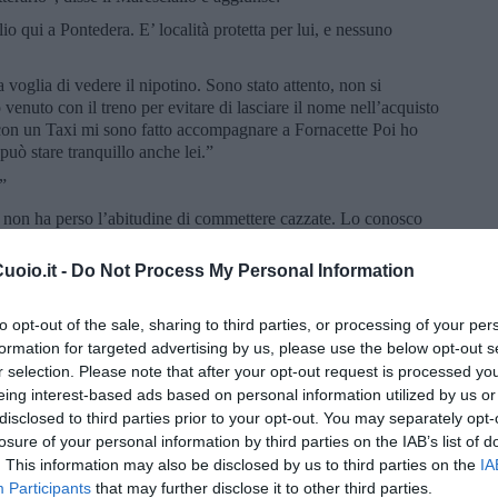
io qui a Pontedera. E’ località protetta per lui, e nessuno
 voglia di vedere il nipotino. Sono stato attento, non si
venuto con il treno per evitare di lasciare il nome nell’acquisto
ì con un Taxi mi sono fatto accompagnare a Fornacette Poi ho
 può stare tranquillo anche lei.”
”
io non ha perso l’abitudine di commettere cazzate. Lo conosco
. E’ specializzato nelle oreficerie. Non quelle dei centri
 avvalgono di una clientela di nicchia. Ha un sesto senso per
oio.it -
Do Not Process My Personal Information
ccia fare alla moglie. Lo convochi nel suo ufficio, non gli dica
ica che l'hanno chiamato i suoi colleghi da Catania e che
to opt-out of the sale, sharing to third parties, or processing of your per
 parlava, il Maresciallo con la mente si ripensò a quella
formation for targeted advertising by us, please use the below opt-out s
 aveva fatto la sera precedente. Lo avvisava di essere andato a
r selection. Please note that after your opt-out request is processed y
ella notizia, che gli giunse subito dopo. Una rapina a
eing interest-based ads based on personal information utilized by us or
ella città, e del ferimento del gioielliere. Il Maresciallo Cometa
giorno prima. Trovò sia l’orario della telefonata sia quella
disclosed to third parties prior to your opt-out. You may separately opt-
E anche l’annotazione che non occorreva intervenire perché sul
losure of your personal information by third parties on the IAB’s list of
 Stato. Poi riprese il discorso con quel genitore preoccupato,
. This information may also be disclosed by us to third parties on the
IA
io e fatto come gli aveva suggerito. “Bene Maresciallo mi
Participants
that may further disclose it to other third parties.