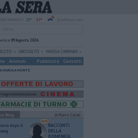
25°
37°
SAN MINIATO
QuiNews.net
enica
09 Agosto 2026
REZZO
GROSSETO
MASSA CARRARA
ste
Animali
Pubblicità
Contatti
A MARIA A MONTE
ui Blog
di Marco Celati
RACCONTI
orie dopo il
DELLA
 bang
DOMENICA