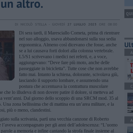
un altro.
QUI
DI NICOLÒ STELLA - GIOVEDÌ
27 LUGLIO 2023
ORE 08:00
Di sera tardi, il Maresciallo Cometa, prima di rientrare
nel suo alloggio, usava abbandonarsi sulla sua sedia
Ult
ergonomica. Almeno così dicevano che fosse, anche
se a lui causava forti dolori alla colonna vertebrale.
A
L5/S1 scrivevano i medici nei referti, e, a voce,
aggiungevano: “Deve fare più moto, anche delle
passeggiate in bicicletta”. Tutte cose che non avrebbe
fatto mai. Intanto la schiena, dolorante, scivolava giù,
lasciando il supporto lombare, e assumendo una
postura che accentuava la contrattura muscolare
C
e che lo illudeva di non dovere patire il dolore, si metteva ad
 da vent’anni. Dal giorno dello scoppio di una SRCM mod. 35 al
. Una zona bellissima che di mattina era un’area militare, e la
osi, più o meno, clandestini.
giato sulla scrivania, partì una vecchia canzone di Roberto
A
 l’aveva accompagnato per gli anni dell’adolescenza: “L’uomo
 parole a memoria e infine cantando la strofa finale insieme al