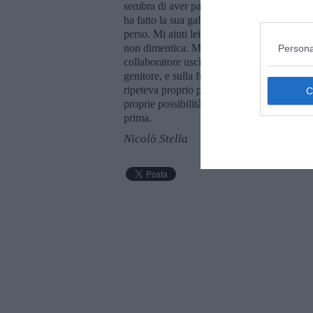
sembra di aver parlato troppo. Io non sono c
ha fatto la sua galera, e adesso vuole vivere
perso. Mi aiuti lei. Io adesso devo stare atte
non dimentica. Mio figlio con le sue dichia
Persona
collaboratore uscì dall’ufficio, e il Maresci
genitore, e sulla frase che gli ripeteva spe
ripeteva proprio perché sapeva che non si p
proprie possibilità, e capacità. Poi si mise 
prima.
Nicolò Stella